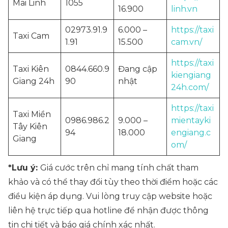
Mai Linh
1055
16.900
linh.vn
02973.91.9
6.000 –
https://taxi
Taxi Cam
1.91
15.500
cam.vn/
https://taxi
Taxi Kiên
0844.660.9
Đang cập
kiengiang
Giang 24h
90
nhật
24h.com/
https://taxi
Taxi Miền
0986.986.2
9.000 –
mientayki
Tây Kiên
94
18.000
engiang.c
Giang
om/
*Lưu ý:
Giá cước trên chỉ mang tính chất tham
khảo và có thể thay đổi tùy theo thời điểm hoặc các
điều kiện áp dụng. Vui lòng truy cập website hoặc
liên hệ trực tiếp qua hotline để nhận được thông
tin chi tiết và báo giá chính xác nhất.