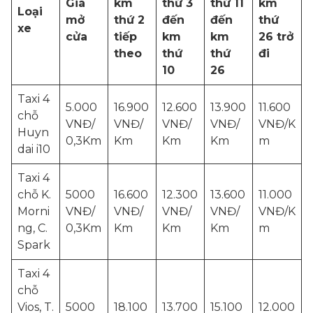
Giá
km
thứ 3
thứ 11
km
Loại
mở
thứ 2
đến
đến
thứ
xe
cửa
tiếp
km
km
26 trở
theo
thứ
thứ
đi
10
26
Taxi 4
5.000
16.900
12.600
13.900
11.600
chỗ
VNĐ/
VNĐ/
VNĐ/
VNĐ/
VNĐ/K
Huyn
0,3Km
Km
Km
Km
m
dai i10
Taxi 4
chỗ K.
5000
16.600
12.300
13.600
11.000
Morni
VNĐ/
VNĐ/
VNĐ/
VNĐ/
VNĐ/K
ng, C.
0,3Km
Km
Km
Km
m
Spark
Taxi 4
chỗ
Vios, T.
5000
18.100
13.700
15.100
12.000