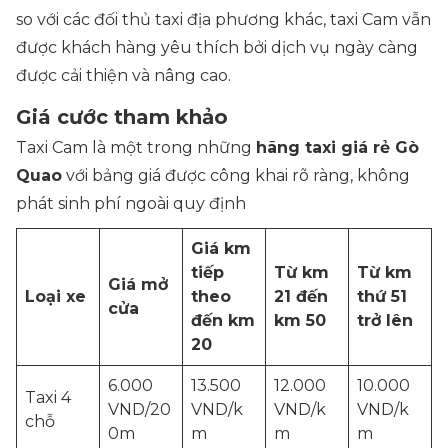
so với các đối thủ taxi địa phương khác, taxi Cam vẫn
được khách hàng yêu thích bởi dịch vụ ngày càng
được cải thiện và nâng cao.
Giá cước tham khảo
Taxi Cam là một trong những
hãng taxi giá rẻ Gò
Quao
với bảng giá được công khai rõ ràng, không
phát sinh phí ngoài quy định
Giá km
tiếp
Từ km
Từ km
Giá mở
Loại xe
theo
21 đến
thứ 51
cửa
đến km
km 50
trở lên
20
6.000
13.500
12.000
10.000
Taxi 4
VND/20
VND/k
VND/k
VND/k
chỗ
0m
m
m
m