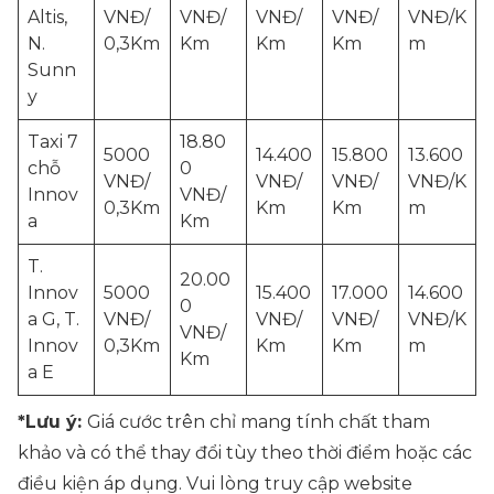
Altis,
VNĐ/
VNĐ/
VNĐ/
VNĐ/
VNĐ/K
N.
0,3Km
Km
Km
Km
m
Sunn
y
Taxi 7
18.80
5000
14.400
15.800
13.600
chỗ
0
VNĐ/
VNĐ/
VNĐ/
VNĐ/K
Innov
VNĐ/
0,3Km
Km
Km
m
a
Km
T.
20.00
Innov
5000
15.400
17.000
14.600
0
a G, T.
VNĐ/
VNĐ/
VNĐ/
VNĐ/K
VNĐ/
Innov
0,3Km
Km
Km
m
Km
a E
*Lưu ý:
Giá cước trên chỉ mang tính chất tham
khảo và có thể thay đổi tùy theo thời điểm hoặc các
điều kiện áp dụng. Vui lòng truy cập website