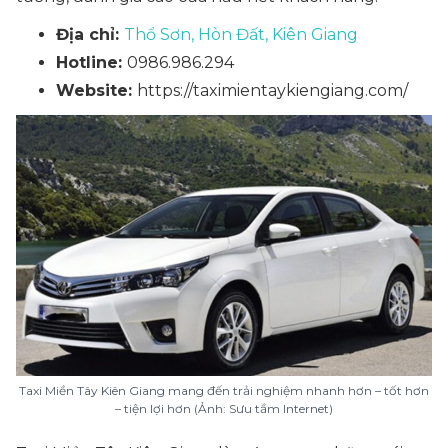
Địa chỉ:
Thổ Sơn, Hòn Đất, Kiên Giang
Hotline:
0986.986.294
Website:
https://taximientaykiengiang.com/
Taxi Miền Tây Kiên Giang mang đến trải nghiệm nhanh hơn – tốt hơn
– tiện lợi hơn (Ảnh: Sưu tầm Internet)