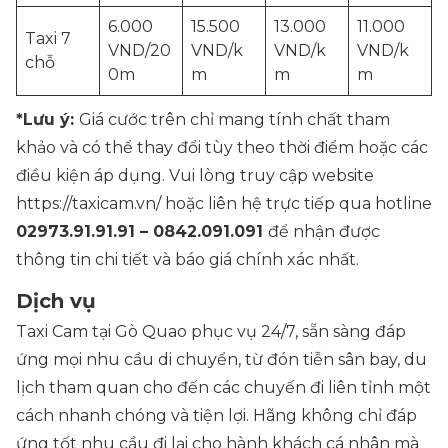
6.000
15.500
13.000
11.000
Taxi 7
VND/20
VND/k
VND/k
VND/k
chỗ
0m
m
m
m
*Lưu ý:
Giá cước trên chỉ mang tính chất tham
khảo và có thể thay đổi tùy theo thời điểm hoặc các
điều kiện áp dụng. Vui lòng truy cập website
https://taxicam.vn/ hoặc liên hệ trực tiếp qua hotline
02973.91.91.91 – 0842.091.091
để nhận được
thông tin chi tiết và báo giá chính xác nhất.
Dịch vụ
Taxi Cam tại Gò Quao phục vụ 24/7, sẵn sàng đáp
ứng mọi nhu cầu di chuyển, từ đón tiễn sân bay, du
lịch tham quan cho đến các chuyến đi liên tỉnh một
cách nhanh chóng và tiện lợi. Hãng không chỉ đáp
ứng tốt nhu cầu đi lại cho hành khách cá nhân mà