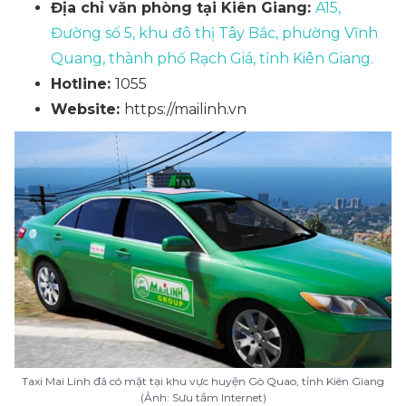
Địa chỉ văn phòng tại Kiên Giang:
A15,
Đường số 5, khu đô thị Tây Bắc, phường Vĩnh
Quang, thành phố Rạch Giá, tỉnh Kiên Giang.
Hotline:
1055
Website:
https://mailinh.vn
Taxi Mai Linh đã có mặt tại khu vực huyện Gò Quao, tỉnh Kiên Giang
(Ảnh: Sưu tầm Internet)