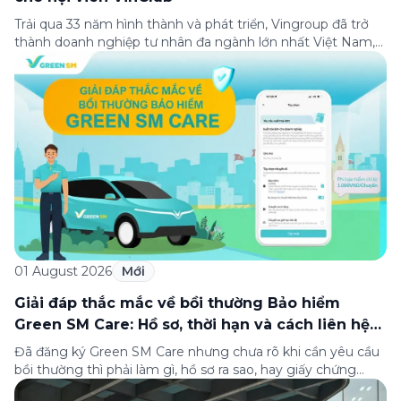
Trải qua 33 năm hình thành và phát triển, Vingroup đã trở
thành doanh nghiệp tư nhân đa ngành lớn nhất Việt Nam,
lọt Top 30 doanh nghiệp lớn nhất Đông Nam Á theo bảng
xếp hạng của Tạp chí Fortune (Mỹ). Nhân kỷ niệm 33 năm
thành lập (8/8/1993 đến 8/8/2026), Green SM trân […]
01 August 2026
Mới
Giải đáp thắc mắc về bồi thường Bảo hiểm
Green SM Care: Hồ sơ, thời hạn và cách liên hệ
hỗ trợ
Đã đăng ký Green SM Care nhưng chưa rõ khi cần yêu cầu
bồi thường thì phải làm gì, hồ sơ ra sao, hay giấy chứng
nhận bảo hiểm tìm ở đâu? Bài viết này tổng hợp đầy đủ các