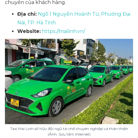
chuyển của khách hàng.
Địa chỉ:
Ngõ 1 Nguyễn Hoành Từ, Phường Đại
Nài, TP. Hà Tĩnh
Website:
https://mailinh.vn/
Taxi Mai Linh sở hữu đội ngũ tài chế chuyên nghiệp và thân thiện
(Ảnh: Sưu tầm Internet)