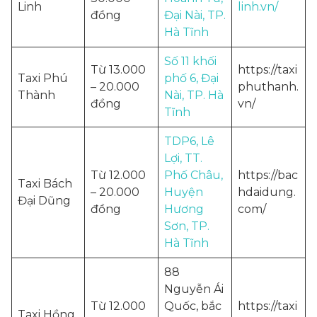
Linh
linh.vn/
đồng
Đại Nài, TP.
Hà Tĩnh
Số 11 khối
Từ 13.000
https://taxi
Taxi Phú
phố 6, Đại
– 20.000
phuthanh.
Thành
Nài, TP. Hà
đồng
vn/
Tĩnh
TDP6, Lê
Lợi, TT.
Từ 12.000
Phố Châu,
https://bac
Taxi Bách
– 20.000
Huyện
hdaidung.
Đại Dũng
đồng
Hương
com/
Sơn, TP.
Hà Tĩnh
88
Nguyễn Ái
Từ 12.000
Quốc, bắc
https://taxi
Taxi Hồng