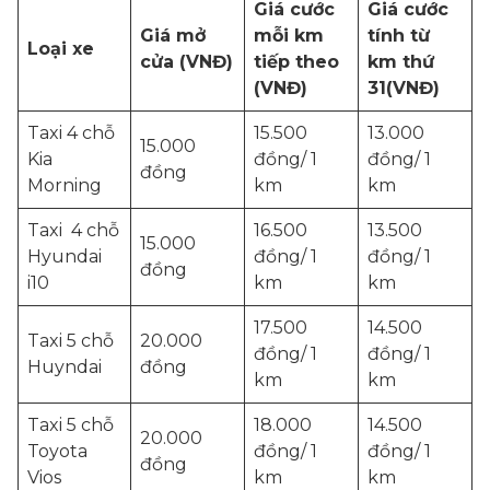
Giá cước
Giá cước
Giá mở
mỗi km
tính từ
Loại xe
cửa (VNĐ)
tiếp theo
km thứ
(VNĐ)
31(VNĐ)
Taxi 4 chỗ
15.500
13.000
15.000
Kia
đồng/ 1
đồng/ 1
đồng
Morning
km
km
Taxi 4 chỗ
16.500
13.500
15.000
Hyundai
đồng/ 1
đồng/ 1
đồng
i10
km
km
17.500
14.500
Taxi 5 chỗ
20.000
đồng/ 1
đồng/ 1
Huyndai
đồng
km
km
Taxi 5 chỗ
18.000
14.500
20.000
Toyota
đồng/ 1
đồng/ 1
đồng
Vios
km
km