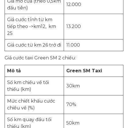
Giá mở cửa (theo 0,5km
12.000
đầu tiên)
Giá cước tính từ km
tiếp theo ->km12, km
13.200
25
Giá cước từ km 26 trở đi
11.000
Giá cước taxi Green SM 2 chiều:
Mô tả
Green SM Taxi
Số km chiều về tối
30km
thiểu (km)
Mức chiết khấu cước
70%
chiều về (%)
Số km quay đầu tối
50km
thiểu (km)