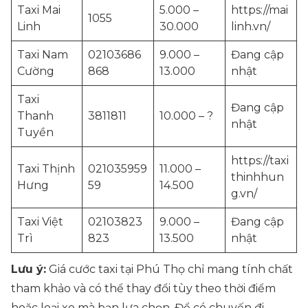
Taxi Mai
5.000 –
https://mai
1055
Linh
30.000
linh.vn/
Taxi Nam
02103686
9.000 –
Đang cập
Cường
868
13.000
nhật
Taxi
Đang cập
Thanh
3811811
10.000 – ?
nhật
Tuyền
https://taxi
Taxi Thịnh
021035959
11.000 –
thinhhun
Hưng
59
14.500
g.vn/
Taxi Việt
02103823
9.000 –
Đang cập
Trì
823
13.500
nhật
Lưu ý:
Giá cước taxi tại Phú Thọ chỉ mang tính chất
tham khảo và có thể thay đổi tùy theo thời điểm
hoặc loại xe mà bạn lựa chọn. Để có chuyến đi