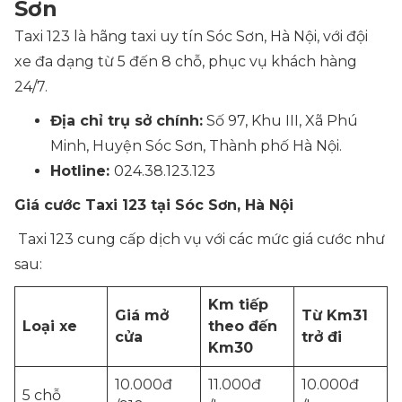
Sơn
Taxi 123 là hãng taxi uy tín Sóc Sơn, Hà Nội, với đội
xe đa dạng từ 5 đến 8 chỗ, phục vụ khách hàng
24/7.
Địa chỉ trụ sở chính:
Số 97, Khu III, Xã Phú
Minh, Huyện Sóc Sơn, Thành phố Hà Nội.
Hotline:
024.38.123.123
Giá cước Taxi 123 tại Sóc Sơn, Hà Nội
Taxi 123 cung cấp dịch vụ với các mức giá cước như
sau:
Km tiếp
Giá mở
Từ Km31
Loại xe
theo đến
cửa
trở đi
Km30
10.000đ
11.000đ
10.000đ
5 chỗ