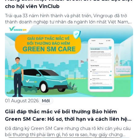
cho hội viên VinClub
Trải qua 33 năm hình thành và phát triển, Vingroup đã trở
thành doanh nghiệp tư nhân đa ngành lớn nhất Việt Nam,
lọt Top 30 doanh nghiệp lớn nhất Đông Nam Á theo bảng
xếp hạng của Tạp chí Fortune (Mỹ). Nhân kỷ niệm 33 năm
thành lập (8/8/1993 đến 8/8/2026), Green SM trân […]
01 August 2026
Mới
Giải đáp thắc mắc về bồi thường Bảo hiểm
Green SM Care: Hồ sơ, thời hạn và cách liên hệ
hỗ trợ
Đã đăng ký Green SM Care nhưng chưa rõ khi cần yêu cầu
bồi thường thì phải làm gì, hồ sơ ra sao, hay giấy chứng