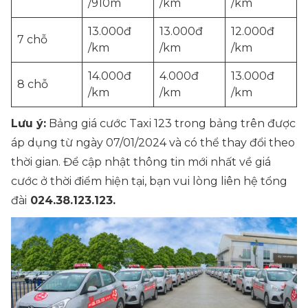
/910m
/km
/km
13.000đ
13.000đ
12.000đ
7 chỗ
/km
/km
/km
14.000đ
4.000đ
13.000đ
8 chỗ
/km
/km
/km
Lưu ý:
Bảng giá cước Taxi 123 trong bảng trên được
áp dụng từ ngày 07/01/2024 và có thể thay đổi theo
thời gian. Để cập nhật thông tin mới nhất về giá
cước ở thời điểm hiện tại, bạn vui lòng liên hệ tổng
đài
024.38.123.123.