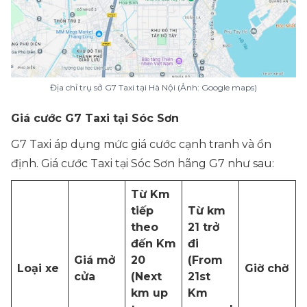
Địa chỉ trụ sở G7 Taxi tại Hà Nội (Ảnh: Google maps)
Giá cước G7 Taxi tại Sóc Sơn
G7 Taxi áp dụng mức giá cước cạnh tranh và ổn
định. Giá cước Taxi tại Sóc Sơn hãng G7 như sau:
Từ Km
tiếp
Từ km
theo
21 trở
đến Km
đi
Giá mở
20
(From
Loại xe
Giờ chờ
cửa
(Next
21st
km up
Km