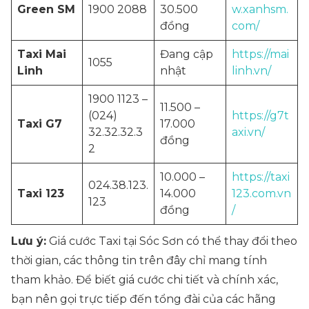
Green SM
1900 2088
30.500
w.xanhsm.
đồng
com/
Taxi Mai
Đang cập
https://mai
1055
Linh
nhật
linh.vn/
1900 1123 –
11.500 –
(024)
https://g7t
Taxi G7
17.000
32.32.32.3
axi.vn/
đồng
2
10.000 –
https://taxi
024.38.123.
Taxi 123
14.000
123.com.vn
123
đồng
/
Lưu ý:
Giá cước Taxi tại Sóc Sơn có thể thay đổi theo
thời gian, các thông tin trên đây chỉ mang tính
tham khảo. Để biết giá cước chi tiết và chính xác,
bạn nên gọi trực tiếp đến tổng đài của các hãng