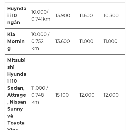
Huynda
10.000/
i i10
13.900
11.600
10.300
0.741km
ngắn
Kia
10.000 /
Mornin
0.752
13.600
11.000
11.000
g
km
Mitsubi
shi
Hyunda
i i10
Sedan,
11.000 /
Attrage
0.748
15.100
12.000
12.000
, Nissan
km
Sunny
và
Toyota
Vios