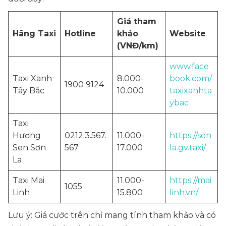
Giá tham
Hãng Taxi
Hotline
khảo
Website
(VNĐ/km)
www.face
Taxi Xanh
8.000-
book.com/
1900 9124
Tây Bắc
10.000
taxixanhta
ybac
Taxi
Hương
0212.3.567.
11.000-
https://son
Sen Sơn
567
17.000
la.gv.taxi/
La
Taxi Mai
11.000-
https://mai
1055
Linh
15.800
linh.vn/
Lưu ý: Giá cước trên chỉ mang tính tham khảo và có