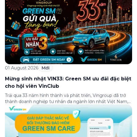
01 August 2026
Mới
Mừng sinh nhật VIN33: Green SM ưu đãi đặc biệt
cho hội viên VinClub
Trải qua 33 năm hình thành và phát triển, Vingroup đã trở
thành doanh nghiệp tư nhân đa ngành lớn nhất Việt Nam,
lọt Top 30 doanh nghiệp lớn nhất Đông Nam Á theo bảng
xếp hạng của Tạp chí Fortune (Mỹ). Nhân kỷ niệm 33 năm
thành lập (8/8/1993 đến 8/8/2026), Green SM trân […]