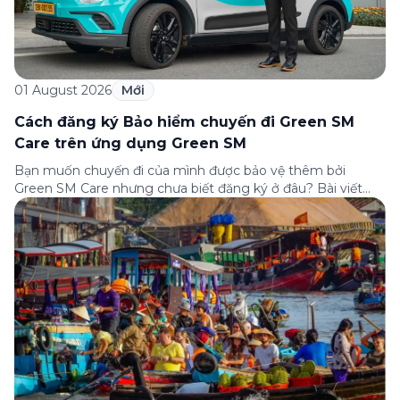
01 August 2026
Mới
Cách đăng ký Bảo hiểm chuyến đi Green SM
Care trên ứng dụng Green SM
Bạn muốn chuyến đi của mình được bảo vệ thêm bởi
Green SM Care nhưng chưa biết đăng ký ở đâu? Bài viết
dưới đây sẽ hướng dẫn chi tiết cách tham gia (và hủy tham
gia) gói bảo hiểm này ngay trên ứng dụng Green SM, cùng
những lưu ý quan trọng trước khi […]