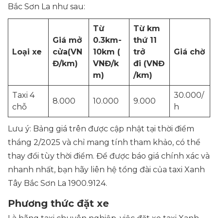
Bắc Sơn La như sau:
Từ
Từ km
Giá mở
0.3km-
thứ 11
Loại xe
cửa
(VN
10km
(
trở
Giá chờ
Đ/km)
VNĐ/k
đi
(VNĐ
m)
/km)
Taxi 4
30.000/
8.000
10.000
9.000
chỗ
h
Lưu ý: Bảng giá trên được cập nhật tại thời điểm
tháng 2/2025 và chỉ mang tính tham khảo, có thể
thay đổi tùy thời điểm. Để được báo giá chính xác và
nhanh nhất, bạn hãy liên hệ tổng đài của taxi Xanh
Tây Bắc Sơn La
1900.9124.
Phương thức đặt xe