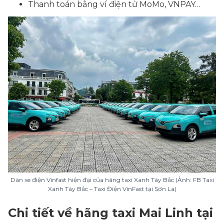
Thanh toán bằng ví điện tử MoMo, VNPAY…
Dàn xe điện Vinfast hiện đại của hãng taxi Xanh Tây Bắc (Ảnh: FB Taxi
Xanh Tây Bắc – Taxi Điện VinFast tại Sơn La)
Chi tiết về hãng taxi Mai Linh tại