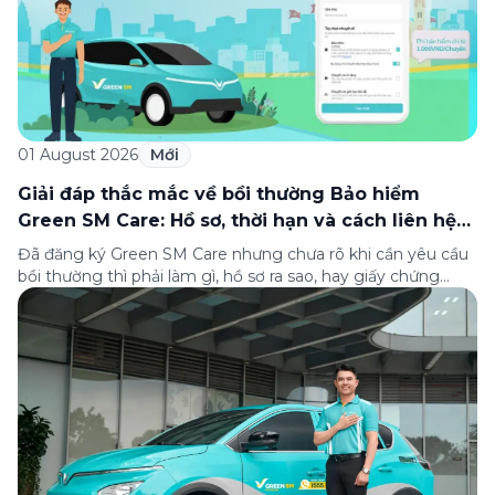
01 August 2026
Mới
Giải đáp thắc mắc về bồi thường Bảo hiểm
Green SM Care: Hồ sơ, thời hạn và cách liên hệ
hỗ trợ
Đã đăng ký Green SM Care nhưng chưa rõ khi cần yêu cầu
bồi thường thì phải làm gì, hồ sơ ra sao, hay giấy chứng
nhận bảo hiểm tìm ở đâu? Bài viết này tổng hợp đầy đủ các
câu hỏi thường gặp nhất về quy trình bồi thường và hỗ trợ
của Green […]