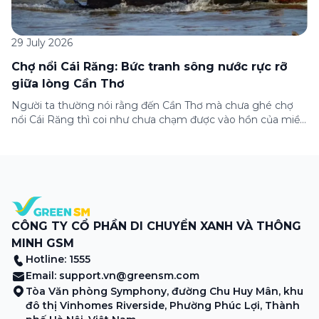
29 July 2026
Chợ nổi Cái Răng: Bức tranh sông nước rực rỡ
giữa lòng Cần Thơ
Người ta thường nói rằng đến Cần Thơ mà chưa ghé chợ
nổi Cái Răng thì coi như chưa chạm được vào hồn của miền
Tây. Từng đoàn ghe xuồng chở đầy trái cây rực rỡ, tiếng
máy nổ lách tách hòa cùng tiếng rao mời vang vọng trong
sương sớm, và cả những cây […]
CÔNG TY CỔ PHẦN DI CHUYỂN XANH VÀ THÔNG
MINH GSM
Hotline: 1555
Email:
support.vn@greensm.com
Tòa Văn phòng Symphony, đường Chu Huy Mân, khu
đô thị Vinhomes Riverside, Phường Phúc Lợi, Thành