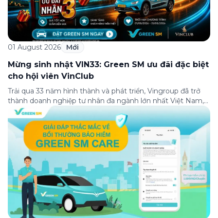
01 August 2026
Mới
Mừng sinh nhật VIN33: Green SM ưu đãi đặc biệt
cho hội viên VinClub
Trải qua 33 năm hình thành và phát triển, Vingroup đã trở
thành doanh nghiệp tư nhân đa ngành lớn nhất Việt Nam,
lọt Top 30 doanh nghiệp lớn nhất Đông Nam Á theo bảng
xếp hạng của Tạp chí Fortune (Mỹ). Nhân kỷ niệm 33 năm
thành lập (8/8/1993 đến 8/8/2026), Green SM trân […]