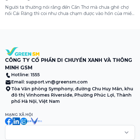
Người ta thường nói rằng đến Cần Thơ mà chưa ghé chợ
nổi Cái Răng thì coi như chưa chạm được vào hồn của miền
Tây. Từng đoàn ghe xuồng chở đầy trái cây rực rỡ, tiếng
máy nổ lách tách hòa cùng tiếng rao mời vang vọng trong
sương sớm, và cả những cây […]
CÔNG TY CỔ PHẦN DI CHUYỂN XANH VÀ THÔNG
MINH GSM
Hotline: 1555
Email:
support.vn@greensm.com
Tòa Văn phòng Symphony, đường Chu Huy Mân, khu
đô thị Vinhomes Riverside, Phường Phúc Lợi, Thành
phố Hà Nội, Việt Nam
MẠNG XÃ HỘI