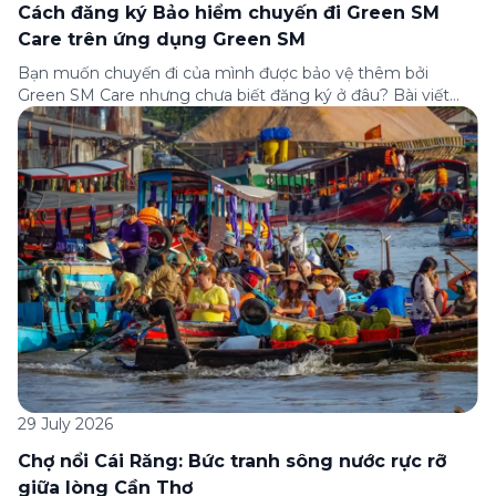
Cách đăng ký Bảo hiểm chuyến đi Green SM
Care trên ứng dụng Green SM
Bạn muốn chuyến đi của mình được bảo vệ thêm bởi
Green SM Care nhưng chưa biết đăng ký ở đâu? Bài viết
dưới đây sẽ hướng dẫn chi tiết cách tham gia (và hủy tham
gia) gói bảo hiểm này ngay trên ứng dụng Green SM, cùng
những lưu ý quan trọng trước khi […]
29 July 2026
Chợ nổi Cái Răng: Bức tranh sông nước rực rỡ
giữa lòng Cần Thơ