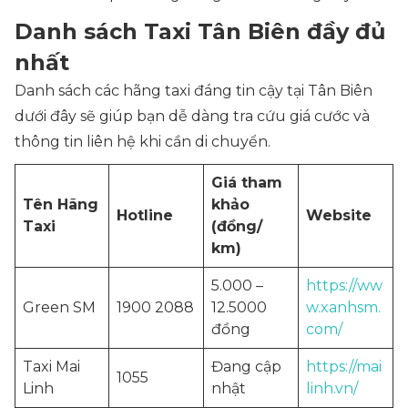
Danh sách Taxi Tân Biên đầy đủ
nhất
Danh sách các hãng taxi đáng tin cậy tại Tân Biên
dưới đây sẽ giúp bạn dễ dàng tra cứu giá cước và
thông tin liên hệ khi cần di chuyển.
Giá tham
Tên Hãng
khảo
Hotline
Website
Taxi
(đồng/
km)
5.000 –
https://ww
Green SM
1900 2088
12.5000
w.xanhsm.
đồng
com/
Taxi Mai
Đang cập
https://mai
1055
Linh
nhật
linh.vn/