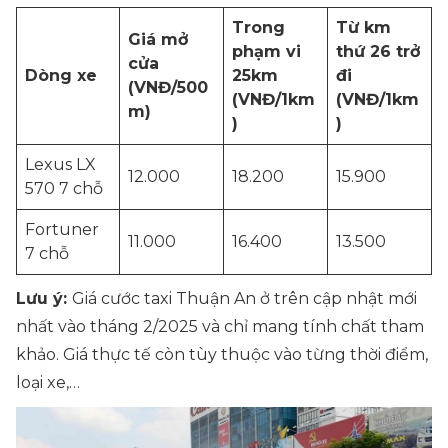
Trong
Từ km
Giá mở
phạm vi
thứ 26 trở
cửa
Dòng xe
25km
đi
(VNĐ/500
(VNĐ/1km
(VNĐ/1km
m)
)
)
Lexus LX
12.000
18.200
15.900
570 7 chỗ
Fortuner
11.000
16.400
13.500
7 chỗ
Lưu ý:
Giá cước taxi Thuận An ở trên cập nhật mới
nhất vào tháng 2/2025 và chỉ mang tính chất tham
khảo. Giá thực tế còn tùy thuộc vào từng thời điểm,
loại xe,…