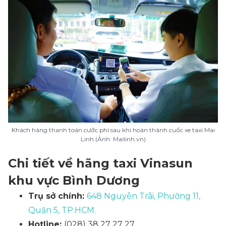
Khách hàng thanh toán cước phí sau khi hoàn thành cuốc xe taxi Mai
Linh (Ảnh: Mailinh.vn)
Chi tiết về hãng taxi Vinasun
khu vực Bình Dương
Trụ sở chính:
648 Nguyễn Trãi, Phường 11,
Quận 5, TP.HCM.
Hotline:
(028) 38 27 27 27.