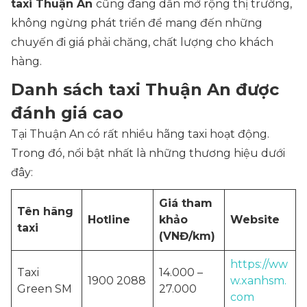
taxi Thuận An
cũng đang dần mở rộng thị trường,
không ngừng phát triển để mang đến những
chuyến đi giá phải chăng, chất lượng cho khách
hàng.
Danh sách taxi Thuận An được
đánh giá cao
Tại Thuận An có rất nhiều hãng taxi hoạt động.
Trong đó, nổi bật nhất là những thương hiệu dưới
đây:
Giá tham
Tên hãng
Hotline
khảo
Website
taxi
(VNĐ/km)
https://ww
Taxi
14.000 –
1900 2088
w.xanhsm.
Green SM
27.000
com