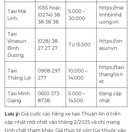
1055 hoặc
https://mai
Taxi Mai
5.000 –
(0274) 38
linhbinhd
Linh
30.000
38 38 38.
uong.vn
Taxi
Vinasun
(028) 38
https://vin
Từ 15.500
Bình
27 27 27
asun.vn
Dương
https://taxi
Taxi
0908 297
10.000 –
thangloi.n
Thắng Lợi
277
14.000
et
Taxi Minh
0650 373
5.000 –
Đang cập
Giang
8738
14.500
nhật
Lưu ý:
Giá cước các hãng xe taxi Thuận An ở trên
cập nhật mới nhất vào tháng 2/2025 và chỉ mang
tính chất tham khảo. Giá thực tế còn tùy thuộc vào