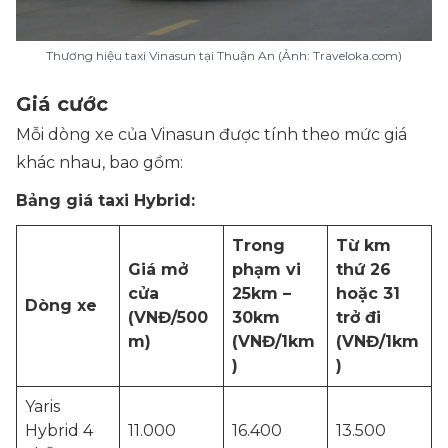
Thương hiệu taxi Vinasun tại Thuận An (Ảnh: Traveloka.com)
Giá cước
Mỗi dòng xe của Vinasun được tính theo mức giá
khác nhau, bao gồm:
Bảng giá taxi Hybrid:
Trong
Từ km
Giá mở
phạm vi
thứ 26
cửa
25km –
hoặc 31
Dòng xe
(VNĐ/500
30km
trở đi
m)
(VNĐ/1km
(VNĐ/1km
)
)
Yaris
Hybrid 4
11.000
16.400
13.500