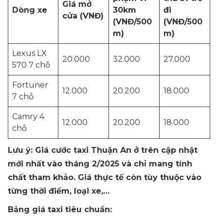
Giá mở
Dòng xe
30km
đi
cửa (VNĐ)
(VNĐ/500
(VNĐ/500
m)
m)
Lexus LX
20.000
32.000
27.000
570 7 chỗ
Fortuner
12.000
20.200
18.000
7 chỗ
Camry 4
12.000
20.200
18.000
chỗ
Lưu ý: Giá cước taxi Thuận An ở trên cập nhật
mới nhất vào tháng 2/2025 và chỉ mang tính
chất tham khảo. Giá thực tế còn tùy thuộc vào
từng thời điểm, loại xe,…
Bảng giá taxi tiêu chuẩn: