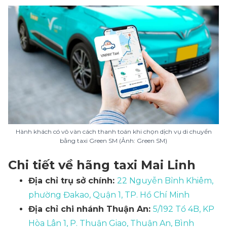
Hành khách có vô vàn cách thanh toán khi chọn dịch vụ di chuyển
bằng taxi Green SM (Ảnh: Green SM)
Chi tiết về hãng taxi Mai Linh
Địa chỉ trụ sở chính:
22 Nguyễn Bỉnh Khiêm,
phường Đakao, Quận 1, TP. Hồ Chí Minh
Địa chỉ chi nhánh Thuận An:
5/192 Tổ 4B, KP
Hòa Lân 1, P. Thuận Giao, Thuận An, Bình