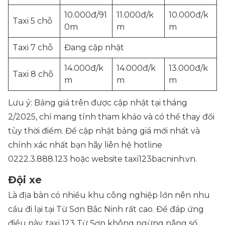
10.000đ/91
11.000đ/k
10.000đ/k
Taxi 5 chỗ
0m
m
m
Taxi 7 chỗ
Đang cập nhật
14.000đ/k
14.000đ/k
13.000đ/k
Taxi 8 chỗ
m
m
m
Lưu ý: Bảng giá trên được cập nhật tại tháng
2/2025, chỉ mang tính tham khảo và có thể thay đổi
tùy thời điểm. Để cập nhật bảng giá mới nhất và
chính xác nhất bạn hãy liên hệ hotline
0222.3.888.123 hoặc website taxi123bacninh.vn.
Đội xe
Là địa bàn có nhiều khu công nghiệp lớn nên nhu
cầu đi lại tại Từ Sơn Bắc Ninh rất cao. Để đáp ứng
điều này, taxi 123 Từ Sơn không ngừng nâng số