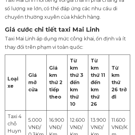
Taxi Mai Linh nổi tiếng với giá thành phải chăng và
số lượng xe lớn, có thể đáp ứng các nhu cầu di
chuyển thường xuyên của khách hàng.
Giá cước chi tiết taxi Mai Linh
Taxi Mai Linh áp dụng mức công khai, ổn định và ít
thay đổi trên phạm vi toàn quốc:
Từ
Từ
Giá
km
km
Từ
Giá
km
thứ 3
thứ 11
km
Loại
mở
thứ 2
đến
đến
thứ
xe
cửa
tiếp
km
km
26 trở
theo
thứ
thứ
đi
10
26
Taxi 4
5.000
16.900
12.600
13.900
11.600
chỗ
VNĐ/
VNĐ/
VNĐ/
VNĐ/
VNĐ/K
Huyn
0,3Km
Km
Km
Km
m