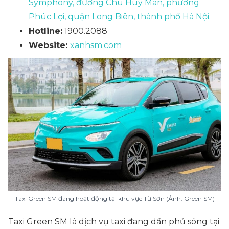
Symphony, đường Chu Huy Mân, phường
Phúc Lợi, quận Long Biên, thành phố Hà Nội.
Hotline:
1900.2088
Website:
xanhsm.com
Taxi Green SM đang hoạt động tại khu vực Từ Sơn (Ảnh: Green SM)
Taxi Green SM là dịch vụ taxi đang dần phủ sóng tại