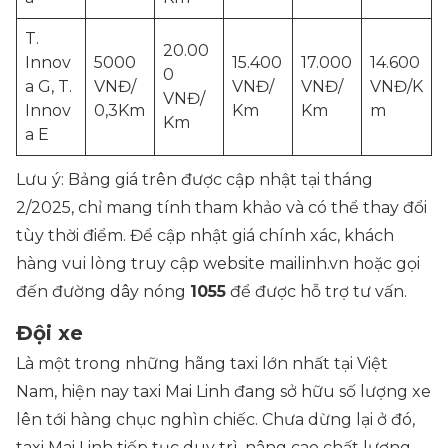
T.
20.00
Innov
5000
15.400
17.000
14.600
0
a G, T.
VNĐ/
VNĐ/
VNĐ/
VNĐ/K
VNĐ/
Innov
0,3Km
Km
Km
m
Km
a E
Lưu ý: Bảng giá trên được cập nhật tại tháng
2/2025, chỉ mang tính tham khảo và có thể thay đổi
tùy thời điểm. Để cập nhật giá chính xác, khách
hàng vui lòng truy cập website mailinh.vn hoặc gọi
đến đường dây nóng
1055
để được hỗ trợ tư vấn.
Đội xe
Là một trong những hãng taxi lớn nhất tại Việt
Nam, hiện nay taxi Mai Linh đang sở hữu số lượng xe
lên tới hàng chục nghìn chiếc. Chưa dừng lại ở đó,
taxi Mai Linh tiếp tục duy trì, nâng cao chất lượng