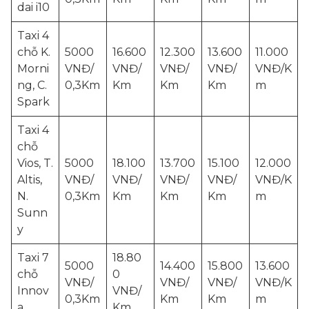
dai i10
Taxi 4
chỗ K.
5000
16.600
12.300
13.600
11.000
Morni
VNĐ/
VNĐ/
VNĐ/
VNĐ/
VNĐ/K
ng, C.
0,3Km
Km
Km
Km
m
Spark
Taxi 4
chỗ
Vios, T.
5000
18.100
13.700
15.100
12.000
Altis,
VNĐ/
VNĐ/
VNĐ/
VNĐ/
VNĐ/K
N.
0,3Km
Km
Km
Km
m
Sunn
y
Taxi 7
18.80
5000
14.400
15.800
13.600
chỗ
0
VNĐ/
VNĐ/
VNĐ/
VNĐ/K
Innov
VNĐ/
0,3Km
Km
Km
m
a
Km