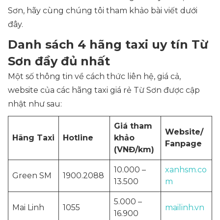
Sơn, hãy cùng chúng tôi tham khảo bài viết dưới
đây.
Danh sách 4 hãng taxi uy tín Từ
Sơn đầy đủ nhất
Một số thông tin về cách thức liên hệ, giá cả,
website của các hãng taxi giá rẻ Từ Sơn được cập
nhật như sau:
Giá tham
Website/
Hãng Taxi
Hotline
khảo
Fanpage
(VNĐ/km)
10.000 –
xanhsm.co
Green SM
1900.2088
13.500
m
5.000 –
Mai Linh
1055
mailinh.vn
16.900