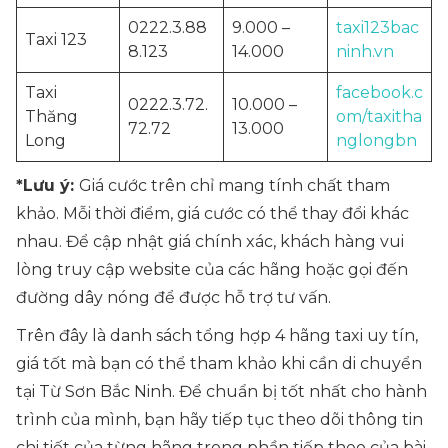
0222.3.88
9.000 –
taxi123bac
Taxi 123
8.123
14.000
ninh.vn
Taxi
facebook.c
0222.3.72.
10.000 –
Thăng
om/taxitha
72.72
13.000
Long
nglongbn
*Lưu ý:
Giá cước trên chỉ mang tính chất tham
khảo. Mỗi thời điểm, giá cước có thể thay đổi khác
nhau. Để cập nhật giá chính xác, khách hàng vui
lòng truy cập website của các hãng hoặc gọi đến
đường dây nóng để được hỗ trợ tư vấn.
Trên đây là danh sách tổng hợp 4 hãng taxi uy tín,
giá tốt mà bạn có thể tham khảo khi cần di chuyển
tại Từ Sơn Bắc Ninh. Để chuẩn bị tốt nhất cho hành
trình của mình, bạn hãy tiếp tục theo dõi thông tin
chi tiết của từng hãng trong phần tiếp theo của bài