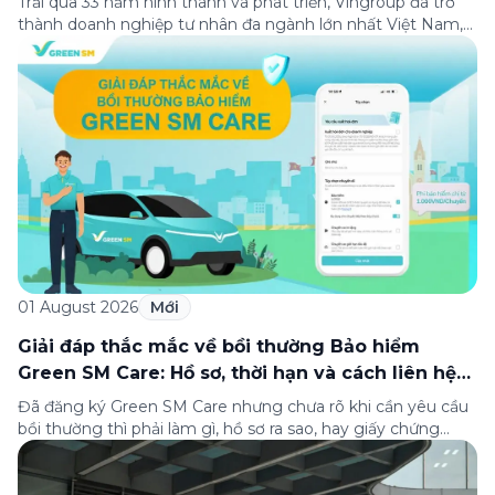
Trải qua 33 năm hình thành và phát triển, Vingroup đã trở
thành doanh nghiệp tư nhân đa ngành lớn nhất Việt Nam,
lọt Top 30 doanh nghiệp lớn nhất Đông Nam Á theo bảng
xếp hạng của Tạp chí Fortune (Mỹ). Nhân kỷ niệm 33 năm
thành lập (8/8/1993 đến 8/8/2026), Green SM trân […]
01 August 2026
Mới
Giải đáp thắc mắc về bồi thường Bảo hiểm
Green SM Care: Hồ sơ, thời hạn và cách liên hệ
hỗ trợ
Đã đăng ký Green SM Care nhưng chưa rõ khi cần yêu cầu
bồi thường thì phải làm gì, hồ sơ ra sao, hay giấy chứng
nhận bảo hiểm tìm ở đâu? Bài viết này tổng hợp đầy đủ các
câu hỏi thường gặp nhất về quy trình bồi thường và hỗ trợ
của Green […]