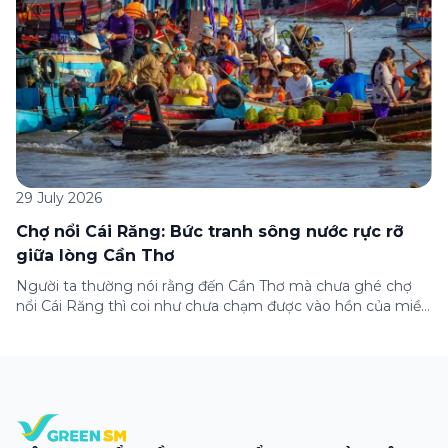
29 July 2026
Chợ nổi Cái Răng: Bức tranh sông nước rực rỡ
giữa lòng Cần Thơ
Người ta thường nói rằng đến Cần Thơ mà chưa ghé chợ
nổi Cái Răng thì coi như chưa chạm được vào hồn của miền
Tây. Từng đoàn ghe xuồng chở đầy trái cây rực rỡ, tiếng
máy nổ lách tách hòa cùng tiếng rao mời vang vọng trong
sương sớm, và cả những cây […]