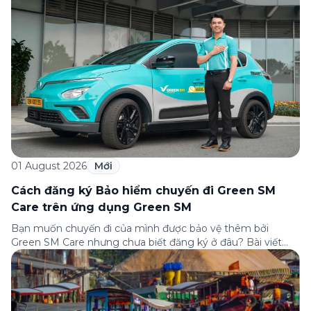
01 August 2026
Mới
Cách đăng ký Bảo hiểm chuyến đi Green SM
Care trên ứng dụng Green SM
Bạn muốn chuyến đi của mình được bảo vệ thêm bởi
Green SM Care nhưng chưa biết đăng ký ở đâu? Bài viết
dưới đây sẽ hướng dẫn chi tiết cách tham gia (và hủy tham
gia) gói bảo hiểm này ngay trên ứng dụng Green SM, cùng
những lưu ý quan trọng trước khi […]