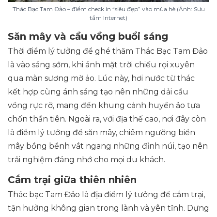
Thác Bạc Tam Đảo – điểm check in “siêu đẹp” vào mùa hè (Ảnh: Sưu
tầm Internet)
Săn mây và cầu vồng buổi sáng
Thời điểm lý tưởng để ghé thăm Thác Bạc Tam Đảo
là vào sáng sớm, khi ánh mặt trời chiếu rọi xuyên
qua màn sương mờ ảo. Lúc này, hơi nước từ thác
kết hợp cùng ánh sáng tạo nên những dải cầu
vồng rực rỡ, mang đến khung cảnh huyền ảo tựa
chốn thần tiên. Ngoài ra, với địa thế cao, nơi đây còn
là điểm lý tưởng để săn mây, chiêm ngưỡng biển
mây bồng bềnh vắt ngang những đỉnh núi, tạo nên
trải nghiệm đáng nhớ cho mọi du khách.
Cắm trại giữa thiên nhiên
Thác bạc Tam Đảo là địa điểm lý tưởng để cắm trại,
tận hưởng không gian trong lành và yên tĩnh. Dựng