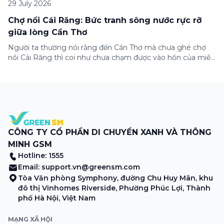
29 July 2026
Chợ nổi Cái Răng: Bức tranh sông nước rực rỡ
giữa lòng Cần Thơ
Người ta thường nói rằng đến Cần Thơ mà chưa ghé chợ
nổi Cái Răng thì coi như chưa chạm được vào hồn của miền
Tây. Từng đoàn ghe xuồng chở đầy trái cây rực rỡ, tiếng
máy nổ lách tách hòa cùng tiếng rao mời vang vọng trong
sương sớm, và cả những cây […]
CÔNG TY CỔ PHẦN DI CHUYỂN XANH VÀ THÔNG
MINH GSM
Hotline: 1555
Email:
support.vn@greensm.com
Tòa Văn phòng Symphony, đường Chu Huy Mân, khu
đô thị Vinhomes Riverside, Phường Phúc Lợi, Thành
phố Hà Nội, Việt Nam
MẠNG XÃ HỘI