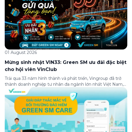
01 August 2026
Mừng sinh nhật VIN33: Green SM ưu đãi đặc biệt
cho hội viên VinClub
Trải qua 33 năm hình thành và phát triển, Vingroup đã trở
thành doanh nghiệp tư nhân đa ngành lớn nhất Việt Nam,
lọt Top 30 doanh nghiệp lớn nhất Đông Nam Á theo bảng
xếp hạng của Tạp chí Fortune (Mỹ). Nhân kỷ niệm 33 năm
thành lập (8/8/1993 đến 8/8/2026), Green SM trân […]