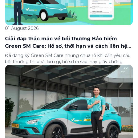
01 August 2026
Giải đáp thắc mắc về bồi thường Bảo hiểm
Green SM Care: Hồ sơ, thời hạn và cách liên hệ
hỗ trợ
Đã đăng ký Green SM Care nhưng chưa rõ khi cần yêu cầu
bồi thường thì phải làm gì, hồ sơ ra sao, hay giấy chứng
nhận bảo hiểm tìm ở đâu? Bài viết này tổng hợp đầy đủ các
câu hỏi thường gặp nhất về quy trình bồi thường và hỗ trợ
của Green […]