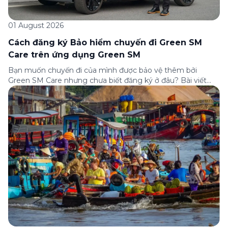
01 August 2026
Cách đăng ký Bảo hiểm chuyến đi Green SM
Care trên ứng dụng Green SM
Bạn muốn chuyến đi của mình được bảo vệ thêm bởi
Green SM Care nhưng chưa biết đăng ký ở đâu? Bài viết
dưới đây sẽ hướng dẫn chi tiết cách tham gia (và hủy tham
gia) gói bảo hiểm này ngay trên ứng dụng Green SM, cùng
những lưu ý quan trọng trước khi […]