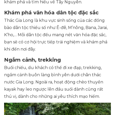
khám phá và tìm hiểu về Tây Nguyên.
Khám phá văn hóa dân tộc đặc sắc
Thác Gia Long là khu vực sinh sống của các đồng
bào dân tộc thiểu số như Ê-đê, M’nông, Bana, Jarai,
K’ho,… Mỗi dân tộc đều mang nét văn hóa đặc sắc,
bạn sẽ có cơ hội trực tiếp trải nghiệm và khám phá
khi đến nơi đây.
Ngắm cảnh, trekking
Buổi chiều, du khách có thể đi xe đạp, trekking,
ngắm cảnh buôn làng bình yên dưới chân thác
nước Gia Long. Ngoài ra, hoạt động chèo thuyền
kayak hay leo ngược lên đầu suối dành cũng rất
thú vị, dành cho những ai yêu thích mạo hiểm.