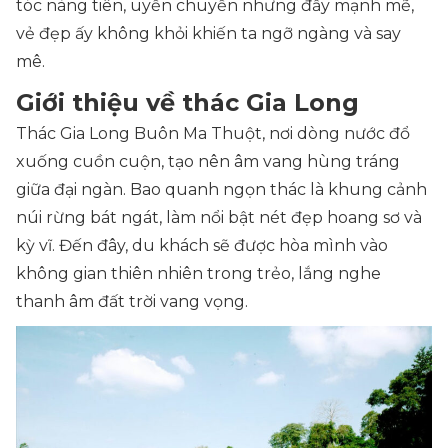
tóc nàng tiên, uyển chuyển nhưng đầy mạnh mẽ,
vẻ đẹp ấy không khỏi khiến ta ngỡ ngàng và say
mê.
Giới thiệu về thác Gia Long
Thác Gia Long Buôn Ma Thuột, nơi dòng nước đổ
xuống cuồn cuộn, tạo nên âm vang hùng tráng
giữa đại ngàn. Bao quanh ngọn thác là khung cảnh
núi rừng bát ngát, làm nổi bật nét đẹp hoang sơ và
kỳ vĩ. Đến đây, du khách sẽ được hòa mình vào
không gian thiên nhiên trong trẻo, lắng nghe
thanh âm đất trời vang vọng.