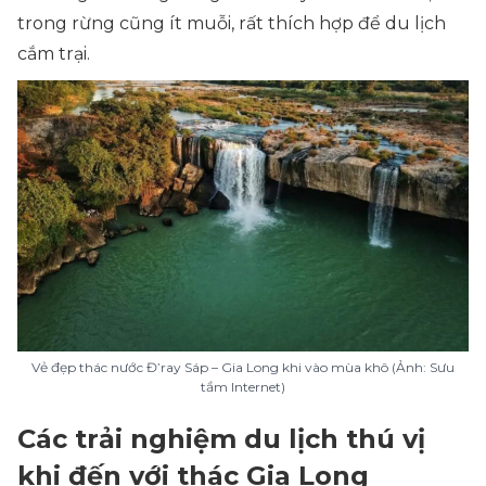
trong rừng cũng ít muỗi, rất thích hợp để du lịch
cắm trại.
Vẻ đẹp thác nước Đ’ray Sáp – Gia Long khi vào mùa khô (Ảnh: Sưu
tầm Internet)
Các trải nghiệm du lịch thú vị
khi đến với thác Gia Long