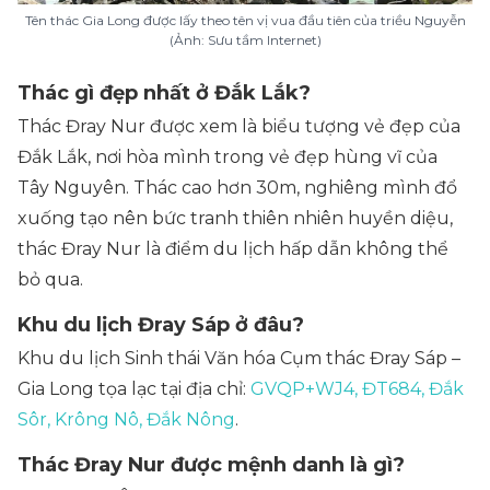
Tên thác Gia Long được lấy theo tên vị vua đầu tiên của triều Nguyễn
(Ảnh: Sưu tầm Internet)
Thác gì đẹp nhất ở Đắk Lắk?
Thác Đray Nur được xem là biểu tượng vẻ đẹp của
Đắk Lắk, nơi hòa mình trong vẻ đẹp hùng vĩ của
Tây Nguyên. Thác cao hơn 30m, nghiêng mình đổ
xuống tạo nên bức tranh thiên nhiên huyền diệu,
thác Đray Nur là điểm du lịch hấp dẫn không thể
bỏ qua.
Khu du lịch Đray Sáp ở đâu?
Khu du lịch Sinh thái Văn hóa Cụm thác Đray Sáp –
Gia Long tọa lạc tại địa chỉ:
GVQP+WJ4, ĐT684, Đắk
Sôr, Krông Nô, Đắk Nông
.
Thác Đray Nur được mệnh danh là gì?