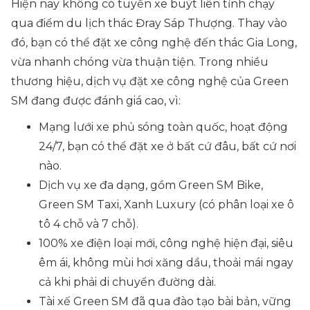
Hiện nay không có tuyến xe buýt liên tỉnh chạy
qua điểm du lịch thác Đray Sáp Thượng. Thay vào
đó, bạn có thể đặt xe công nghệ đến thác Gia Long,
vừa nhanh chóng vừa thuận tiện. Trong nhiều
thương hiệu, dịch vụ đặt xe công nghệ của Green
SM đang được đánh giá cao, vì:
Mạng lưới xe phủ sóng toàn quốc, hoạt động
24/7, bạn có thể đặt xe ở bất cứ đâu, bất cứ nơi
nào.
Dịch vụ xe đa dạng, gồm Green SM Bike,
Green SM Taxi, Xanh Luxury (có phân loại xe ô
tô
4 chỗ
và
7 chỗ
).
100% xe điện loại mới, công nghệ hiện đại, siêu
êm ái, không mùi hơi xăng dầu, thoải mái ngay
cả khi phải
di chuyển đường dài
.
Tài xế Green SM đã qua đào tạo bài bản, vững