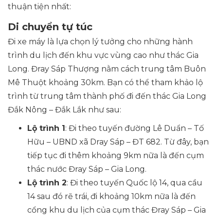
thuận tiện nhất:
Di chuyển tự túc
Đi xe máy là lựa chọn lý tưởng cho những hành
trình du lịch đến khu vực vùng cao như thác Gia
Long. Đray Sáp Thượng nằm cách trung tâm Buôn
Mê Thuột khoảng 30km. Bạn có thể tham khảo lộ
trình từ trung tâm thành phố đi đến thác Gia Long
Đắk Nông – Đắk Lắk như sau:
Lộ trình 1
: Đi theo tuyến đường
Lê Duẩn – Tố
Hữu – UBND xã Dray Sáp – ĐT 682
. Từ đây, bạn
tiếp tục đi thêm khoảng 9km nữa là đến cụm
thác nước Đray Sáp – Gia Long.
Lộ trình 2
: Đi theo tuyến
Quốc lộ 14
,
qua cầu
14
sau đó
rẽ trái
,
đi khoảng 10km nữa là đến
cổng khu du lịch của cụm thác Đray Sáp – Gia