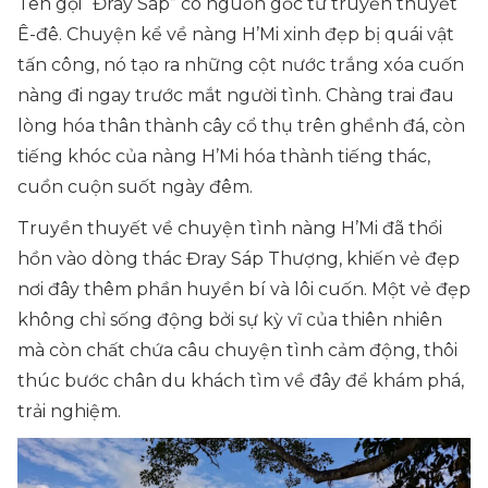
Tên gọi “Đray Sáp” có nguồn gốc từ truyền thuyết
Ê-đê. Chuyện kể về nàng H’Mi xinh đẹp bị quái vật
tấn công, nó tạo ra những cột nước trắng xóa cuốn
nàng đi ngay trước mắt người tình. Chàng trai đau
lòng hóa thân thành cây cổ thụ trên ghềnh đá, còn
tiếng khóc của nàng H’Mi hóa thành tiếng thác,
cuồn cuộn suốt ngày đêm.
Truyền thuyết về chuyện tình nàng H’Mi đã thổi
hồn vào dòng thác Đray Sáp Thượng, khiến vẻ đẹp
nơi đây thêm phần huyền bí và lôi cuốn. Một vẻ đẹp
không chỉ sống động bởi sự kỳ vĩ của thiên nhiên
mà còn chất chứa câu chuyện tình cảm động, thôi
thúc bước chân du khách tìm về đây để khám phá,
trải nghiệm.