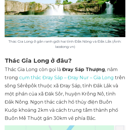
Thác Gia Long ở gần ranh giới hai tỉnh Đắk Nông và Đắk Lắk (Ảnh:
laodong.vn)
Thác Gia Long ở đâu?
Thác Gia Long còn gọi là
Đray Sáp Thượng
, nằm
trong
cụm thác Đray Sáp – Đray Nur – Gia Long
trên
sông Sêrêpôk thuộc xã Đray Sáp, tỉnh Đắk Lắk và
một phần của xã Đăk Sôr, huyện Krông Nô, tỉnh
Đắk Nông. Ngọn thác cách hồ thủy điện Buôn
Kuốp khoảng 2km và cách trung tâm thành phố
Buôn Mê Thuột gần 30km về phía Bắc.