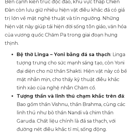
Bên cạnh kiến trúc độc đáo, khu vực tháp Chiên
Đàn còn lưu giữ nhiều hiện vật điêu khắc đá có giá
trị lớn về mặt nghệ thuật và tín ngưỡng. Những
hiện vật này giúp tái hiện đời sống tôn giáo, văn hóa
của vương quốc Chăm Pa trong giai đoạn hưng
thịnh.
Bệ thờ Linga – Yoni bằng đá sa thạch
: Linga
tượng trưng cho sức mạnh sáng tạo, còn Yoni
đại diện cho nữ thần Shakti. Hiện vật này có bề
mặt nhẵn mịn, cho thấy kỹ thuật điêu khắc
tinh xảo của nghệ nhân Chăm cổ.
Tượng thần và linh thú chạm khắc trên đá
:
Bao gồm thần Vishnu, thần Brahma, cùng các
linh thú như bò thần Nandi và chim thần
Garuda. Chất liệu chính là đá sa thạch, với
đường nét điêu khắc tỉ mỉ, sống động.