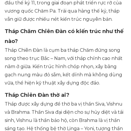
đầu thế kỷ 11, trong giai đoạn phát triển rực rỡ của
vương quốc Chăm Pa. Trải qua hàng thế kỷ, tháp
vẫn giữ được nhiều nét kiến trúc nguyên bản.
Tháp Chăm Chiên Đàn có kiến trúc như thế
nào?
Tháp Chiên Đàn là cụm ba tháp Chăm đứng song
song theo trục Bắc – Nam, với tháp chính cao nhất
nằm ở giữa. Kiến trúc hình chóp nhọn, xây bằng
gạch nung màu đỏ sẫm, kết dính mà không dùng
vữa, thể hiện kỹ thuật xây dựng độc đáo.
Tháp Chiên Đàn thờ ai?
Tháp được xây dựng để thờ ba vị thần Siva, Vishnu
và Brahma. Thần Siva đại diện cho sự hủy diệt và tái
sinh, Vishnu là thần bảo hộ, còn Brahma là vị thần
sáng tạo. Hệ thống bệ thờ Linga – Yoni, tượng thần