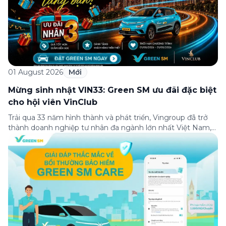
01 August 2026
Mới
Mừng sinh nhật VIN33: Green SM ưu đãi đặc biệt
cho hội viên VinClub
Trải qua 33 năm hình thành và phát triển, Vingroup đã trở
thành doanh nghiệp tư nhân đa ngành lớn nhất Việt Nam,
lọt Top 30 doanh nghiệp lớn nhất Đông Nam Á theo bảng
xếp hạng của Tạp chí Fortune (Mỹ). Nhân kỷ niệm 33 năm
thành lập (8/8/1993 đến 8/8/2026), Green SM trân […]