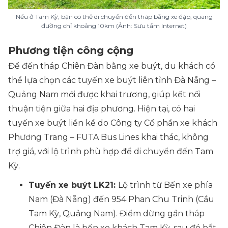
Nếu ở Tam Kỳ, bạn có thể di chuyển đến tháp bằng xe đạp, quãng
đường chỉ khoảng 10km (Ảnh: Sưu tầm Internet)
Phương tiện công cộng
Để đến tháp Chiên Đàn bằng xe buýt, du khách có
thể lựa chọn các tuyến xe buýt liên tỉnh Đà Nẵng –
Quảng Nam mới được khai trương, giúp kết nối
thuận tiện giữa hai địa phương. Hiện tại, có hai
tuyến xe buýt liền kề do Công ty Cổ phần xe khách
Phương Trang – FUTA Bus Lines khai thác, không
trợ giá, với lộ trình phù hợp để di chuyển đến Tam
Kỳ.
Tuyến xe buýt LK21:
Lộ trình từ Bến xe phía
Nam (Đà Nẵng) đến 954 Phan Chu Trinh (Cầu
Tam Kỳ, Quảng Nam). Điểm dừng gần tháp
Chiên Đàn là bến xe khách Tam Kỳ, sau đó bắt