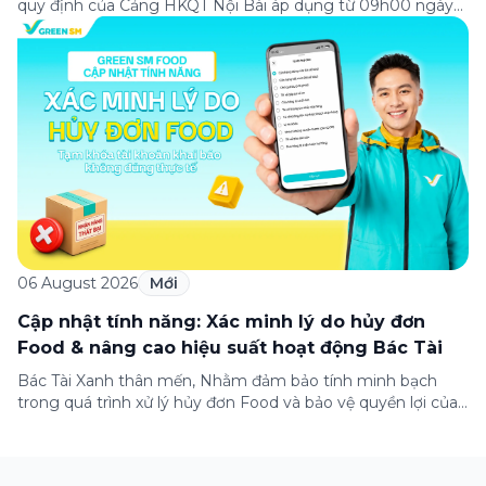
quy định của Cảng HKQT Nội Bài áp dụng từ 09h00 ngày
05/08/2026, Green SM gửi tới Bác Tài Xanh hướng dẫn
phân luồng di chuyển quan trọng như sau: ✈️ NHÀ GA T2
(QUỐC TẾ) ✅ ĐÓN KHÁCH – Hành khách sử dụng ứng
dụng […]
06 August 2026
Mới
Cập nhật tính năng: Xác minh lý do hủy đơn
Food & nâng cao hiệu suất hoạt động Bác Tài
Bác Tài Xanh thân mến, Nhằm đảm bảo tính minh bạch
trong quá trình xử lý hủy đơn Food và bảo vệ quyền lợi của
Bác Tài khi khai báo đúng thực tế, Green SM triển khai
chính sách xác minh lý do hủy đơn Food đối với một số
trường hợp hủy đơn như […]