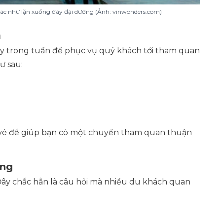
iác như lặn xuống đáy đại dương (Ảnh: vinwonders.com)
a
ày trong tuần để phục vụ quý khách tới tham quan
ư sau:
ặt vé để giúp bạn có một chuyến tham quan thuận
ung
 Đây chắc hẳn là câu hỏi mà nhiều du khách quan