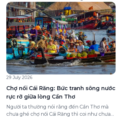
đăng ký ở đâu? Bài viết dưới đây sẽ hướng
dẫn chi tiết cách tham gia (và hủy tham gia)
gói bảo hiểm này ngay trên ứng dụng Green
SM, cùng những lưu ý quan trọng trước khi
[…]
29 July 2026
Chợ nổi Cái Răng: Bức tranh sông nước
rực rỡ giữa lòng Cần Thơ
Người ta thường nói rằng đến Cần Thơ mà
chưa ghé chợ nổi Cái Răng thì coi như chưa
chạm được vào hồn của miền Tây. Từng
đoàn ghe xuồng chở đầy trái cây rực rỡ, tiếng