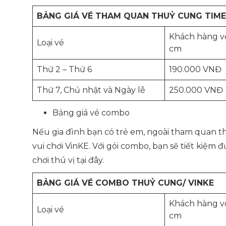
BẢNG GIÁ VÉ THAM QUAN THUỶ CUNG TIME
Khách hàng vớ
Loại vé
cm
Thứ 2 – Thứ 6
190.000 VNĐ
Thứ 7, Chủ nhật và Ngày lễ
250.000 VNĐ
Bảng giá vé combo
Nếu gia đình bạn có trẻ em, ngoài tham quan t
vui chơi VinKE. Với gói combo, bạn sẽ tiết kiệm
chơi thú vị tại đây.
BẢNG GIÁ VÉ COMBO THUỶ CUNG/ VINKE
Khách hàng vớ
Loại vé
cm