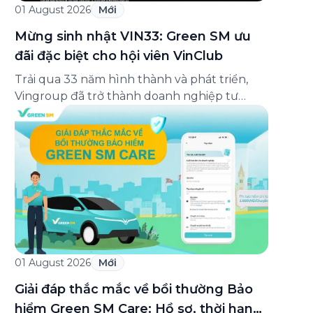
01 August 2026
Mới
Mừng sinh nhật VIN33: Green SM ưu
đãi đặc biệt cho hội viên VinClub
Trải qua 33 năm hình thành và phát triển,
Vingroup đã trở thành doanh nghiệp tư
nhân đa ngành lớn nhất Việt Nam, lọt Top 30
doanh nghiệp lớn nhất Đông Nam Á theo
bảng xếp hạng của Tạp chí Fortune (Mỹ).
Nhân kỷ niệm 33 năm thành lập (8/8/1993
đến 8/8/2026), Green SM trân […]
01 August 2026
Mới
Giải đáp thắc mắc về bồi thường Bảo
hiểm Green SM Care: Hồ sơ, thời hạn