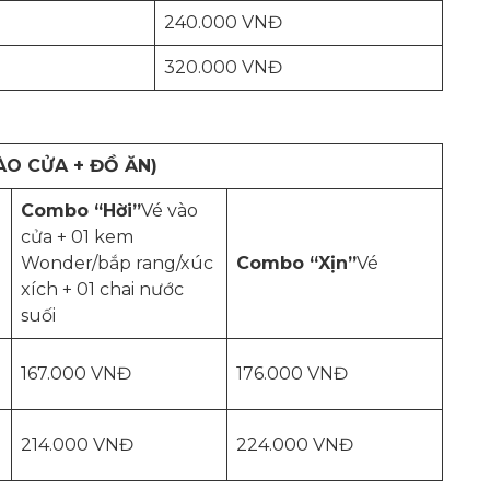
240.000 VNĐ
320.000 VNĐ
O CỬA + ĐỒ ĂN)
Combo “Hời”
Vé vào
cửa + 01 kem
Wonder/bắp rang/xúc
Combo “Xịn”
Vé
xích + 01 chai nước
suối
167.000 VNĐ
176.000 VNĐ
214.000 VNĐ
224.000 VNĐ