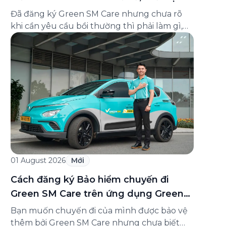
và cách liên hệ hỗ trợ
Đã đăng ký Green SM Care nhưng chưa rõ
khi cần yêu cầu bồi thường thì phải làm gì,
hồ sơ ra sao, hay giấy chứng nhận bảo hiểm
tìm ở đâu? Bài viết này tổng hợp đầy đủ các
câu hỏi thường gặp nhất về quy trình bồi
thường và hỗ trợ của Green […]
01 August 2026
Mới
Cách đăng ký Bảo hiểm chuyến đi
Green SM Care trên ứng dụng Green
SM
Bạn muốn chuyến đi của mình được bảo vệ
thêm bởi Green SM Care nhưng chưa biết