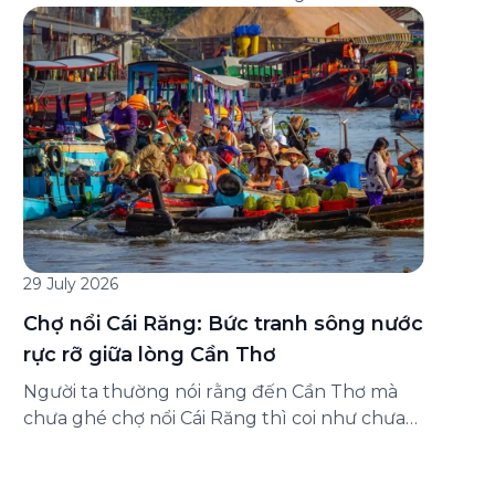
đăng ký ở đâu? Bài viết dưới đây sẽ hướng
dẫn chi tiết cách tham gia (và hủy tham gia)
gói bảo hiểm này ngay trên ứng dụng Green
SM, cùng những lưu ý quan trọng trước khi
[…]
29 July 2026
Chợ nổi Cái Răng: Bức tranh sông nước
rực rỡ giữa lòng Cần Thơ
Người ta thường nói rằng đến Cần Thơ mà
chưa ghé chợ nổi Cái Răng thì coi như chưa
chạm được vào hồn của miền Tây. Từng
đoàn ghe xuồng chở đầy trái cây rực rỡ, tiếng