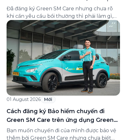
và cách liên hệ hỗ trợ
Đã đăng ký Green SM Care nhưng chưa rõ
khi cần yêu cầu bồi thường thì phải làm gì,
hồ sơ ra sao, hay giấy chứng nhận bảo hiểm
tìm ở đâu? Bài viết này tổng hợp đầy đủ các
câu hỏi thường gặp nhất về quy trình bồi
thường và hỗ trợ của Green […]
01 August 2026
Mới
Cách đăng ký Bảo hiểm chuyến đi
Green SM Care trên ứng dụng Green
SM
Bạn muốn chuyến đi của mình được bảo vệ
thêm bởi Green SM Care nhưng chưa biết