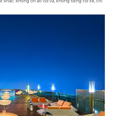
 khác: không ồn ào vội vã, không tiếng còi xe, chỉ