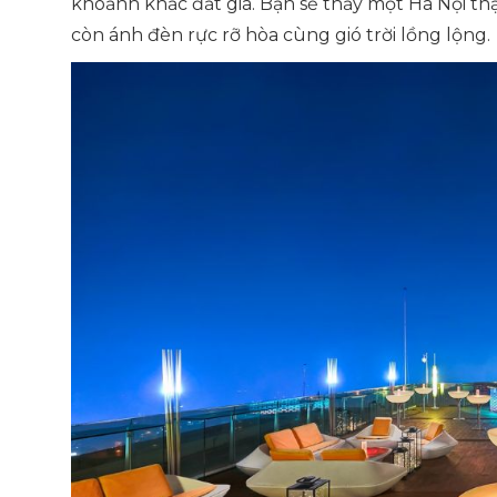
khoảnh khắc đắt giá. Bạn sẽ thấy một Hà Nội thật
còn ánh đèn rực rỡ hòa cùng gió trời lồng lộng.