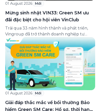
01 August 2026
Mới
Mừng sinh nhật VIN33: Green SM ưu
đãi đặc biệt cho hội viên VinClub
Trải qua 33 năm hình thành và phát triển,
Vingroup đã trở thành doanh nghiệp tư
nhân đa ngành lớn nhất Việt Nam, lọt Top 30
doanh nghiệp lớn nhất Đông Nam Á theo
bảng xếp hạng của Tạp chí Fortune (Mỹ).
Nhân kỷ niệm 33 năm thành lập (8/8/1993
đến 8/8/2026), Green SM trân […]
01 August 2026
Mới
Giải đáp thắc mắc về bồi thường Bảo
hiểm Green SM Care: Hồ sơ, thời hạn