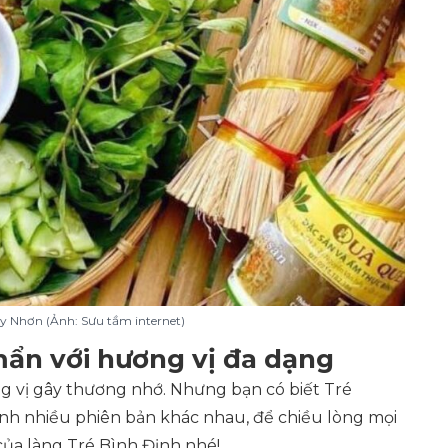
y Nhơn (Ảnh: Sưu tầm internet)
mẩn với hương vị đa dạng
g vị gây thương nhớ. Nhưng bạn có biết Tré
ành nhiều phiên bản khác nhau, để chiều lòng mọi
ủa làng Tré Bình Định nhé!