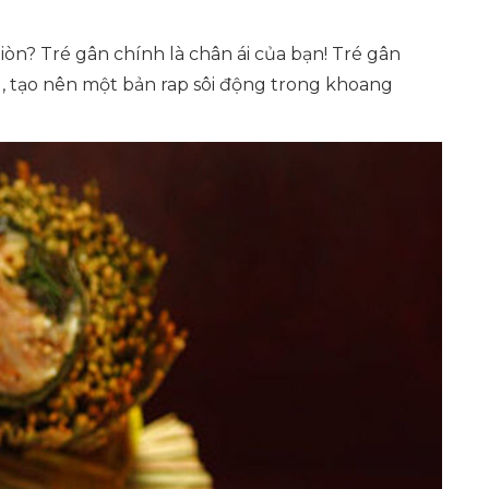
iòn? Tré gân chính là chân ái của bạn! Tré gân
ng, tạo nên một bản rap sôi động trong khoang