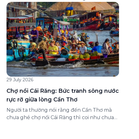
đăng ký ở đâu? Bài viết dưới đây sẽ hướng
dẫn chi tiết cách tham gia (và hủy tham gia)
gói bảo hiểm này ngay trên ứng dụng Green
SM, cùng những lưu ý quan trọng trước khi
[…]
29 July 2026
Chợ nổi Cái Răng: Bức tranh sông nước
rực rỡ giữa lòng Cần Thơ
Người ta thường nói rằng đến Cần Thơ mà
chưa ghé chợ nổi Cái Răng thì coi như chưa
chạm được vào hồn của miền Tây. Từng
đoàn ghe xuồng chở đầy trái cây rực rỡ, tiếng