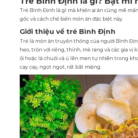
Tré Bình Định là gì? Bật mí
Tré Bình Định là gì mà khiến ai ăn cũng mê m
gốc và cách chế biến món ăn đặc biệt này.
Giới thiệu về tré Bình Định
Tré là món ăn truyền thống của người Bình Định, 
heo, trộn với riềng, thính, mè rang và các gia vị
ổi hoặc lá chuối và ủ lên men tự nhiên trong k
cay cay, ngọt ngọt, rất bắt miệng.