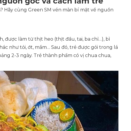
 nguồn gốc và cách làm tré
ẩn? Hãy cùng Green SM vén màn bí mật về nguồn
được làm từ thịt heo (thịt đầu, tai, ba chỉ…), bì
 khác như tỏi, ớt, mắm… Sau đó, tré được gói trong lá
hoảng 2-3 ngày. Tré thành phẩm có vị chua chua,