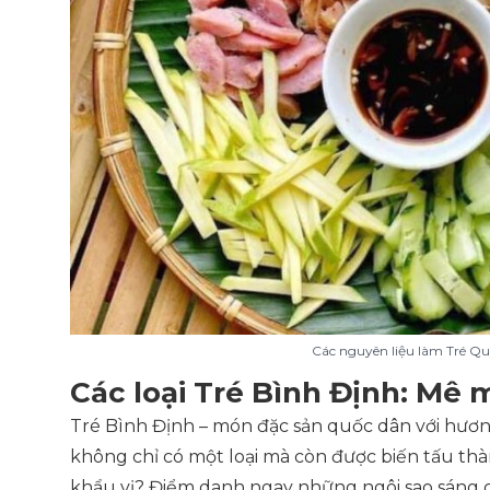
Các nguyên liệu làm Tré Qu
Các loại Tré Bình Định: Mê 
Tré Bình Định – món đặc sản quốc dân với hươn
không chỉ có một loại mà còn được biến tấu th
khẩu vị? Điểm danh ngay những ngôi sao sáng c