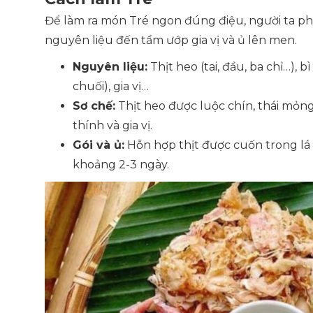
Để làm ra món Tré ngon đúng điệu, người ta ph
nguyên liệu đến tẩm ướp gia vị và ủ lên men.
Nguyên liệu:
Thịt heo (tai, đầu, ba chỉ…), bì 
chuối), gia vị…
Sơ chế:
Thịt heo được luộc chín, thái mỏng, 
thính và gia vị.
Gói và ủ:
Hỗn hợp thịt được cuốn trong lá ổ
khoảng 2-3 ngày.