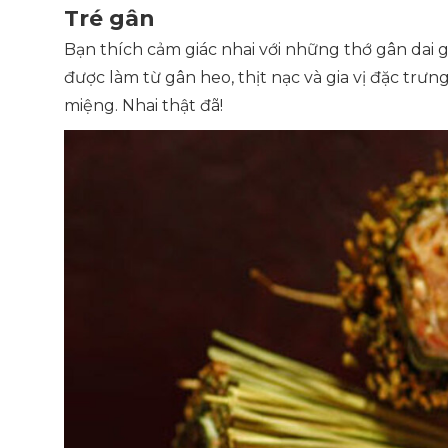
Tré gân
Bạn thích cảm giác nhai với những thớ gân dai g
được làm từ gân heo, thịt nạc và gia vị đặc trư
miệng. Nhai thật đã!