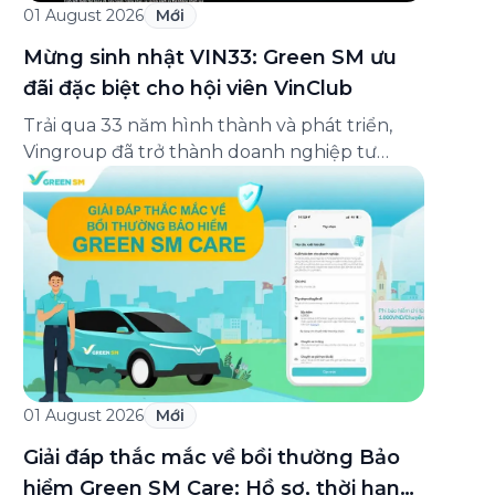
01 August 2026
Mới
Mừng sinh nhật VIN33: Green SM ưu
đãi đặc biệt cho hội viên VinClub
Trải qua 33 năm hình thành và phát triển,
Vingroup đã trở thành doanh nghiệp tư
nhân đa ngành lớn nhất Việt Nam, lọt Top 30
doanh nghiệp lớn nhất Đông Nam Á theo
bảng xếp hạng của Tạp chí Fortune (Mỹ).
Nhân kỷ niệm 33 năm thành lập (8/8/1993
đến 8/8/2026), Green SM trân […]
01 August 2026
Mới
Giải đáp thắc mắc về bồi thường Bảo
hiểm Green SM Care: Hồ sơ, thời hạn