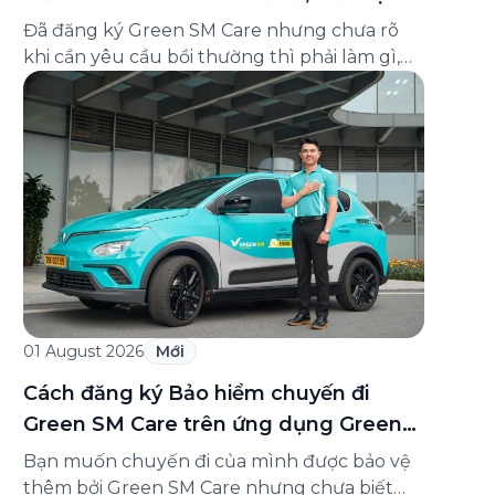
và cách liên hệ hỗ trợ
Đã đăng ký Green SM Care nhưng chưa rõ
khi cần yêu cầu bồi thường thì phải làm gì,
hồ sơ ra sao, hay giấy chứng nhận bảo hiểm
tìm ở đâu? Bài viết này tổng hợp đầy đủ các
câu hỏi thường gặp nhất về quy trình bồi
thường và hỗ trợ của Green […]
01 August 2026
Mới
Cách đăng ký Bảo hiểm chuyến đi
Green SM Care trên ứng dụng Green
SM
Bạn muốn chuyến đi của mình được bảo vệ
thêm bởi Green SM Care nhưng chưa biết