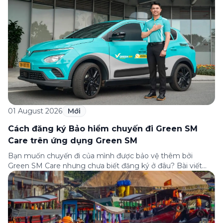
01 August 2026
Mới
Cách đăng ký Bảo hiểm chuyến đi Green SM
Care trên ứng dụng Green SM
Bạn muốn chuyến đi của mình được bảo vệ thêm bởi
Green SM Care nhưng chưa biết đăng ký ở đâu? Bài viết
dưới đây sẽ hướng dẫn chi tiết cách tham gia (và hủy tham
gia) gói bảo hiểm này ngay trên ứng dụng Green SM, cùng
những lưu ý quan trọng trước khi […]