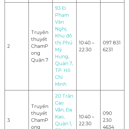
93 Đ.
Phạm
Văn
Nghị,
Truyền
Khu đô
thuyết
thị Phú
10:40 –
097 831
2
ChamP
Mỹ
22:30
6231
ong
Hưng,
Quận 7
Quận 7,
TP. Hồ
Chí
Minh
20 Trần
Cao
Truyền
Vân, Đa
thuyết
090
Kao,
10:40 –
3
ChamP
230
Quận 1,
22:30
ong
4634