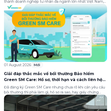
thành doanh nghiệp tư nhân đa ngành lớn nhất Việt Nam,
lọt Top 30 doanh nghiệp lớn nhất Đông Nam Á theo bảng
xếp hạng của Tạp chí Fortune (Mỹ). Nhân kỷ niệm 33 năm
thành lập (8/8/1993 đến 8/8/2026), Green SM trân […]
01 August 2026
Mới
Giải đáp thắc mắc về bồi thường Bảo hiểm
Green SM Care: Hồ sơ, thời hạn và cách liên hệ
hỗ trợ
Đã đăng ký Green SM Care nhưng chưa rõ khi cần yêu cầu
bồi thường thì phải làm gì, hồ sơ ra sao, hay giấy chứng
nhận bảo hiểm tìm ở đâu? Bài viết này tổng hợp đầy đủ các
câu hỏi thường gặp nhất về quy trình bồi thường và hỗ trợ
của Green […]