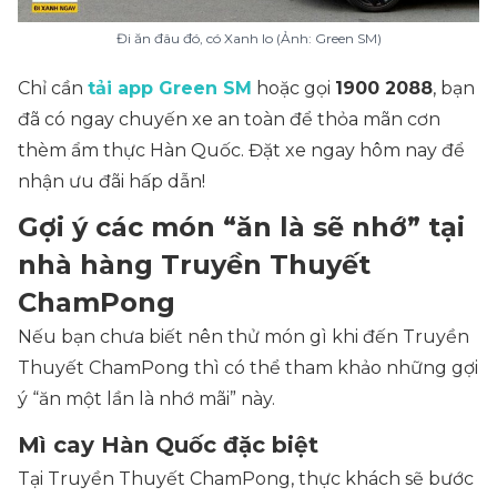
Đi ăn đâu đó, có Xanh lo (Ảnh: Green SM)
Chỉ cần
tải app Green SM
hoặc gọi
1900 2088
, bạn
đã có ngay chuyến xe an toàn để thỏa mãn cơn
thèm ẩm thực Hàn Quốc. Đặt xe ngay hôm nay để
nhận ưu đãi hấp dẫn!
Gợi ý các món “ăn là sẽ nhớ” tại
nhà hàng Truyền Thuyết
ChamPong
Nếu bạn chưa biết nên thử món gì khi đến Truyền
Thuyết ChamPong thì có thể tham khảo những gợi
ý “ăn một lần là nhớ mãi” này.
Mì cay Hàn Quốc đặc biệt
Tại Truyền Thuyết ChamPong, thực khách sẽ bước