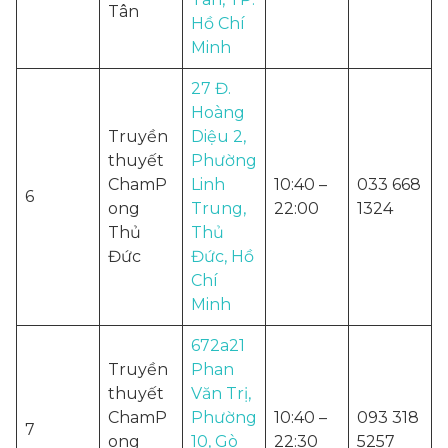
Tân
Hồ Chí
Minh
27 Đ.
Hoàng
Truyền
Diệu 2,
thuyết
Phường
ChamP
Linh
10:40 –
033 668
6
ong
Trung,
22:00
1324
Thủ
Thủ
Đức
Đức, Hồ
Chí
Minh
672a21
Truyền
Phan
thuyết
Văn Trị,
ChamP
Phường
10:40 –
093 318
7
ong
10, Gò
22:30
5257