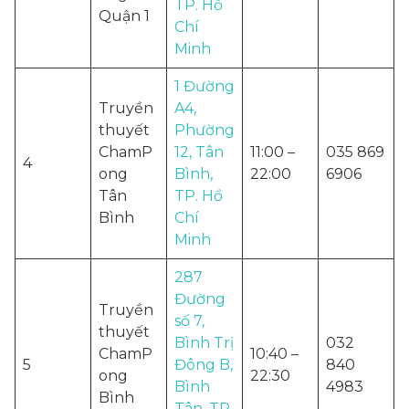
TP. Hồ
Quận 1
Chí
Minh
1 Đường
Truyền
A4,
thuyết
Phường
ChamP
12, Tân
11:00 –
035 869
4
ong
Bình,
22:00
6906
Tân
TP. Hồ
Bình
Chí
Minh
287
Đường
Truyền
số 7,
thuyết
Bình Trị
032
ChamP
10:40 –
5
Đông B,
840
ong
22:30
Bình
4983
Bình
Tân, TP.