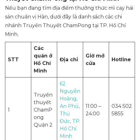
Nếu bạn đang tìm địa điểm thưởng thức mì cay hải
sản chuẩn vị Hàn, dưới đây là danh sách các chi
nhánh Truyền Thuyết ChamPong tại TP. Hồ Chí
Minh.
Các
quán ở
Giờ mở
STT
Địa chỉ
Hotline
Hồ Chí
cửa
Minh
62
Nguyễn
Truyền
Hoàng,
thuyết
An Phú,
11:00 –
034 502
1
ChamP
Thủ
24:00
5855
ong
Đức, TP.
Quận 2
Hồ Chí
Minh