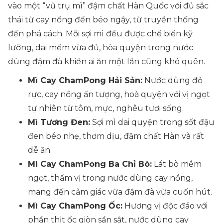
vào một “vũ trụ mì” đậm chất Hàn Quốc với đủ sắc
thái từ cay nồng đến béo ngậy, từ truyền thống
đến phá cách. Mỗi sợi mì đều được chế biến kỹ
lưỡng, dai mềm vừa đủ, hòa quyện trong nước
dùng đậm đà khiến ai ăn một lần cũng khó quên.
Mì Cay ChamPong Hải Sản:
Nước dùng đỏ
rực, cay nồng ấn tượng, hoà quyện với vị ngọt
tự nhiên từ tôm, mực, nghêu tươi sống.
Mì Tương Đen:
Sợi mì dai quyện trong sốt đậu
đen béo nhẹ, thơm dịu, đậm chất Hàn và rất
dễ ăn.
Mì Cay ChamPong Ba Chỉ Bò:
Lát bò mềm
ngọt, thấm vị trong nước dùng cay nồng,
mang đến cảm giác vừa đậm đà vừa cuốn hút.
Mì Cay ChamPong Ốc:
Hương vị độc đáo với
phần thịt ốc giòn sần sật, nước dùng cay