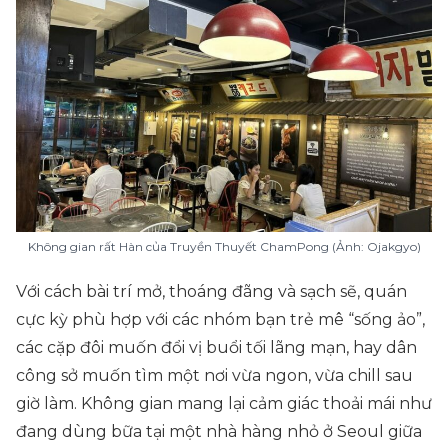
Không gian rất Hàn của Truyền Thuyết ChamPong (Ảnh: Ojakgyo)
Với cách bài trí mở, thoáng đãng và sạch sẽ, quán
cực kỳ phù hợp với các nhóm bạn trẻ mê “sống ảo”,
các cặp đôi muốn đổi vị buổi tối lãng mạn, hay dân
công sở muốn tìm một nơi vừa ngon, vừa chill sau
giờ làm. Không gian mang lại cảm giác thoải mái như
đang dùng bữa tại một nhà hàng nhỏ ở Seoul giữa