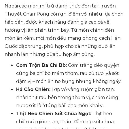
Ngoài các món mì trứ danh, thực đơn tại Truyền
Thuyết ChamPong còn ghi điểm với nhiều lựa chọn
hấp dẫn, được khách hàng đánh giá cao cả về
hương vị lẫn phần trình bày. Từ món chính đến
món ăn kèm, mỗi món đều mang phong cách Hàn
Quốc đặc trưng, phù hợp cho cả những buổi ăn
nhanh lẫn những bữa tụ họp ấm cúng.
Cơm Trộn Ba Chỉ Bò:
Cơm trắng dẻo quyện
cùng ba chỉ bò mềm thơm, rau củ tươi và sốt
đậm vị – món ăn no bụng nhưng không ngấy.
Há Cảo Chiên:
Lớp vỏ vàng ruộm giòn tan,
nhân thịt rau bên trong thấm vị, chấm cùng
nước sốt là “đúng bài” cho món khai vị.
Thịt Heo Chiên Sốt Chua Ngọt:
Thịt heo
chiên xù giòn rụm, thấm đẫm lớp sốt chua