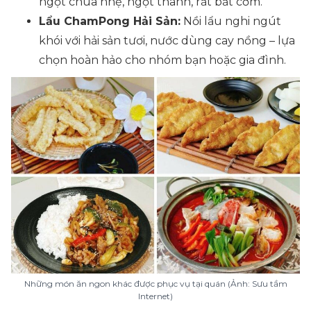
ngọt chua nhẹ, ngọt thanh, rất bắt cơm.
Lẩu ChamPong Hải Sản:
Nồi lẩu nghi ngút
khói với hải sản tươi, nước dùng cay nồng – lựa
chọn hoàn hảo cho nhóm bạn hoặc gia đình.
Những món ăn ngon khác được phục vụ tại quán (Ảnh: Sưu tầm
Internet)