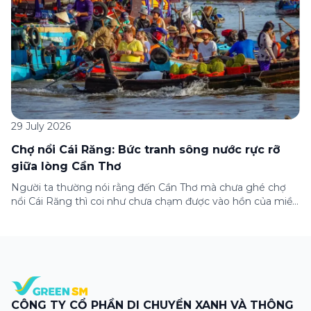
29 July 2026
Chợ nổi Cái Răng: Bức tranh sông nước rực rỡ
giữa lòng Cần Thơ
Người ta thường nói rằng đến Cần Thơ mà chưa ghé chợ
nổi Cái Răng thì coi như chưa chạm được vào hồn của miền
Tây. Từng đoàn ghe xuồng chở đầy trái cây rực rỡ, tiếng
máy nổ lách tách hòa cùng tiếng rao mời vang vọng trong
sương sớm, và cả những cây […]
CÔNG TY CỔ PHẦN DI CHUYỂN XANH VÀ THÔNG