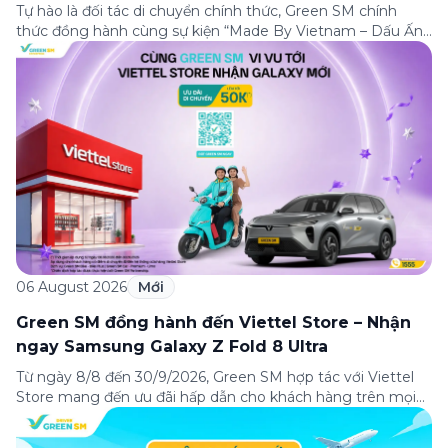
Tự hào là đối tác di chuyển chính thức, Green SM chính
thức đồng hành cùng sự kiện “Made By Vietnam – Dấu Ấn
Thương Hiệu Việt” – một trong những sự kiện ý nghĩa
nhằm tôn vinh và lan tỏa giá trị của các thương hiệu Việt
Nam đến với cộng đồng trong nước […]
06 August 2026
Mới
Green SM đồng hành đến Viettel Store – Nhận
ngay Samsung Galaxy Z Fold 8 Ultra
Từ ngày 8/8 đến 30/9/2026, Green SM hợp tác với Viettel
Store mang đến ưu đãi hấp dẫn cho khách hàng trên mọi
hành trình đến hệ thống Viettel Store toàn quốc – nơi đang
mở bán siêu phẩm màn hình gập mới nhất Samsung