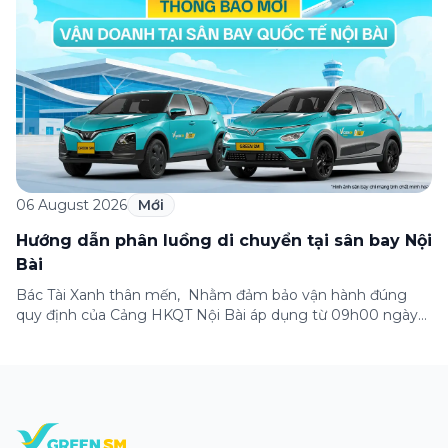
Galaxy Z Fold 8 Ultra. Với sự hợp tác này, […]
06 August 2026
Mới
Hướng dẫn phân luồng di chuyển tại sân bay Nội
Bài
Bác Tài Xanh thân mến, Nhằm đảm bảo vận hành đúng
quy định của Cảng HKQT Nội Bài áp dụng từ 09h00 ngày
05/08/2026, Green SM gửi tới Bác Tài Xanh hướng dẫn
phân luồng di chuyển quan trọng như sau: ✈️ NHÀ GA T2
(QUỐC TẾ) ✅ ĐÓN KHÁCH – Hành khách sử dụng ứng
dụng […]