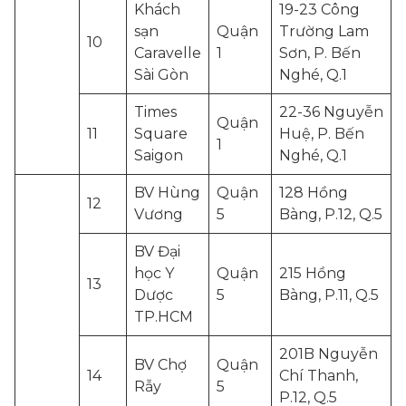
Khách
19-23 Công
sạn
Quận
Trường Lam
10
Caravelle
1
Sơn, P. Bến
Sài Gòn
Nghé, Q.1
Times
22-36 Nguyễn
Quận
11
Square
Huệ, P. Bến
1
Saigon
Nghé, Q.1
BV Hùng
Quận
128 Hồng
12
Vương
5
Bàng, P.12, Q.5
BV Đại
học Y
Quận
215 Hồng
13
Dược
5
Bàng, P.11, Q.5
TP.HCM
201B Nguyễn
BV Chợ
Quận
14
Chí Thanh,
Rẫy
5
P.12, Q.5