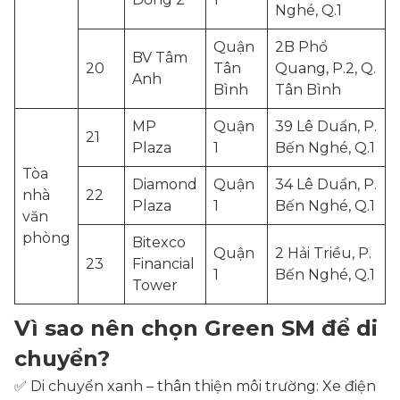
Nghé, Q.1
Quận
2B Phổ
BV Tâm
20
Tân
Quang, P.2, Q.
Anh
Bình
Tân Bình
MP
Quận
39 Lê Duẩn, P.
21
Plaza
1
Bến Nghé, Q.1
Tòa
Diamond
Quận
34 Lê Duẩn, P.
nhà
22
Plaza
1
Bến Nghé, Q.1
văn
phòng
Bitexco
Quận
2 Hải Triều, P.
23
Financial
1
Bến Nghé, Q.1
Tower
Vì sao nên chọn Green SM để di
chuyển?
✅ Di chuyển xanh – thân thiện môi trường: Xe điện