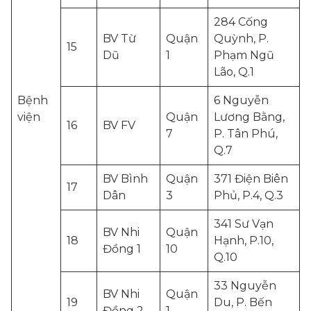
284 Cống
BV Từ
Quận
Quỳnh, P.
15
Dũ
1
Phạm Ngũ
Lão, Q.1
Bệnh
6 Nguyễn
viện
Quận
Lương Bằng,
16
BV FV
7
P. Tân Phú,
Q.7
BV Bình
Quận
371 Điện Biên
17
Dân
3
Phủ, P.4, Q.3
341 Sư Vạn
BV Nhi
Quận
18
Hạnh, P.10,
Đồng 1
10
Q.10
33 Nguyễn
BV Nhi
Quận
19
Du, P. Bến
Đồng 2
1