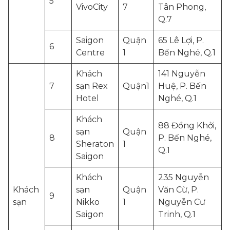
5
VivoCity
7
Tân Phong,
Q.7
Saigon
Quận
65 Lê Lợi, P.
6
Centre
1
Bến Nghé, Q.1
Khách
141 Nguyễn
7
sạn Rex
Quận1
Huệ, P. Bến
Hotel
Nghé, Q.1
Khách
88 Đồng Khởi,
sạn
Quận
8
P. Bến Nghé,
Sheraton
1
Q.1
Saigon
Khách
235 Nguyễn
Khách
sạn
Quận
Văn Cừ, P.
9
sạn
Nikko
1
Nguyễn Cư
Saigon
Trinh, Q.1