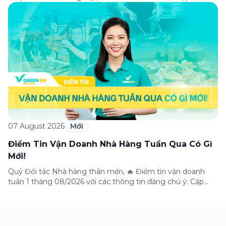
cùng VPBank triển khai chương trình ưu đãi dành riêng cho
khách hàng đăng ký thẻ Doanh nghiệp Green Business.
Thông qua chương trình, doanh nghiệp có thể tận hưởng
nhiều ưu […]
07 August 2026
Mới
Điểm Tin Vận Doanh Nhà Hàng Tuần Qua Có Gì
Mới!
Quý Đối tác Nhà hàng thân mến, 🔥 Điểm tin vận doanh
tuần 1 tháng 08/2026 với các thông tin đáng chú ý: Cập
nhật các tính năng mới trên ứng dụng Green SM
Merchant, lưu ý khi vận doanh mùa mưa, tổng hợp các
thông tin khuyến mại hấp dẫn đang diễn ra. Hãy […]