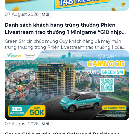
07 August 2026
Mới
Danh sách khách hàng trúng thưởng Phiên
Livestream trao thưởng 1 Minigame “Giữ nhịp
cuộc vui”
Green SM xin chúc mừng Quý khách hàng đã may mắn
trúng thưởng trong Phiên Livestream trao thưởng 1 của
Minigame “Giữ nhịp cuộc vui”, được phát sóng trực tiếp
trên Fanpage và TikTok Green SM từ 20:00 – 21:00 ngày
04/08/2026. Phiên livestream đã diễn ra công khai với sự
theo dõi của đông […]
07 August 2026
Mới