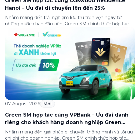
Green SM hợp tác cùng Oakwood Residence
Hanoi – Ưu đãi di chuyển lên đến 25%
Nhằm mang đến trải nghiệm lưu trú trọn vẹn ngay từ
những bước chân đầu tiên, Green SM chính thức hợp tác
cùng Oakwood Residence Hanoi triển khai chương trình ưu
đãi di chuyển dành riêng cho khách hàng có điểm đi hoặc
điểm đến tại khu căn hộ dịch vụ này. Tọa lạc trong […]
07 August 2026
Mới
Green SM hợp tác cùng VPBank – Ưu đãi dành
riêng cho khách hàng doanh nghiệp Green
Business
Nhằm mang đến giải pháp di chuyển thông minh và tối ưu
chi phí cho doanh nghiệp, Green SM chính thức hợp tác