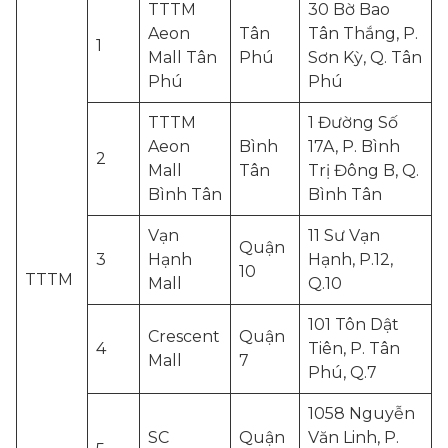
TTTM
30 Bờ Bao
Aeon
Tân
Tân Thắng, P.
1
Mall Tân
Phú
Sơn Kỳ, Q. Tân
Phú
Phú
TTTM
1 Đường Số
Aeon
Bình
17A, P. Bình
2
Mall
Tân
Trị Đông B, Q.
Bình Tân
Bình Tân
Vạn
11 Sư Vạn
Quận
3
Hạnh
Hạnh, P.12,
10
TTTM
Mall
Q.10
101 Tôn Dật
Crescent
Quận
4
Tiên, P. Tân
Mall
7
Phú, Q.7
1058 Nguyễn
SC
Quận
Văn Linh, P.