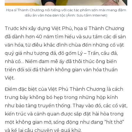
Họa sĩ Thành Chương nổi tiếng với các tác phẩm sơn mài mang đậm
dấu ấn văn hóa dân tộc (Ảnh: Sưu tầm Internet)
Trước khi xây dựng Việt Phủ, họa sĩ Thành Chương
đã dành hơn 40 năm tìm hiểu và sưu tầm các di sản
văn hóa, từ điêu khắc đình chùa đến những cổ vật
quý giá như tượng đá, đồ gốm Lý – Trần, cầu đá,
nhà cổ… Niềm đam mê ấy đã thôi thúc ông biến
triền đồi sỏi đá thành không gian văn hóa thuần
Việt.
Điểm đặc biệt của Việt Phủ Thành Chương là cách
trưng bày không bó hẹp trong những hộp kính
như bảo tàng truyền thống. Thay vào đó, các cổ vật,
kiến trúc và cảnh quan được sắp đặt hài hòa trong
một không gian mở, sống động như đang “hít thở”
và kể lại câu chuyện về quá khứ.