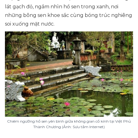
lát gạch đỏ, ngắm nhìn hồ sen trong xanh, nơi
những bông sen khoe sắc cùng bóng trúc nghiêng
soi xuống mặt nước.
Chiêm ngưỡng hồ sen yên bình giữa không gian cổ kính tại Việt Phủ
Thành Chương (Ảnh: Sưu tầm Internet)