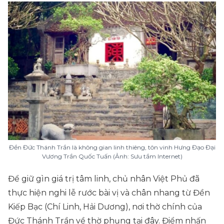
Đền Đức Thánh Trần là không gian linh thiêng, tôn vinh Hưng Đạo Đại
Vương Trần Quốc Tuấn (Ảnh: Sưu tầm Internet)
Để giữ gìn giá trị tâm linh, chủ nhân Việt Phủ đã
thực hiện nghi lễ rước bài vị và chân nhang từ Đền
Kiếp Bạc (Chí Linh, Hải Dương), nơi thờ chính của
Đức Thánh Trần về thờ phụng tại đây. Điểm nhấn