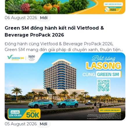
06 August 2026
Mới
Green SM đồng hành kết nối Vietfood &
Beverage ProPack 2026
Đồng hành cùng Vietfood & Beverage ProPack 2026,
Green SM mang đến giải pháp di chuyển xanh, thuận tiện
và chuyên nghiệp cho khách tham quan, doanh nghiệp
cùng các đối tác trong suốt thời gian diễn ra triển lãm. Sự
hợp tác góp phần nâng cao trải nghiệm tham dự, kết nối
hiệu quả […]
05 August 2026
Mới