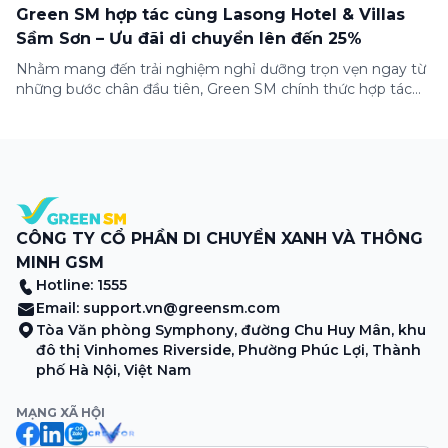
Green SM hợp tác cùng Lasong Hotel & Villas
Sầm Sơn – Ưu đãi di chuyển lên đến 25%
Nhằm mang đến trải nghiệm nghỉ dưỡng trọn vẹn ngay từ
những bước chân đầu tiên, Green SM chính thức hợp tác
cùng Lasong Hotel & Villas Sầm Sơn triển khai chương trình
ưu đãi di chuyển dành riêng cho khách hàng có điểm đón
hoặc điểm đến tại khu nghỉ dưỡng. Từ khoảnh khắc […]
CÔNG TY CỔ PHẦN DI CHUYỂN XANH VÀ THÔNG
MINH GSM
Hotline: 1555
Email:
support.vn@greensm.com
Tòa Văn phòng Symphony, đường Chu Huy Mân, khu
đô thị Vinhomes Riverside, Phường Phúc Lợi, Thành
phố Hà Nội, Việt Nam
MẠNG XÃ HỘI