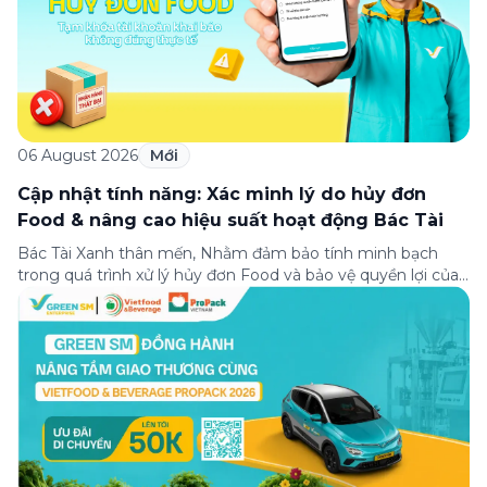
06 August 2026
Mới
Cập nhật tính năng: Xác minh lý do hủy đơn
Food & nâng cao hiệu suất hoạt động Bác Tài
Bác Tài Xanh thân mến, Nhằm đảm bảo tính minh bạch
trong quá trình xử lý hủy đơn Food và bảo vệ quyền lợi của
Bác Tài khi khai báo đúng thực tế, Green SM triển khai
chính sách xác minh lý do hủy đơn Food đối với một số
trường hợp hủy đơn như […]