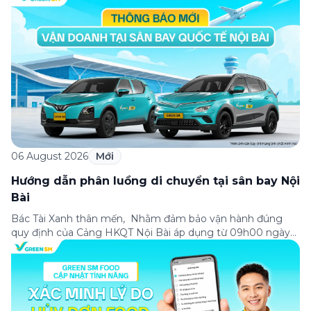
06 August 2026
Mới
Hướng dẫn phân luồng di chuyển tại sân bay Nội
Bài
Bác Tài Xanh thân mến, Nhằm đảm bảo vận hành đúng
quy định của Cảng HKQT Nội Bài áp dụng từ 09h00 ngày
05/08/2026, Green SM gửi tới Bác Tài Xanh hướng dẫn
phân luồng di chuyển quan trọng như sau: ✈️ NHÀ GA T2
(QUỐC TẾ) ✅ ĐÓN KHÁCH – Hành khách sử dụng ứng
dụng […]