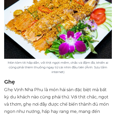
Món tôm tít hấp dẫn, với thịt ngọt mềm, chắc và đậm đà, khiến ai
cũng phải thèm thuồng ngay từ cái nhìn đầu tiên (Ảnh: Sưu tầm
internet)
Ghẹ
Ghẹ Vịnh Nha Phu là món hải sản đặc biệt mà bất
kỳ du khách nào cũng phải thử. Với thịt chắc, ngọt
và thơm, ghẹ nơi đây được chế biến thành đủ món
ngon như nướng, hấp hay rang me, mang đến