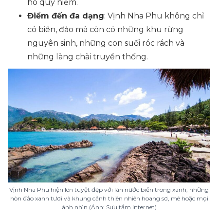
hô quý hiếm.
Điểm đến đa dạng
: Vịnh Nha Phu không chỉ
có biển, đảo mà còn có những khu rừng
nguyên sinh, những con suối róc rách và
những làng chài truyền thống.
Vịnh Nha Phu hiện lên tuyệt đẹp với làn nước biển trong xanh, những
hòn đảo xanh tươi và khung cảnh thiên nhiên hoang sơ, mê hoặc mọi
ánh nhìn (Ảnh: Sưu tầm internet)