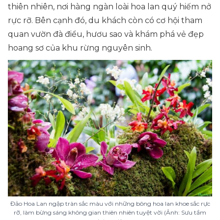
thiên nhiên, nơi hàng ngàn loài hoa lan quý hiếm nở
rực rỡ. Bên cạnh đó, du khách còn có cơ hội tham
quan vườn đà điểu, hươu sao và khám phá vẻ đẹp
hoang sơ của khu rừng nguyên sinh.
Đảo Hoa Lan ngập tràn sắc màu với những bông hoa lan khoe sắc rực
rỡ, làm bừng sáng không gian thiên nhiên tuyệt vời (Ảnh: Sưu tầm