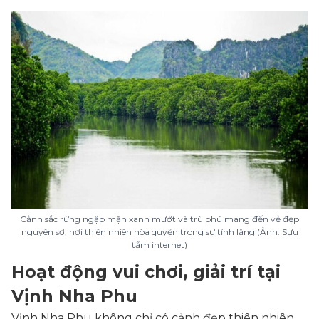
Cảnh sắc rừng ngập mặn xanh mướt và trù phú mang đến vẻ đẹp
nguyên sơ, nơi thiên nhiên hòa quyện trong sự tĩnh lặng (Ảnh: Sưu
tầm internet)
Hoạt động vui chơi, giải trí tại
Vịnh Nha Phu
Vịnh Nha Phu không chỉ có cảnh đẹp thiên nhiên