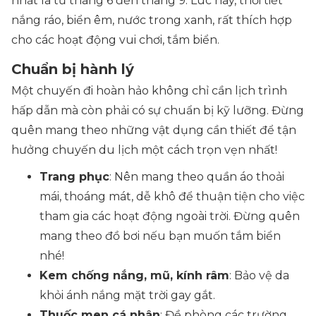
nhất là từ tháng 6 đến tháng 9. Lúc này, thời tiết
nắng ráo, biển êm, nước trong xanh, rất thích hợp
cho các hoạt động vui chơi, tắm biển.
Chuẩn bị hành lý
Một chuyến đi hoàn hảo không chỉ cần lịch trình
hấp dẫn mà còn phải có sự chuẩn bị kỹ lưỡng. Đừng
quên mang theo những vật dụng cần thiết để tận
hưởng chuyến du lịch một cách trọn vẹn nhất!
Trang phục
: Nên mang theo quần áo thoải
mái, thoáng mát, dễ khô để thuận tiện cho việc
tham gia các hoạt động ngoài trời. Đừng quên
mang theo đồ bơi nếu bạn muốn tắm biển
nhé!
Kem chống nắng, mũ, kính râm
: Bảo vệ da
khỏi ánh nắng mặt trời gay gắt.
Thuốc men cá nhân
: Đề phòng các trường