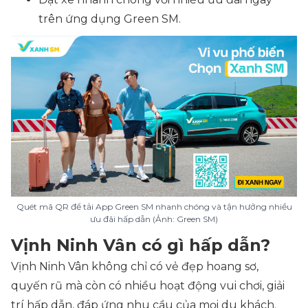
trên ứng dụng Green SM.
Quét mã QR để tải App Green SM nhanh chóng và tận hưởng nhiều
ưu đãi hấp dẫn (Ảnh: Green SM)
Vịnh Ninh Vân có gì hấp dẫn?
Vịnh Ninh Vân không chỉ có vẻ đẹp hoang sơ,
quyến rũ mà còn có nhiều hoạt động vui chơi, giải
trí hấp dẫn, đáp ứng nhu cầu của mọi du khách.