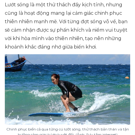
Lướt sóng là một thử thách đầy kịch tính, nhưng
cũng là hoạt động mang lại cảm giác chinh phục
thiên nhiên mạnh mẽ. Với từng đợt sóng vỗ về, bạn
sẽ cảm nhận được sự phấn khích và niềm vui tuyệt
vời khi hòa mình vào thiên nhiên, tạo nên những
khoảnh khắc đáng nhớ giữa biển khơi.
Chinh phục biển cả qua từng cú lướt sóng, thử thách bản thân và tận
hưởng cảm giác tự do tuyệt đối (Ảnh: Sưu tầm internet)