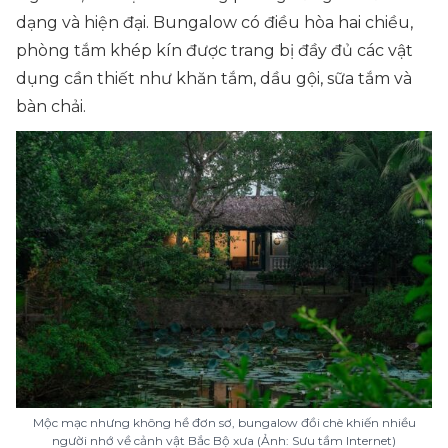
dạng và hiện đại. Bungalow có điều hòa hai chiều,
phòng tắm khép kín được trang bị đầy đủ các vật
dụng cần thiết như khăn tắm, dầu gội, sữa tắm và
bàn chải.
Mộc mạc nhưng không hề đơn sơ, bungalow đồi chè khiến nhiều
người nhớ về cảnh vật Bắc Bộ xưa (Ảnh: Sưu tầm Internet)