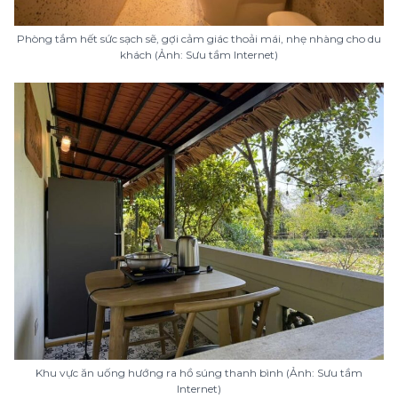
Phòng tắm hết sức sạch sẽ, gợi cảm giác thoải mái, nhẹ nhàng cho du
khách (Ảnh: Sưu tầm Internet)
Khu vực ăn uống hướng ra hồ súng thanh bình (Ảnh: Sưu tầm
Internet)