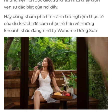
những tiện ích độc đáo, du khách mới thấy trọn
vẹn sự đặc biệt của nơi đây.
Hãy cùng khám phá hình ảnh trải nghiệm thực tế
của du khách, để cảm nhận rõ hơn về những
khoảnh khắc đáng nhớ tại Wehome Rừng Sưa: