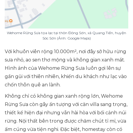
Wehome Rừng Sưa tọa lạc tại thôn Đông Sơn, xã Quang Tiến, huyện
Sóc Sơn (Ảnh: Google Maps)
Với khuôn viên rộng 10.000m², nơi đây sở hữu rừng
sưa nhỏ, ao sen thơ mộng và không gian xanh mát.
Hình ảnh của Wehome Rừng Sưa luôn gợi lên sự
gần gũi với thiên nhiên, khiến du khách như lạc vào
chốn thôn quê an lành.
Không chỉ có không gian xanh rộng lớn, Wehome
Rừng Sưa còn gây ấn tượng với căn villa sang trọng,
thiết kế hiện đại nhưng vẫn hài hòa với bối cảnh núi
rừng. Nội thất bên trong được chăm chút tỉ mỉ, vừa
ấm cúng vừa tiện nghi. Đặc biệt, homestay còn có