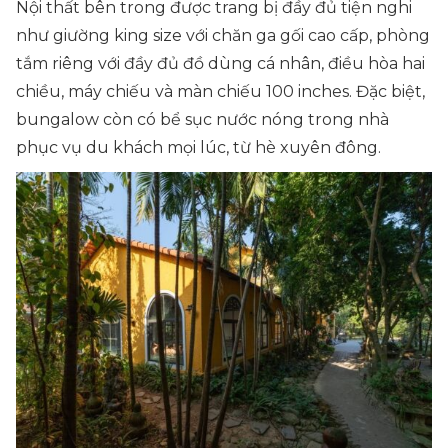
Nội thất bên trong được trang bị đầy đủ tiện nghi
như giường king size với chăn ga gối cao cấp, phòng
tắm riêng với đầy đủ đồ dùng cá nhân, điều hòa hai
chiều, máy chiếu và màn chiếu 100 inches. Đặc biệt,
bungalow còn có bể sục nước nóng trong nhà
phục vụ du khách mọi lúc, từ hè xuyên đông.