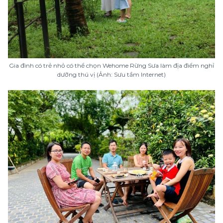
Gia đình có trẻ nhỏ có thể chọn Wehome Rừng Sưa làm địa điểm nghỉ
dưỡng thú vị (Ảnh: Sưu tầm Internet)