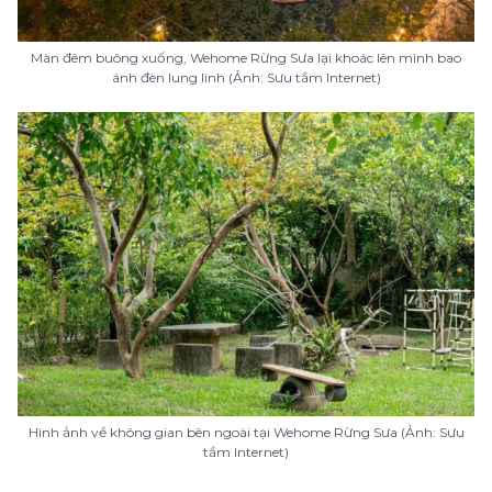
Màn đêm buông xuống, Wehome Rừng Sưa lại khoác lên mình bao
ánh đèn lung linh (Ảnh: Sưu tầm Internet)
Hình ảnh về không gian bên ngoài tại Wehome Rừng Sưa (Ảnh: Sưu
tầm Internet)