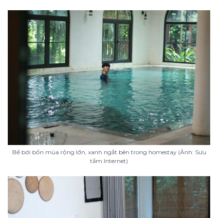
Bể bơi bốn mùa rộng lớn, xanh ngắt bên trong homestay (Ảnh: Sưu
tầm Internet)