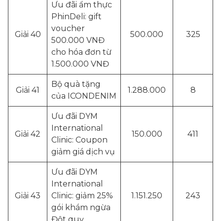
Ưu đãi ẩm thực
PhinDeli: gift
voucher
Giải 40
500.000
325
500.000 VNĐ
cho hóa đơn từ
1.500.000 VNĐ
Bộ quà tặng
Giải 41
1.288.000
8
của ICONDENIM
Ưu đãi DYM
International
Giải 42
150.000
411
Clinic: Coupon
giảm giá dịch vụ
Ưu đãi DYM
International
Giải 43
Clinic: giảm 25%
1.151.250
243
gói khám ngừa
Đột quỵ