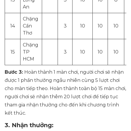
An
Chặng
14
Cần
3
10
10
10
Thơ
Chặng
15
TP
3
10
10
10
1
HCM
Bước 3:
Hoàn thành 1 màn chơi, người chơi sẽ nhận
được 1 phần thưởng ngẫu nhiên cùng 5 lượt chơi
cho màn tiếp theo. Hoàn thành toàn bộ 15 màn chơi,
người chơi sẽ nhận thêm 20 lượt chơi để tiếp tục
tham gia nhận thưởng cho đến khi chương trình
kết thúc.
3. Nhận thưởng: