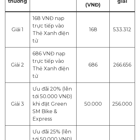
thưởng
giải
(VNĐ)
168 VNĐ nạp
trực tiếp vào
Giải 1
168
533.312
Thẻ Xanh điện
tử
686 VNĐ nạp
trực tiếp vào
Giải 2
686
266.656
Thẻ Xanh điện
tử
Ưu đãi 20% (lên
tới 50.000 VNĐ)
Giải 3
khi đặt Green
50.000
256.000
SM Bike &
Express
Ưu đãi 25% (lên
tới 50.000 VNĐ)