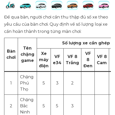
Để qua bàn, người chơi cần thu thập đủ số xe theo
yêu cầu của bàn chơi. Quy định về số lượng loại xe
cần hoàn thành trong từng màn chơi:
Số lượng xe cần ghép
Tên
Bàn
Xe
VF
V
chặng
VF
VF 8
VF 8
chơi
máy
8
game
e34
Trắng
Cam
điện
Đen
Đ
Chặng
1
Phú
5
3
2
Thọ
Chặng
2
Bắc
5
5
3
Ninh