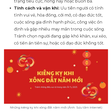
trạng tiêu cực, nóng nảy hoặc buồn bã.
Tính cách và vận khí:
Ưu tiên người có tính
tình vui vẻ, hòa đồng, cởi mở, có đạo đức tốt,
cuộc sống gia đình hạnh phúc, công việc ổn
định và gặp nhiều may mắn trong cuộc sống.
Tránh chọn người đang gặp khó khăn, xui xẻo,
có tiền án tiền sự, hoặc có đạo đức không tốt.
Những kiêng kỵ khi xông đất năm mới (Ảnh: Sưu tầm Internet)