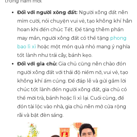
trong năm mới.
Đối với người xông đất:
Người xông đất nên
mỉm cười, nói chuyện vui vẻ, tạo không khí hân
hoan khi đến chúc Tết. Để tăng thêm phần
may mắn, người xông đất có thể tặng
phong
bao lì xì
hoặc một món quà nhỏ mang ý nghĩa
tốt lành như trái cây, bánh kẹo.
Đối với gia chủ:
Gia chủ cũng nên chào đón
người xông đất với thái độ niềm nở, vui vẻ, tạo
không khí ấm cúng. Để đáp lễ và gửi gắm lời
chúc tốt lành đến người xông đất, gia chủ có
thể mời trà, bánh hoặc lì xì lại. Cuối cùng, để
đón tài lộc vào nhà, gia chủ nên mở cửa rộng
rãi và bật đèn sáng.