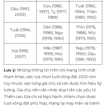
Sửu (1985,
Tuất (1982,
Dậu (1993,
1997), Tỵ (1977,
1994), Thân
2005)
1989)
(1980, 1992)
Dần (1986,
Thìn (1976,
Tuất (1994,
1998), Ngọ
1988), Mùi
2006)
(1978, 1990)
(1979, 1991)
Mão (1987,
Ngọ (1978,
Hợi (1995,
1999), Mùi
1990), Dậu
2007)
(1979, 1991)
(1981, 1993)
Lưu ý:
Những thông tin trên chỉ mang tính chất
tham khảo, việc lựa chọn tuổi xông đất 2025 còn
tùy thuộc vào từng gia chủ và cần được tìm hiểu kỹ
lưỡng. Gia chủ nên cân nhắc dựa trên các yếu tố
Thiên can, Địa chi và Ngũ hành, nhằm chọn được
tuổi xông đất phù hợp, mang lại may mắn và tránh