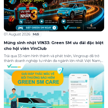
01 August 2026
Mới
Mừng sinh nhật VIN33: Green SM ưu đãi đặc biệt
cho hội viên VinClub
Trải qua 33 năm hình thành và phát triển, Vingroup đã trở
thành doanh nghiệp tư nhân đa ngành lớn nhất Việt Nam,
lọt Top 30 doanh nghiệp lớn nhất Đông Nam Á theo bảng
xếp hạng của Tạp chí Fortune (Mỹ). Nhân kỷ niệm 33 năm
thành lập (8/8/1993 đến 8/8/2026), Green SM trân […]