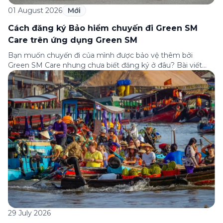
01 August 2026
Mới
Cách đăng ký Bảo hiểm chuyến đi Green SM
Care trên ứng dụng Green SM
Bạn muốn chuyến đi của mình được bảo vệ thêm bởi
Green SM Care nhưng chưa biết đăng ký ở đâu? Bài viết
dưới đây sẽ hướng dẫn chi tiết cách tham gia (và hủy tham
gia) gói bảo hiểm này ngay trên ứng dụng Green SM, cùng
những lưu ý quan trọng trước khi […]
29 July 2026