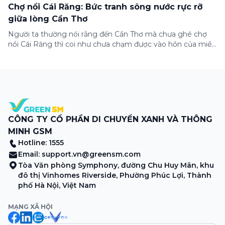
Chợ nổi Cái Răng: Bức tranh sông nước rực rỡ
giữa lòng Cần Thơ
Người ta thường nói rằng đến Cần Thơ mà chưa ghé chợ
nổi Cái Răng thì coi như chưa chạm được vào hồn của miền
Tây. Từng đoàn ghe xuồng chở đầy trái cây rực rỡ, tiếng
máy nổ lách tách hòa cùng tiếng rao mời vang vọng trong
sương sớm, và cả những cây […]
CÔNG TY CỔ PHẦN DI CHUYỂN XANH VÀ THÔNG
MINH GSM
Hotline: 1555
Email:
support.vn@greensm.com
Tòa Văn phòng Symphony, đường Chu Huy Mân, khu
đô thị Vinhomes Riverside, Phường Phúc Lợi, Thành
phố Hà Nội, Việt Nam
MẠNG XÃ HỘI