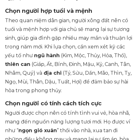
Chọn người hợp tuổi và mệnh
Theo quan niệm dân gian, người xông đất nên có
tuổi và mệnh hợp với gia chủ sẽ mang lại sự tương
sinh, giúp gia đình gặp nhiều may mắn và thuận lợi
trong năm mới. Khi lựa chọn, cần xem xét kỹ các
yếu tố như
ngũ hành
(Kim, Mộc, Thủy, Hỏa, Thổ)
,
thiên can
(Giáp, Ất, Bính, Đinh, Mậu, Kỷ, Canh, Tân,
Nhâm, Quý)
và
địa chi
(Tý, Sửu, Dần, Mão, Thìn, Tỵ,
Ngọ, Mùi, Thân, Dậu, Tuất, Hợi)
để đảm bảo sự hài
hòa trong phong thủy.
Chọn người có tính cách tích cực
Người được chọn nên có tính tình vui vẻ, hòa nhã,
mang đến nguồn năng lượng tươi mới. Họ được ví
như “
ngọn gió xuân
” thổi vào nhà, xua tan đi
những điều không may và mang lại sự ấm áp, hòa