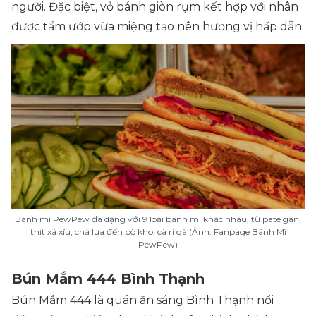
người. Đặc biệt, vỏ bánh giòn rụm kết hợp với nhân
được tẩm ướp vừa miệng tạo nên hương vị hấp dẫn.
Bánh mì PewPew đa dạng với 9 loại bánh mì khác nhau, từ pate gan,
thịt xá xíu, chả lụa đến bò kho, cà ri gà (Ảnh: Fanpage Bánh Mì
PewPew)
Bún Mắm 444 Bình Thạnh
Bún Mắm 444 là quán ăn sáng Bình Thạnh nổi