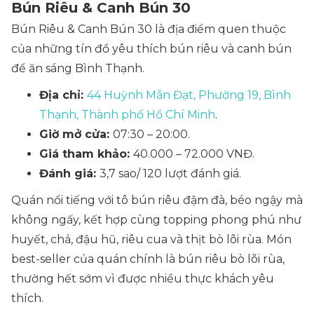
Bún Riêu & Canh Bún 30
Bún Riêu & Canh Bún 30 là địa điểm quen thuộc
của những tín đồ yêu thích bún riêu và canh bún
để ăn sáng Bình Thạnh.
Địa chỉ:
44 Huỳnh Mẫn Đạt, Phường 19, Bình
Thạnh, Thành phố Hồ Chí Minh
.
Giờ mở cửa:
07:30 – 20:00.
Giá tham khảo:
40.000 – 72.000 VNĐ.
Đánh giá:
3,7 sao/ 120 lượt đánh giá.
Quán nổi tiếng với tô bún riêu đậm đà, béo ngậy mà
không ngấy, kết hợp cùng topping phong phú như
huyết, chả, đậu hũ, riêu cua và thịt bò lõi rùa. Món
best-seller của quán chính là bún riêu bò lõi rùa,
thường hết sớm vì được nhiều thực khách yêu
thích.