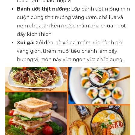
lựa chọn no lâu, hợp vị.
Bánh ướt thịt nướng:
Lớp bánh ướt mỏng mịn
cuộn cùng thịt nướng vàng ươm, chả lụa và
nem chua, ăn kèm nước mắm pha chua ngọt
đầy kích thích.
Xôi gà:
Xôi dẻo, gà xé dai mềm, rắc hành phi
vàng giòn, thêm muối tiêu chanh làm dậy
hương vị, món này vừa ngon vừa chắc bụng.