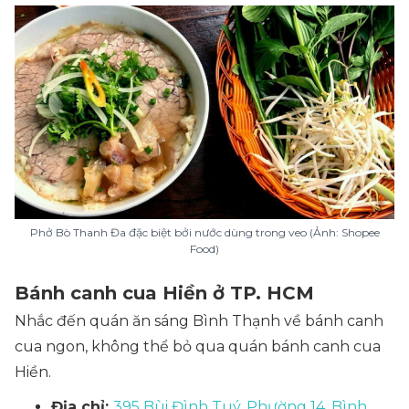
Phở Bò Thanh Đa đặc biệt bởi nước dùng trong veo (Ảnh: Shopee
Food)
Bánh canh cua Hiền ở TP. HCM
Nhắc đến quán ăn sáng Bình Thạnh về bánh canh
cua ngon, không thể bỏ qua quán bánh canh cua
Hiền.
Địa chỉ:
395 Bùi Đình Tuý, Phường 14, Bình