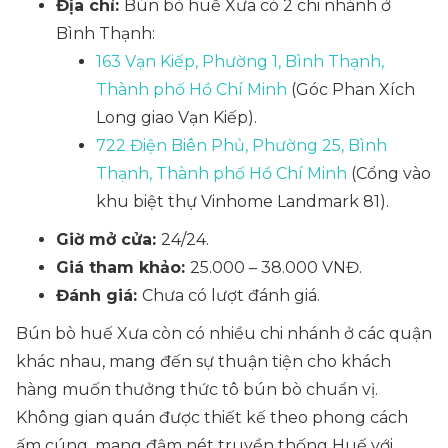
Địa chỉ:
Bún bò huế Xưa có 2 chi nhánh ở
Bình Thạnh:
163 Vạn Kiếp, Phường 1, Bình Thạnh,
Thành phố Hồ Chí Minh
(Góc Phan Xích
Long giao Vạn Kiếp).
722 Điện Biên Phủ, Phường 25, Bình
Thạnh, Thành phố Hồ Chí Minh
(Cổng vào
khu biệt thự Vinhome Landmark 81).
Giờ mở cửa:
24/24.
Giá tham khảo:
25.000 – 38.000 VNĐ.
Đánh giá:
Chưa có lượt đánh giá.
Bún bò huế Xưa còn có nhiều chi nhánh ở các quận
khác nhau, mang đến sự thuận tiện cho khách
hàng muốn thưởng thức tô bún bò chuẩn vị.
Không gian quán được thiết kế theo phong cách
ấm cúng, mang đậm nét truyền thống Huế với