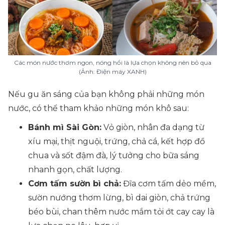
Các món nước thơm ngon, nóng hổi là lựa chọn không nên bỏ qua
(Ảnh: Điện máy XANH)
Nếu gu ăn sáng của bạn không phải những món
nước, có thể tham khảo những món khô sau:
Bánh mì Sài Gòn:
Vỏ giòn, nhân đa dạng từ
xíu mại, thịt nguội, trứng, chả cá, kết hợp đồ
chua và sốt đậm đà, lý tưởng cho bữa sáng
nhanh gọn, chất lượng.
Cơm tấm sườn bì chả:
Đĩa cơm tấm dẻo mềm,
sườn nướng thơm lừng, bì dai giòn, chả trứng
béo bùi, chan thêm nước mắm tỏi ớt cay cay là