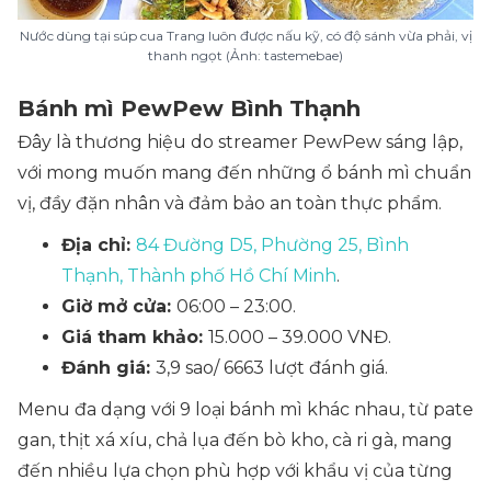
Nước dùng tại súp cua Trang luôn được nấu kỹ, có độ sánh vừa phải, vị
thanh ngọt (Ảnh: tastemebae)
Bánh mì PewPew Bình Thạnh
Đây là thương hiệu do streamer PewPew sáng lập,
với mong muốn mang đến những ổ bánh mì chuẩn
vị, đầy đặn nhân và đảm bảo an toàn thực phẩm.
Địa chỉ:
84 Đường D5, Phường 25, Bình
Thạnh, Thành phố Hồ Chí Minh
.
Giờ mở cửa:
06:00 – 23:00.
Giá tham khảo:
15.000 – 39.000 VNĐ.
Đánh giá:
3,9 sao/ 6663 lượt đánh giá.
Menu đa dạng với 9 loại bánh mì khác nhau, từ pate
gan, thịt xá xíu, chả lụa đến bò kho, cà ri gà, mang
đến nhiều lựa chọn phù hợp với khẩu vị của từng