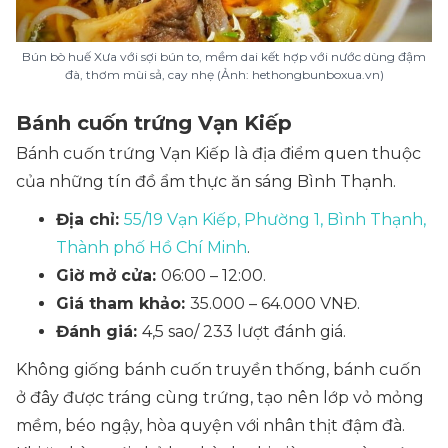
Bún bò huế Xưa với sợi bún to, mềm dai kết hợp với nước dùng đậm
đà, thơm mùi sả, cay nhẹ (Ảnh: hethongbunboxua.vn)
Bánh cuốn trứng Vạn Kiếp
Bánh cuốn trứng Vạn Kiếp là địa điểm quen thuộc
của những tín đồ ẩm thực ăn sáng Bình Thạnh.
Địa chỉ:
55/19 Vạn Kiếp, Phường 1, Bình Thạnh,
Thành phố Hồ Chí Minh
.
Giờ mở cửa:
06:00 – 12:00.
Giá tham khảo:
35.000 – 64.000 VNĐ.
Đánh giá:
4,5 sao/ 233 lượt đánh giá.
Không giống bánh cuốn truyền thống, bánh cuốn
ở đây được tráng cùng trứng, tạo nên lớp vỏ mỏng
mềm, béo ngậy, hòa quyện với nhân thịt đậm đà.