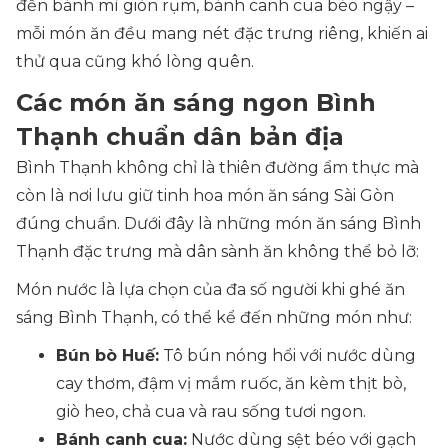
đến bánh mì giòn rụm, bánh canh cua béo ngậy –
mỗi món ăn đều mang nét đặc trưng riêng, khiến ai
thử qua cũng khó lòng quên.
Các món ăn sáng ngon Bình
Thạnh chuẩn dân bản địa
Bình Thạnh không chỉ là thiên đường ẩm thực mà
còn là nơi lưu giữ tinh hoa món ăn sáng Sài Gòn
đúng chuẩn. Dưới đây là những món ăn sáng Bình
Thạnh đặc trưng mà dân sành ăn không thể bỏ lỡ:
Món nước là lựa chọn của đa số người khi ghé ăn
sáng Bình Thạnh, có thể kể đến những món như:
Bún bò Huế:
Tô bún nóng hổi với nước dùng
cay thơm, đậm vị mắm ruốc, ăn kèm thịt bò,
giò heo, chả cua và rau sống tươi ngon.
Bánh canh cua:
Nước dùng sệt béo với gạch