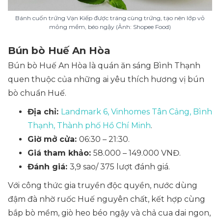
Bánh cuốn trứng Vạn Kiếp được tráng cùng trứng, tạo nên lớp vỏ
mỏng mềm, béo ngậy (Ảnh: Shopee Food)
Bún bò Huế An Hòa
Bún bò Huế An Hòa là quán ăn sáng Bình Thạnh
quen thuộc của những ai yêu thích hương vị bún
bò chuẩn Huế.
Địa chỉ:
Landmark 6, Vinhomes Tân Cảng, Bình
Thạnh, Thành phố Hồ Chí Minh
.
Giờ mở cửa:
06:30 – 21:30.
Giá tham khảo:
58.000 – 149.000 VNĐ.
Đánh giá:
3,9 sao/ 375 lượt đánh giá.
Với công thức gia truyền độc quyền, nước dùng
đậm đà nhờ ruốc Huế nguyên chất, kết hợp cùng
bắp bò mềm, giò heo béo ngậy và chả cua dai ngon,