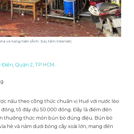
hà và hàng hiên (Ảnh: Sưu tầm Internet)
 Điền, Quận 2, TP.HCM
.
g.
c nấu theo công thức chuẩn vị Huế với nước lèo
0 đồng, tô đầy đủ 50.000 đồng. Đây là điểm đến
ốn thưởng thức món bún bò đúng điệu. Bún bò
vỉa hè và nằm dưới bóng cây xoài lớn, mang đến