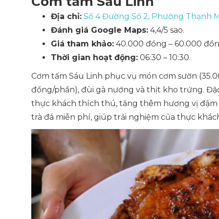
Cơm tấm Sáu Linh
Địa chỉ:
Số 4 Đường Số 2, Phường Thạnh M
Đánh giá Google Maps:
4,4/5 sao.
Giá tham khảo:
40.000 đồng – 60.000 đồn
Thời gian hoạt động:
06:30 – 10:30.
Cơm tấm Sáu Linh phục vụ món cơm sườn (35.00
đồng/phần), đùi gà nướng và thịt kho trứng. Đ
thực khách thích thú, tăng thêm hương vị đậm
trà đá miễn phí, giúp trải nghiệm của thực khá