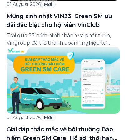
01 August 2026
Mới
Mừng sinh nhật VIN33: Green SM ưu
đãi đặc biệt cho hội viên VinClub
Trải qua 33 năm hình thành và phát triển,
Vingroup đã trở thành doanh nghiệp tư
nhân đa ngành lớn nhất Việt Nam, lọt Top 30
doanh nghiệp lớn nhất Đông Nam Á theo
bảng xếp hạng của Tạp chí Fortune (Mỹ).
Nhân kỷ niệm 33 năm thành lập (8/8/1993
đến 8/8/2026), Green SM trân […]
01 August 2026
Mới
Giải đáp thắc mắc về bồi thường Bảo
hiểm Green SM Care: Hồ sơ, thời hạn