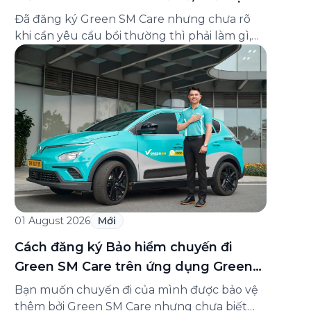
và cách liên hệ hỗ trợ
Đã đăng ký Green SM Care nhưng chưa rõ
khi cần yêu cầu bồi thường thì phải làm gì,
hồ sơ ra sao, hay giấy chứng nhận bảo hiểm
tìm ở đâu? Bài viết này tổng hợp đầy đủ các
câu hỏi thường gặp nhất về quy trình bồi
thường và hỗ trợ của Green […]
01 August 2026
Mới
Cách đăng ký Bảo hiểm chuyến đi
Green SM Care trên ứng dụng Green
SM
Bạn muốn chuyến đi của mình được bảo vệ
thêm bởi Green SM Care nhưng chưa biết