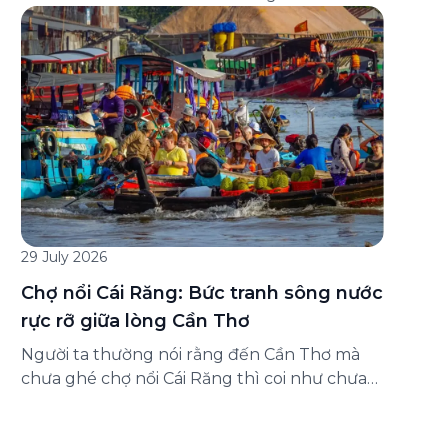
đăng ký ở đâu? Bài viết dưới đây sẽ hướng
dẫn chi tiết cách tham gia (và hủy tham gia)
gói bảo hiểm này ngay trên ứng dụng Green
SM, cùng những lưu ý quan trọng trước khi
[…]
29 July 2026
Chợ nổi Cái Răng: Bức tranh sông nước
rực rỡ giữa lòng Cần Thơ
Người ta thường nói rằng đến Cần Thơ mà
chưa ghé chợ nổi Cái Răng thì coi như chưa
chạm được vào hồn của miền Tây. Từng
đoàn ghe xuồng chở đầy trái cây rực rỡ, tiếng