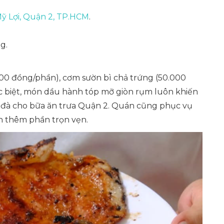
ỹ Lợi, Quận 2, TP.HCM
.
g.
0 đồng/phần), cơm sườn bì chả trứng (50.000
ặc biệt, món dầu hành tóp mỡ giòn rụm luôn khiến
 đà cho bữa ăn trưa Quận 2. Quán cũng phục vụ
ch thêm phần trọn vẹn.