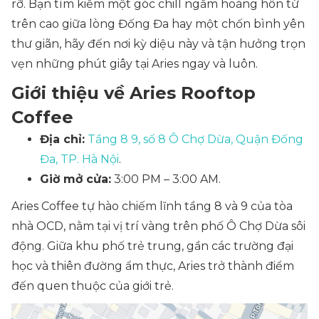
rỡ. Bạn tìm kiếm một góc chill ngắm hoàng hôn từ
trên cao giữa lòng Đống Đa hay một chốn bình yên
thư giãn, hãy đến nơi kỳ diệu này và tận hưởng trọn
vẹn những phút giây tại Aries ngay và luôn.
Giới thiệu về Aries Rooftop
Coffee
Địa chỉ:
Tầng 8 9, số 8 Ô Chợ Dừa, Quận Đống
Đa, TP. Hà Nội
.
Giờ mở cửa:
3:00 PM – 3:00 AM.
Aries Coffee tự hào chiếm lĩnh tầng 8 và 9 của tòa
nhà OCD, nằm tại vị trí vàng trên phố Ô Chợ Dừa sôi
động. Giữa khu phố trẻ trung, gần các trường đại
học và thiên đường ẩm thực, Aries trở thành điểm
đến quen thuộc của giới trẻ.