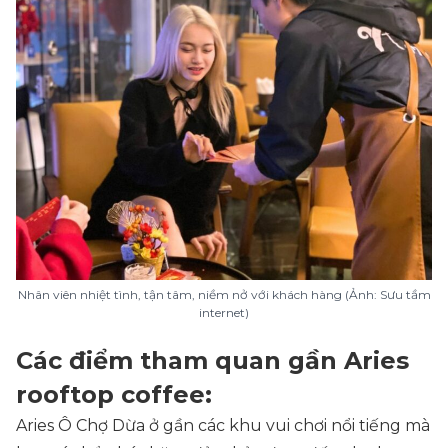
Nhân viên nhiệt tình, tận tâm, niềm nở với khách hàng (Ảnh: Sưu tầm
internet)
Các điểm tham quan gần Aries
rooftop coffee:
Aries Ô Chợ Dừa ở gần các khu vui chơi nổi tiếng mà