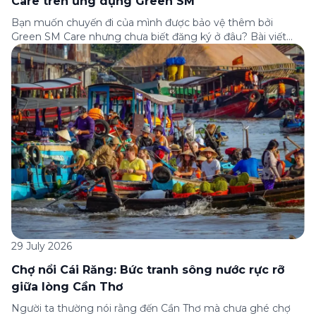
Care trên ứng dụng Green SM
Bạn muốn chuyến đi của mình được bảo vệ thêm bởi
Green SM Care nhưng chưa biết đăng ký ở đâu? Bài viết
dưới đây sẽ hướng dẫn chi tiết cách tham gia (và hủy tham
gia) gói bảo hiểm này ngay trên ứng dụng Green SM, cùng
những lưu ý quan trọng trước khi […]
29 July 2026
Chợ nổi Cái Răng: Bức tranh sông nước rực rỡ
giữa lòng Cần Thơ
Người ta thường nói rằng đến Cần Thơ mà chưa ghé chợ