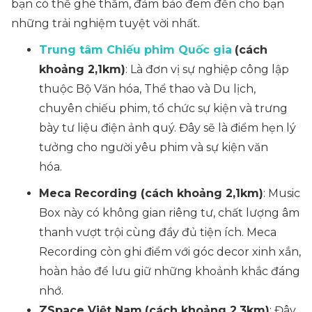
bạn có thể ghé thăm, đảm bảo đem đến cho bạn
những trải nghiệm tuyệt vời nhất.
Trung tâm Chiếu phim Quốc gia
(cách
khoảng 2,1km)
: Là đơn vị sự nghiệp công lập
thuộc Bộ Văn hóa, Thể thao và Du lịch,
chuyên chiếu phim, tổ chức sự kiện và trưng
bày tư liệu điện ảnh quý. Đây sẽ là điểm hẹn lý
tưởng cho người yêu phim và sự kiện văn
hóa.
Meca Recording (cách khoảng 2,1km)
: Music
Box này có không gian riêng tư, chất lượng âm
thanh vượt trội cùng đầy đủ tiện ích. Meca
Recording còn ghi điểm với góc decor xinh xắn,
hoàn hảo để lưu giữ những khoảnh khắc đáng
nhớ.
ZSpace Việt Nam
(cách khoảng 2,3km)
: Đây