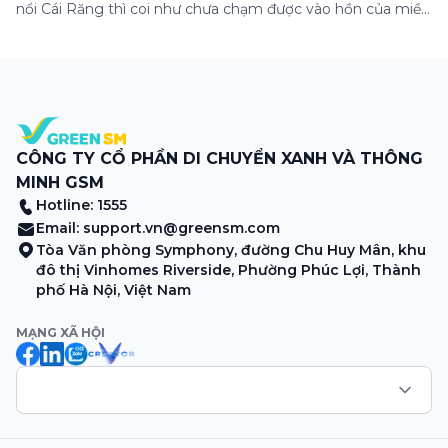
nổi Cái Răng thì coi như chưa chạm được vào hồn của miền
Tây. Từng đoàn ghe xuồng chở đầy trái cây rực rỡ, tiếng
máy nổ lách tách hòa cùng tiếng rao mời vang vọng trong
sương sớm, và cả những cây […]
CÔNG TY CỔ PHẦN DI CHUYỂN XANH VÀ THÔNG
MINH GSM
Hotline: 1555
Email:
support.vn@greensm.com
Tòa Văn phòng Symphony, đường Chu Huy Mân, khu
đô thị Vinhomes Riverside, Phường Phúc Lợi, Thành
phố Hà Nội, Việt Nam
MẠNG XÃ HỘI