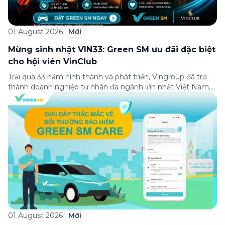
01 August 2026
Mới
Mừng sinh nhật VIN33: Green SM ưu đãi đặc biệt
cho hội viên VinClub
Trải qua 33 năm hình thành và phát triển, Vingroup đã trở
thành doanh nghiệp tư nhân đa ngành lớn nhất Việt Nam,
lọt Top 30 doanh nghiệp lớn nhất Đông Nam Á theo bảng
xếp hạng của Tạp chí Fortune (Mỹ). Nhân kỷ niệm 33 năm
thành lập (8/8/1993 đến 8/8/2026), Green SM trân […]
01 August 2026
Mới