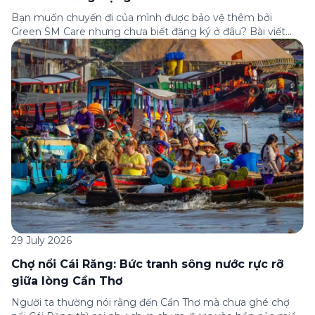
Bạn muốn chuyến đi của mình được bảo vệ thêm bởi
Green SM Care nhưng chưa biết đăng ký ở đâu? Bài viết
dưới đây sẽ hướng dẫn chi tiết cách tham gia (và hủy tham
gia) gói bảo hiểm này ngay trên ứng dụng Green SM, cùng
những lưu ý quan trọng trước khi […]
29 July 2026
Chợ nổi Cái Răng: Bức tranh sông nước rực rỡ
giữa lòng Cần Thơ
Người ta thường nói rằng đến Cần Thơ mà chưa ghé chợ