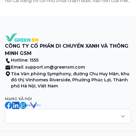
nổi Cái Răng thì coi như chưa chạm được vào hồn của miền
Tây. Từng đoàn ghe xuồng chở đầy trái cây rực rỡ, tiếng
máy nổ lách tách hòa cùng tiếng rao mời vang vọng trong
sương sớm, và cả những cây […]
CÔNG TY CỔ PHẦN DI CHUYỂN XANH VÀ THÔNG
MINH GSM
Hotline: 1555
Email:
support.vn@greensm.com
Tòa Văn phòng Symphony, đường Chu Huy Mân, khu
đô thị Vinhomes Riverside, Phường Phúc Lợi, Thành
phố Hà Nội, Việt Nam
MẠNG XÃ HỘI