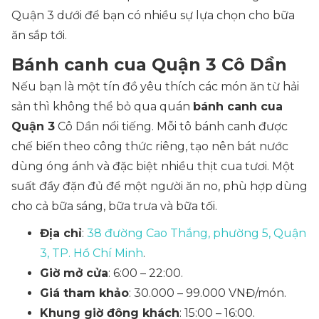
Quận 3 dưới để bạn có nhiều sự lựa chọn cho bữa
ăn sắp tới.
Bánh canh cua Quận 3 Cô Dần
Nếu bạn là một tín đồ yêu thích các món ăn từ hải
sản thì không thể bỏ qua quán
bánh canh cua
Quận 3
Cô Dần nổi tiếng. Mỗi tô bánh canh được
chế biến theo công thức riêng, tạo nên bát nước
dùng óng ánh và đặc biệt nhiều thịt cua tươi. Một
suất đầy đặn đủ để một người ăn no, phù hợp dùng
cho cả bữa sáng, bữa trưa và bữa tối.
Địa chỉ
:
38 đường Cao Thắng, phường 5, Quận
3, TP. Hồ Chí Minh
.
Giờ mở cửa
: 6:00 – 22:00.
Giá tham khảo
: 30.000 – 99.000 VNĐ/món.
Khung giờ đông khách
: 15:00 – 16:00.