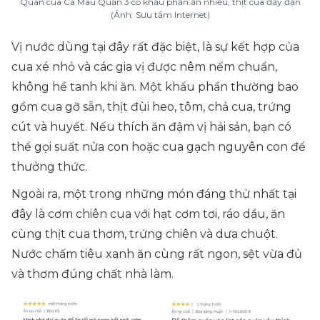
Quán cua Cà Mau Quận 3 có khẩu phần ăn nhiều, thịt cua đầy đặn
(Ảnh: Sưu tầm Internet)
Vị nước dùng tại đây rất đặc biệt, là sự kết hợp của
cua xé nhỏ và các gia vị được nêm nếm chuẩn,
không hề tanh khi ăn. Một khẩu phần thường bao
gồm cua gỡ sẵn, thịt đùi heo, tôm, chả cua, trứng
cút và huyết. Nếu thích ăn đậm vị hải sản, bạn có
thể gọi suất nửa con hoặc cua gạch nguyên con để
thưởng thức.
Ngoài ra, một trong những món đáng thử nhất tại
đây là cơm chiên cua với hạt cơm tơi, ráo dầu, ăn
cùng thịt cua thơm, trứng chiên và dưa chuột.
Nước chấm tiêu xanh ăn cùng rất ngon, sệt vừa đủ
và thơm đúng chất nhà làm.