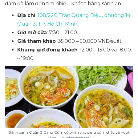
đậm đà làm đốn tim nhiều khách hàng sành ăn.
Địa chỉ
:
108/22C Trần Quang Diệu, phường 14,
Quận 3, TP. Hồ Chí Minh
.
Giờ mở cửa
: 7:30 – 21:00.
Giá tham khảo
: 35.000 – 50.000 VNĐ/suất.
Khung giờ đông khách
: 12:00 – 13:00 và 18:00
– 19:00.
Bánh canh Quận 3 Càng Cúm có phần thịt càng cúm chắc và ngọt
(Ảnh: Sưu tầm Internet)