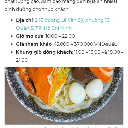
chất lượng cao, đảm bảo mang đến bữa ăn nhiều
dinh dưỡng cho thực khách.
Địa chỉ
:
243 đường Lê Văn Sỹ, phường 13,
Quận 3, TP. Hồ Chí Minh
.
Giờ mở cửa
: 10:00 – 22:00.
Giá tham khảo
: 45.000 – 370.000 VNĐ/suất.
Khung giờ đông khách
: 11:00 – 15:00 và 18:00 –
21:00.