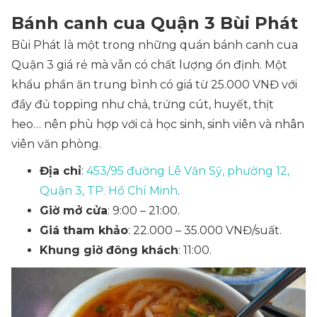
Bánh canh cua Quận 3 Bùi Phát
Bùi Phát là một trong những quán bánh canh cua
Quận 3 giá rẻ mà vẫn có chất lượng ổn định. Một
khẩu phần ăn trung bình có giá từ 25.000 VNĐ với
đầy đủ topping như chả, trứng cút, huyết, thịt
heo… nên phù hợp với cả học sinh, sinh viên và nhân
viên văn phòng.
Địa chỉ
:
453/95 đường Lê Văn Sỹ, phường 12,
Quận 3, TP. Hồ Chí Minh
.
Giờ mở cửa
: 9:00 – 21:00.
Giá tham khảo
: 22.000 – 35.000 VNĐ/suất.
Khung giờ đông khách
: 11:00.