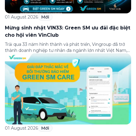
01 August 2026
Mới
Mừng sinh nhật VIN33: Green SM ưu đãi đặc biệt
cho hội viên VinClub
Trải qua 33 năm hình thành và phát triển, Vingroup đã trở
thành doanh nghiệp tư nhân đa ngành lớn nhất Việt Nam,
lọt Top 30 doanh nghiệp lớn nhất Đông Nam Á theo bảng
xếp hạng của Tạp chí Fortune (Mỹ). Nhân kỷ niệm 33 năm
thành lập (8/8/1993 đến 8/8/2026), Green SM trân […]
01 August 2026
Mới