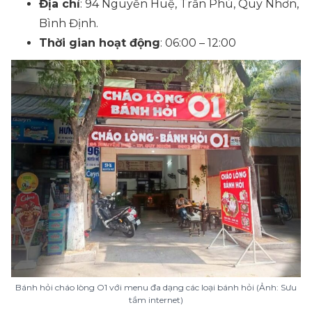
Địa chỉ
: 94 Nguyễn Huệ, Trần Phú, Quy Nhơn,
Bình Định.
Thời gian hoạt động
: 06:00 – 12:00
Bánh hỏi cháo lòng O1 với menu đa dạng các loại bánh hỏi (Ảnh: Sưu
tầm internet)