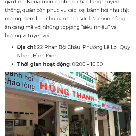
gia đình. Ngoài món bánh hỏi cháo lòng truyền
thống, quán còn phục vụ các loại bánh hỏi như thịt
nướng, nem lụi… cho bạn thỏa sức lựa chọn. Càng
ăn càng mê với những topping “siêu nhiều” và
hương vị tuyệt vời.
Địa chỉ
: 22 Phan Bội Châu, Phường Lê Lợi, Quy
Nhơn, Bình Định.
Thời gian hoạt động
: 06:00 – 10:30