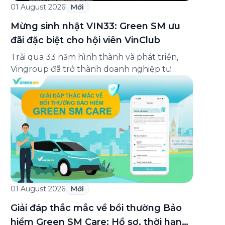
01 August 2026
Mới
Mừng sinh nhật VIN33: Green SM ưu
đãi đặc biệt cho hội viên VinClub
Trải qua 33 năm hình thành và phát triển,
Vingroup đã trở thành doanh nghiệp tư
nhân đa ngành lớn nhất Việt Nam, lọt Top 30
doanh nghiệp lớn nhất Đông Nam Á theo
bảng xếp hạng của Tạp chí Fortune (Mỹ).
Nhân kỷ niệm 33 năm thành lập (8/8/1993
đến 8/8/2026), Green SM trân […]
01 August 2026
Mới
Giải đáp thắc mắc về bồi thường Bảo
hiểm Green SM Care: Hồ sơ, thời hạn