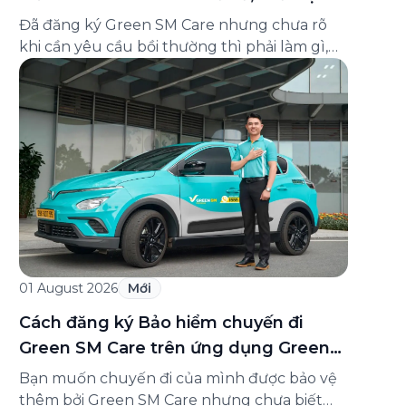
và cách liên hệ hỗ trợ
Đã đăng ký Green SM Care nhưng chưa rõ
khi cần yêu cầu bồi thường thì phải làm gì,
hồ sơ ra sao, hay giấy chứng nhận bảo hiểm
tìm ở đâu? Bài viết này tổng hợp đầy đủ các
câu hỏi thường gặp nhất về quy trình bồi
thường và hỗ trợ của Green […]
01 August 2026
Mới
Cách đăng ký Bảo hiểm chuyến đi
Green SM Care trên ứng dụng Green
SM
Bạn muốn chuyến đi của mình được bảo vệ
thêm bởi Green SM Care nhưng chưa biết