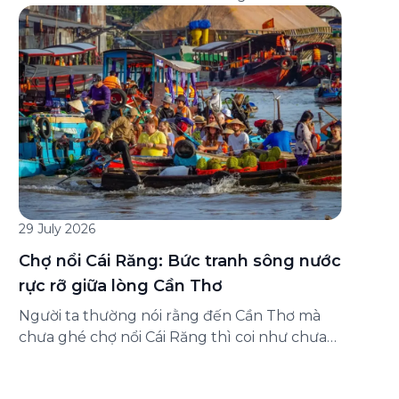
đăng ký ở đâu? Bài viết dưới đây sẽ hướng
dẫn chi tiết cách tham gia (và hủy tham gia)
gói bảo hiểm này ngay trên ứng dụng Green
SM, cùng những lưu ý quan trọng trước khi
[…]
29 July 2026
Chợ nổi Cái Răng: Bức tranh sông nước
rực rỡ giữa lòng Cần Thơ
Người ta thường nói rằng đến Cần Thơ mà
chưa ghé chợ nổi Cái Răng thì coi như chưa
chạm được vào hồn của miền Tây. Từng
đoàn ghe xuồng chở đầy trái cây rực rỡ, tiếng