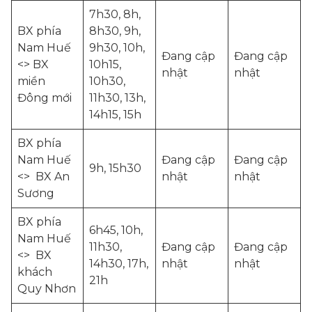
7h30, 8h,
BX phía
8h30, 9h,
Nam Huế
9h30, 10h,
Đang cập
Đang cập
<> BX
10h15,
nhật
nhật
miền
10h30,
Đông mới
11h30, 13h,
14h15, 15h
BX phía
Nam Huế
Đang cập
Đang cập
9h, 15h30
<> BX An
nhật
nhật
Sương
BX phía
6h45, 10h,
Nam Huế
11h30,
Đang cập
Đang cập
<> BX
14h30, 17h,
nhật
nhật
khách
21h
Quy Nhơn