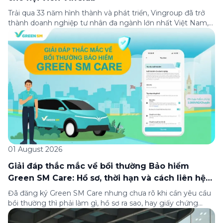
Trải qua 33 năm hình thành và phát triển, Vingroup đã trở
thành doanh nghiệp tư nhân đa ngành lớn nhất Việt Nam,
lọt Top 30 doanh nghiệp lớn nhất Đông Nam Á theo bảng
xếp hạng của Tạp chí Fortune (Mỹ). Nhân kỷ niệm 33 năm
thành lập (8/8/1993 đến 8/8/2026), Green SM trân […]
01 August 2026
Giải đáp thắc mắc về bồi thường Bảo hiểm
Green SM Care: Hồ sơ, thời hạn và cách liên hệ
hỗ trợ
Đã đăng ký Green SM Care nhưng chưa rõ khi cần yêu cầu
bồi thường thì phải làm gì, hồ sơ ra sao, hay giấy chứng
nhận bảo hiểm tìm ở đâu? Bài viết này tổng hợp đầy đủ các
câu hỏi thường gặp nhất về quy trình bồi thường và hỗ trợ