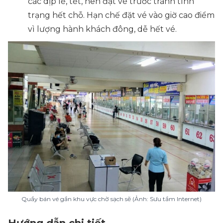
các dịp lễ, tết, nên đặt vé trước tránh tình
trạng hết chỗ. Hạn chế đặt vé vào giờ cao điểm
vì lượng hành khách đông, dễ hết vé.
Quầy bán vé gần khu vực chờ sạch sẽ (Ảnh: Sưu tầm Internet)