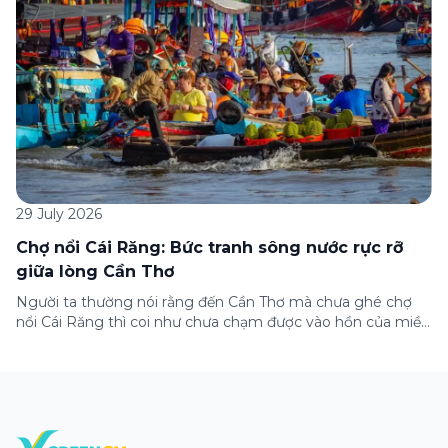
29 July 2026
Chợ nổi Cái Răng: Bức tranh sông nước rực rỡ
giữa lòng Cần Thơ
Người ta thường nói rằng đến Cần Thơ mà chưa ghé chợ
nổi Cái Răng thì coi như chưa chạm được vào hồn của miền
Tây. Từng đoàn ghe xuồng chở đầy trái cây rực rỡ, tiếng
máy nổ lách tách hòa cùng tiếng rao mời vang vọng trong
sương sớm, và cả những cây […]