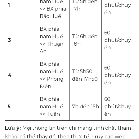
nam Huế
Từ 5h đến
1
phút/chuy
<> BX phía
17h
ến
Bắc Huế
BX phía
60
nam Huế
Từ 6h đến
3
phút/chuy
<> Thuận
18h
ến
An
BX phía
60
nam Huế
Từ 5h50
4
phút/chuy
<> Phong
đến 17h50
ến
Điền
BX phía
60
5
nam Huế
7h đến 15h
phút/chuy
<> Tuần
ến
Lưu ý:
Mọi thông tin trên chỉ mang tính chất tham
khảo, có thể thay đổi theo thực tế. Truy cập web