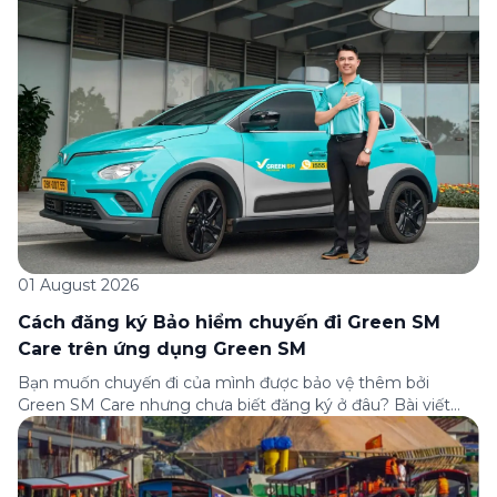
của Green […]
01 August 2026
Cách đăng ký Bảo hiểm chuyến đi Green SM
Care trên ứng dụng Green SM
Bạn muốn chuyến đi của mình được bảo vệ thêm bởi
Green SM Care nhưng chưa biết đăng ký ở đâu? Bài viết
dưới đây sẽ hướng dẫn chi tiết cách tham gia (và hủy tham
gia) gói bảo hiểm này ngay trên ứng dụng Green SM, cùng
những lưu ý quan trọng trước khi […]