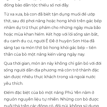
đồng bào dân tộc thiểu số nơi đây.
Từ xa xưa, bà con đã biết tận dụng muối để ướp
thịt, sau đó phơi nắng hoặc hong khói trên gác bếp
nhằm dự trữ thực phẩm cho những ngày mưa bão
hoặc mùa khan hiếm. Kết hợp với lối sống săn bắt,
du canh du cư, người Ê Đê ở huyện Sơn Hòa đã
sáng tạo ra món thịt bò hong khói gác bếp – tiền
thân của bò một nắng kiến vàng ngày nay.
Qua thời gian, món ăn này không chỉ gắn bó với đời
sống người dân địa phương mà còn trở thành đặc
sản được nhiều thực khách trong và ngoài nước
yêu thích.
Điểm đặc biệt của bò một nắng Phú Yên nằm ở
nguồn nguyên liệu tự nhiên. Những con bò được
nuôi thả trên các đồng cỏ, đồi núi, không sử dụng