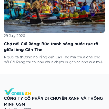
29 July 2026
Chợ nổi Cái Răng: Bức tranh sông nước rực rỡ
giữa lòng Cần Thơ
Người ta thường nói rằng đến Cần Thơ mà chưa ghé chợ
nổi Cái Răng thì coi như chưa chạm được vào hồn của miền
Tây. Từng đoàn ghe xuồng chở đầy trái cây rực rỡ, tiếng
máy nổ lách tách hòa cùng tiếng rao mời vang vọng trong
sương sớm, và cả những cây […]
CÔNG TY CỔ PHẦN DI CHUYỂN XANH VÀ THÔNG
MINH GSM