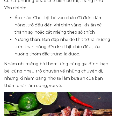
Có hai phương pháp chế biến bò một nắng Phú
Yên chính:
Áp chảo: Cho thịt bò vào chảo đã được làm
nóng, trở đều đến khi chín vàng, khi ăn xé
thành sợi hoặc cắt miếng theo sở thích.
Nướng than: Bạn đập nhẹ để thịt tơi ra, nướng
trên than hồng đến khi thịt chín đều, tỏa
hương thơm đặc trưng là được.
Nhâm nhi miếng bò thơm lừng cùng gia đình, bạn
bè, cùng nhau trò chuyện về những chuyến đi,
những kỉ niệm đáng nhớ sẽ làm bữa ăn của bạn
thêm phần ấm cúng, vui vẻ.