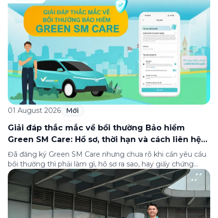
xếp hạng của Tạp chí Fortune (Mỹ). Nhân kỷ niệm 33 năm
thành lập (8/8/1993 đến 8/8/2026), Green SM trân […]
01 August 2026
Mới
Giải đáp thắc mắc về bồi thường Bảo hiểm
Green SM Care: Hồ sơ, thời hạn và cách liên hệ
hỗ trợ
Đã đăng ký Green SM Care nhưng chưa rõ khi cần yêu cầu
bồi thường thì phải làm gì, hồ sơ ra sao, hay giấy chứng
nhận bảo hiểm tìm ở đâu? Bài viết này tổng hợp đầy đủ các
câu hỏi thường gặp nhất về quy trình bồi thường và hỗ trợ
của Green […]