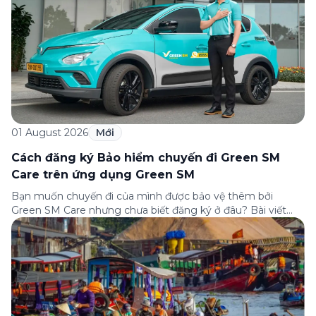
01 August 2026
Mới
Cách đăng ký Bảo hiểm chuyến đi Green SM
Care trên ứng dụng Green SM
Bạn muốn chuyến đi của mình được bảo vệ thêm bởi
Green SM Care nhưng chưa biết đăng ký ở đâu? Bài viết
dưới đây sẽ hướng dẫn chi tiết cách tham gia (và hủy tham
gia) gói bảo hiểm này ngay trên ứng dụng Green SM, cùng
những lưu ý quan trọng trước khi […]