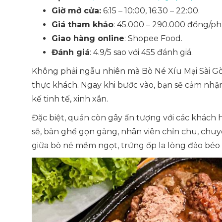
Giờ mở cửa:
6:15 – 10:00, 16:30 – 22:00.
Giá tham khảo
: 45.000 – 290.000 đồng/ph
Giao hàng online
: Shopee Food.
Đánh giá
: 4.9/5 sao với 455 đánh giá.
Không phải ngẫu nhiên mà Bò Né Xíu Mại Sài Gòn
thực khách. Ngay khi bước vào, bạn sẽ cảm nhậ
kế tinh tế, xinh xắn.
Đặc biệt, quán còn gây ấn tượng với các khách 
sẽ, bàn ghế gọn gàng, nhân viên chỉn chu, chuy
giữa bò né mềm ngọt, trứng ốp la lòng đào béo 