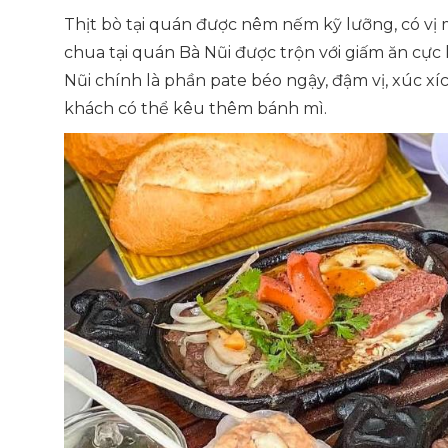
Thịt bò tại quán được nêm nếm kỹ lưỡng, có vị 
chua tại quán Bà Nũi được trộn với giấm ăn cực 
Nũi chính là phần pate béo ngậy, đậm vị, xúc x
khách có thể kêu thêm bánh mì.