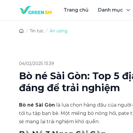
Trang chủ
Danh mục
Trải 
Tin tức
Ăn uống
04/02/2025 13:39
Bò né Sài Gòn: Top 5 đị
đáng để trải nghiệm
Bò né Sài Gòn
là lựa chọn hàng đầu của người 
tối tụ tập bạn bè. Một miếng bò nóng hổi, pat
sẽ mang lại trải nghiệm khó quên.