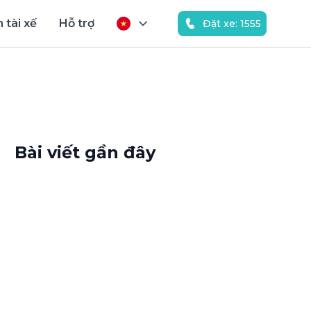
 tài xế
Hỗ trợ
Đặt xe: 1555
Bài viết gần đây