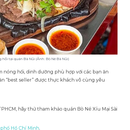
 hổi tại quán Bà Nũi (Ảnh: Bò Né Bà Nũi)
m nóng hổi, dinh dưỡng phù hợp với các bạn ăn
 ăn “best seller” được thực khách vô cùng yêu
PHCM, hãy thử tham khảo quán Bò Né Xíu Mại Sài
 phố Hồ Chí Minh
.