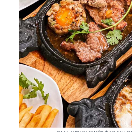
Bò Né Xíu Mại Sài Gòn thấm đượm gia vi có 