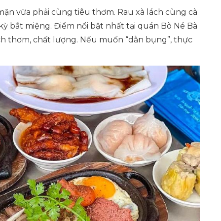
mặn vừa phải cùng tiêu thơm. Rau xà lách cùng cà
kỳ bắt miệng. Điểm nổi bật nhất tại quán Bò Né Bà
ích thơm, chất lượng. Nếu muốn “dằn bụng”, thực