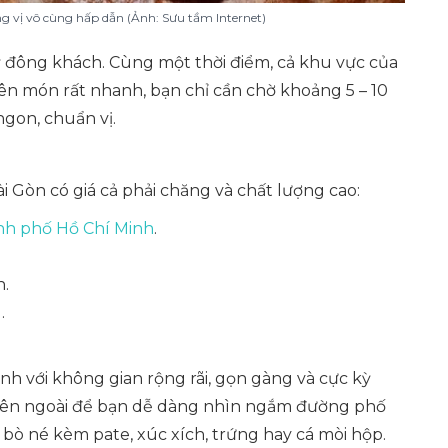
g vị vô cùng hấp dẫn (Ảnh: Sưu tầm Internet)
ỳ đông khách. Cùng một thời điểm, cả khu vực của
lên món rất nhanh, bạn chỉ cần chờ khoảng 5 – 10
gon, chuẩn vị.
 Gòn có giá cả phải chăng và chất lượng cao:
nh phố Hồ Chí Minh
.
n.
.
nh với không gian rộng rãi, gọn gàng và cực kỳ
 bên ngoài để bạn dễ dàng nhìn ngắm đường phố
 bò né kèm pate, xúc xích, trứng hay cá mòi hộp.