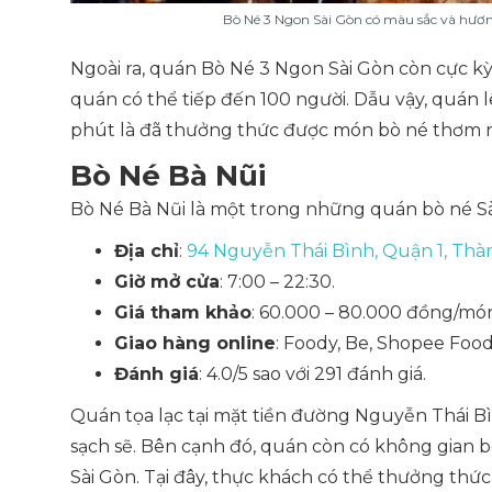
Bò Né 3 Ngon Sài Gòn có màu sắc và hươn
Ngoài ra, quán Bò Né 3 Ngon Sài Gòn còn cực k
quán có thể tiếp đến 100 người. Dẫu vậy, quán 
phút là đã thưởng thức được món bò né thơm n
Bò Né Bà Nũi
Bò Né Bà Nũi là một trong những quán bò né Sài
Địa chỉ
:
94 Nguyễn Thái Bình, Quận 1, Thà
Giờ mở cửa
: 7:00 – 22:30.
Giá tham khảo
: 60.000 – 80.000 đồng/mó
Giao hàng online
: Foody, Be, Shopee Food
Đánh giá
: 4.0/5 sao với 291 đánh giá.
Quán tọa lạc tại mặt tiền đường Nguyễn Thái Bì
sạch sẽ. Bên cạnh đó, quán còn có không gian
Sài Gòn. Tại đây, thực khách có thể thưởng thức