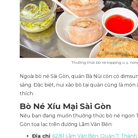
Thưởng thức bò né topping ú ụ, nóng
Ngoài bò né Sài Gòn, quán Bà Nũi còn có dimsu
sáng. Đặc biệt, nui xào bò tại quán cũng là món
thích.
Bò Né Xíu Mại Sài Gòn
Nếu bạn đang muốn thưởng thức bò né ngon T
Gòn tọa lạc trên đường Lâm Văn Bền:
Địa chỉ
:
62/61 Lâm Văn Bền, Quận 7, Thành