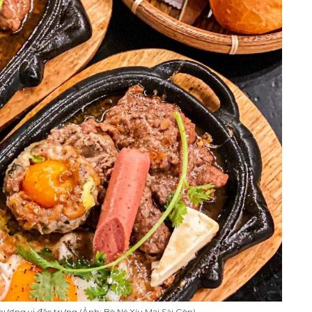
hương vị đặc trưng (Ảnh: Bò Né Xíu Mại Sài Gòn)