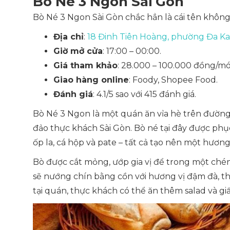
Bò Né 3 Ngon Sài Gòn
Bò Né 3 Ngon Sài Gòn chắc hẳn là cái tên không 
Địa chỉ
:
18 Đinh Tiên Hoàng, phường Đa Ka
Giờ mở cửa
: 17:00 – 00:00.
Giá tham khảo
: 28.000 – 100.000 đồng/mó
Giao hàng online
: Foody, Shopee Food.
Đánh giá
: 4.1/5 sao với 415 đánh giá.
Bò Né 3 Ngon là một quán ăn vỉa hè trên đường
đảo thực khách Sài Gòn. Bò né tại đây được phục
ốp la, cá hộp và pate – tất cả tạo nên một hương
Bò được cắt mỏng, ướp gia vị để trong một chén
sẽ nướng chín bằng cồn với hương vị đậm đà, t
tại quán, thực khách có thể ăn thêm salad và g