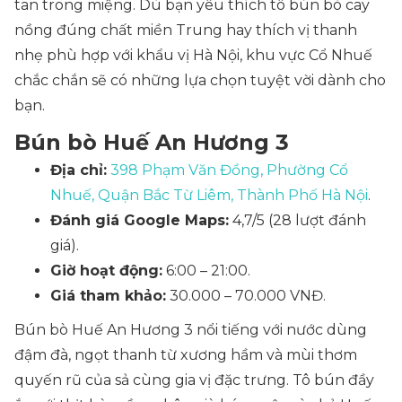
tan trong miệng. Dù bạn yêu thích tô bún bò cay
nồng đúng chất miền Trung hay thích vị thanh
nhẹ phù hợp với khẩu vị Hà Nội, khu vực Cổ Nhuế
chắc chắn sẽ có những lựa chọn tuyệt vời dành cho
bạn.
Bún bò Huế An Hương 3
Địa chỉ:
398 Phạm Văn Đồng, Phường Cổ
Nhuế, Quận Bắc Từ Liêm, Thành Phố Hà Nội
.
Đánh giá Google Maps:
4,7/5 (28 lượt đánh
giá).
Giờ hoạt động:
6:00 – 21:00.
Giá tham khảo:
30.000 – 70.000 VNĐ.
Bún bò Huế An Hương 3 nổi tiếng với nước dùng
đậm đà, ngọt thanh từ xương hầm và mùi thơm
quyến rũ của sả cùng gia vị đặc trưng. Tô bún đầy