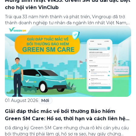
Mừng sinh nhật VIN33: Green SM ưu đãi đặc biệt
cho hội viên VinClub
Trải qua 33 năm hình thành và phát triển, Vingroup đã trở
thành doanh nghiệp tư nhân đa ngành lớn nhất Việt Nam,
lọt Top 30 doanh nghiệp lớn nhất Đông Nam Á theo bảng
xếp hạng của Tạp chí Fortune (Mỹ). Nhân kỷ niệm 33 năm
thành lập (8/8/1993 đến 8/8/2026), Green SM trân […]
01 August 2026
Mới
Giải đáp thắc mắc về bồi thường Bảo hiểm
Green SM Care: Hồ sơ, thời hạn và cách liên hệ
hỗ trợ
Đã đăng ký Green SM Care nhưng chưa rõ khi cần yêu cầu
bồi thường thì phải làm gì, hồ sơ ra sao, hay giấy chứng