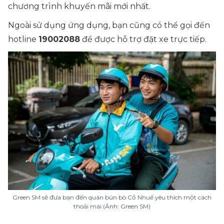
chương trình khuyến mãi mới nhất.
Ngoài sử dụng ứng dụng, bạn cũng có thể gọi đến
hotline
19002088
để được hỗ trợ đặt xe trực tiếp.
Green SM sẽ đưa bạn đến quán bún bò Cổ Nhuế yêu thích một cách
thoải mái (Ảnh: Green SM)