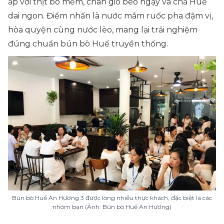
ắp với thịt bò mềm, chân giò béo ngậy và chả Huế
dai ngon. Điểm nhấn là nước mắm ruốc pha đậm vị,
hòa quyện cùng nước lèo, mang lại trải nghiệm
đúng chuẩn bún bò Huế truyền thống.
Bún bò Huế An Hương 3 được lòng nhiều thực khách, đặc biệt là các
nhóm bạn (Ảnh: Bún bò Huế An Hương)