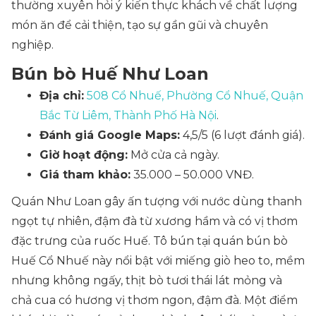
thường xuyên hỏi ý kiến thực khách về chất lượng
món ăn để cải thiện, tạo sự gần gũi và chuyên
nghiệp.
Bún bò Huế Như Loan
Địa chỉ:
508 Cổ Nhuế, Phường Cổ Nhuế, Quận
Bắc Từ Liêm, Thành Phố Hà Nội
.
Đánh giá Google Maps:
4,5/5 (6 lượt đánh giá).
Giờ hoạt động:
Mở cửa cả ngày.
Giá tham khảo:
35.000 – 50.000 VNĐ.
Quán Như Loan gây ấn tượng với nước dùng thanh
ngọt tự nhiên, đậm đà từ xương hầm và có vị thơm
đặc trưng của ruốc Huế. Tô bún tại quán bún bò
Huế Cổ Nhuế này nổi bật với miếng giò heo to, mềm
nhưng không ngấy, thịt bò tươi thái lát mỏng và
chả cua có hương vị thơm ngon, đậm đà. Một điểm