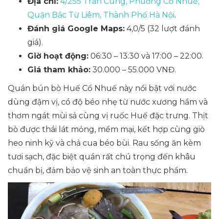
Địa chỉ:
4/255 Trần Cung, Phường Cổ Nhuế,
Quận Bắc Từ Liêm, Thành Phố Hà Nội
.
Đánh giá Google Maps:
4,0/5 (32 lượt đánh
giá).
Giờ hoạt động:
06:30 – 13:30 và 17:00 – 22:00.
Giá tham khảo:
30.000 – 55.000 VNĐ.
Quán bún bò Huế Cổ Nhuế này nổi bật với nước
dùng đậm vị, có độ béo nhẹ từ nước xương hầm và
thơm ngát mùi sả cùng vị ruốc Huế đặc trưng. Thịt
bò được thái lát mỏng, mềm mại, kết hợp cùng giò
heo ninh kỹ và chả cua béo bùi. Rau sống ăn kèm
tươi sạch, đặc biệt quán rất chú trọng đến khâu
chuẩn bị, đảm bảo vệ sinh an toàn thực phẩm.