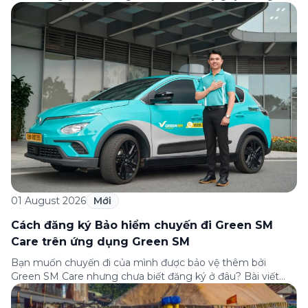
nhận bảo hiểm tìm ở đâu? Bài viết này tổng hợp đầy đủ các
câu hỏi thường gặp nhất về quy trình bồi thường và hỗ trợ
của Green […]
01 August 2026
Mới
Cách đăng ký Bảo hiểm chuyến đi Green SM
Care trên ứng dụng Green SM
Bạn muốn chuyến đi của mình được bảo vệ thêm bởi
Green SM Care nhưng chưa biết đăng ký ở đâu? Bài viết
dưới đây sẽ hướng dẫn chi tiết cách tham gia (và hủy tham
gia) gói bảo hiểm này ngay trên ứng dụng Green SM, cùng