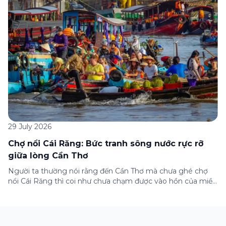
những lưu ý quan trọng trước khi […]
29 July 2026
Chợ nổi Cái Răng: Bức tranh sông nước rực rỡ
giữa lòng Cần Thơ
Người ta thường nói rằng đến Cần Thơ mà chưa ghé chợ
nổi Cái Răng thì coi như chưa chạm được vào hồn của miền
Tây. Từng đoàn ghe xuồng chở đầy trái cây rực rỡ, tiếng
máy nổ lách tách hòa cùng tiếng rao mời vang vọng trong
sương sớm, và cả những cây […]