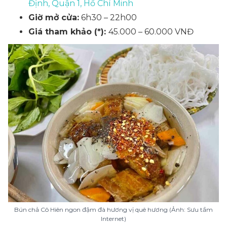
Định, Quận 1, Hồ Chí Minh
Giờ mở cửa:
6h30 – 22h00
Giá tham khảo (*):
45.000 – 60.000 VNĐ
Bún chả Cô Hiên ngon đậm đà hương vị quê hương (Ảnh: Sưu tầm
Internet)