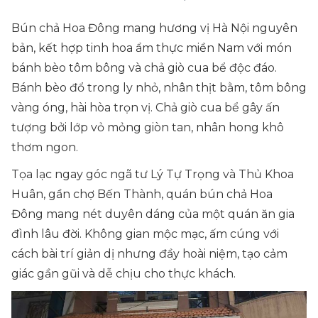
Bún chả Hoa Đông mang hương vị Hà Nội nguyên
bản, kết hợp tinh hoa ẩm thực miền Nam với món
bánh bèo tôm bông và chả giò cua bể độc đáo.
Bánh bèo đổ trong ly nhỏ, nhân thịt bằm, tôm bông
vàng óng, hài hòa trọn vị. Chả giò cua bể gây ấn
tượng bởi lớp vỏ mỏng giòn tan, nhân hong khô
thơm ngon.
Tọa lạc ngay góc ngã tư Lý Tự Trọng và Thủ Khoa
Huân, gần chợ Bến Thành, quán bún chả Hoa
Đông mang nét duyên dáng của một quán ăn gia
đình lâu đời. Không gian mộc mạc, ấm cúng với
cách bài trí giản dị nhưng đầy hoài niệm, tạo cảm
giác gần gũi và dễ chịu cho thực khách.