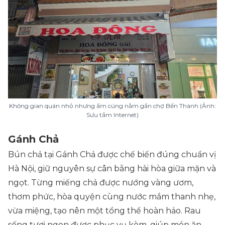
Không gian quán nhỏ nhưng ấm cúng nằm gần chợ Bến Thành (Ảnh:
Sưu tầm Internet)
Gánh Chả
Bún chả tại Gánh Chả được chế biến đúng chuẩn vị
Hà Nội, giữ nguyên sự cân bằng hài hòa giữa mặn và
ngọt. Từng miếng chả được nướng vàng ươm,
thơm phức, hòa quyện cùng nước mắm thanh nhẹ,
vừa miệng, tạo nên một tổng thể hoàn hảo. Rau
sống tươi ngon được phục vụ kèm, giúp món ăn