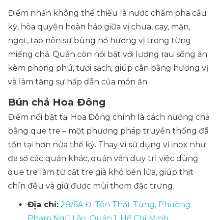
Điểm nhấn không thể thiếu là nước chấm pha cầu
kỳ, hòa quyện hoàn hảo giữa vị chua, cay, mặn,
ngọt, tạo nên sự bùng nổ hương vị trong từng
miếng chả. Quán còn nổi bật với lượng rau sống ăn
kèm phong phú, tươi sạch, giúp cân bằng hương vị
và làm tăng sự hấp dẫn của món ăn.
Bún chả Hoa Đông
Điểm nổi bật tại Hoa Đông chính là cách nướng chả
bằng que tre – một phương pháp truyền thống đã
tồn tại hơn nửa thế kỷ. Thay vì sử dụng vỉ inox như
đa số các quán khác, quán vẫn duy trì việc dùng
que tre làm từ cật tre già khó bén lửa, giúp thịt
chín đều và giữ được mùi thơm đặc trưng.
Địa chỉ:
28/6A Đ. Tôn Thất Tùng, Phường
Phạm Ngũ Lão, Quận 1, Hồ Chí Minh