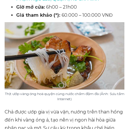
Giờ mở cửa:
6h00 – 21h00
Giá tham khảo (*):
60.000 – 100.000 VNĐ
Thịt ướp vàng óng hoà quyện cùng nước chấm đậm đà (Ảnh: Sưu tầm
Internet)
Chả được ướp gia vị vừa vặn, nướng trên than hồng
đến khi vàng óng ả, tạo nên vị ngon hài hòa giữa
phần nạc và mỡ. Sự cầu kỳ trong khâu chế biến