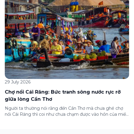
gia) gói bảo hiểm này ngay trên ứng dụng Green SM, cùng
những lưu ý quan trọng trước khi […]
29 July 2026
Chợ nổi Cái Răng: Bức tranh sông nước rực rỡ
giữa lòng Cần Thơ
Người ta thường nói rằng đến Cần Thơ mà chưa ghé chợ
nổi Cái Răng thì coi như chưa chạm được vào hồn của miền
Tây. Từng đoàn ghe xuồng chở đầy trái cây rực rỡ, tiếng
máy nổ lách tách hòa cùng tiếng rao mời vang vọng trong
sương sớm, và cả những cây […]