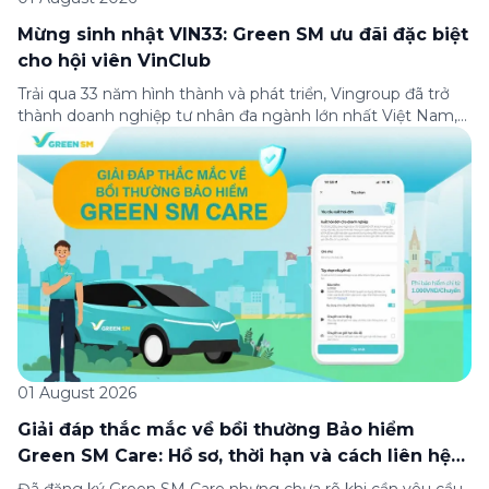
Mừng sinh nhật VIN33: Green SM ưu đãi đặc biệt
cho hội viên VinClub
Trải qua 33 năm hình thành và phát triển, Vingroup đã trở
thành doanh nghiệp tư nhân đa ngành lớn nhất Việt Nam,
lọt Top 30 doanh nghiệp lớn nhất Đông Nam Á theo bảng
xếp hạng của Tạp chí Fortune (Mỹ). Nhân kỷ niệm 33 năm
thành lập (8/8/1993 đến 8/8/2026), Green SM trân […]
01 August 2026
Giải đáp thắc mắc về bồi thường Bảo hiểm
Green SM Care: Hồ sơ, thời hạn và cách liên hệ
hỗ trợ
Đã đăng ký Green SM Care nhưng chưa rõ khi cần yêu cầu