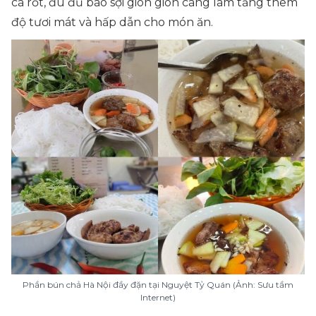
cà rốt, đu đủ bào sợi giòn giòn càng làm tăng thêm
độ tươi mát và hấp dẫn cho món ăn.
Phần bún chả Hà Nội đầy đặn tại Nguyệt Tỷ Quán (Ảnh: Sưu tầm
Internet)