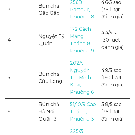
256B
4,6/5 sao
Bún chả
3
Pasteur,
(39 lượt
Gắp Gắp
Phường 8
đánh giá)
172 Cách
4,4/5 sao
Nguyệt Tỷ
Mạng
4
(30 lượt
Quán
Tháng 8,
đánh giá)
Phường 9
202A
Nguyễn
4,9/5 sao
Bún chả
5
Thị Minh
(160 lượt
Cửu Long
Khai,
đánh giá)
Phường 6
Bún chả
51/10/9 Cao
3,8/5 sao
6
Hà Nội
Thắng,
(39 lượt
Quận 3
Phường 3
đánh giá)
225/3