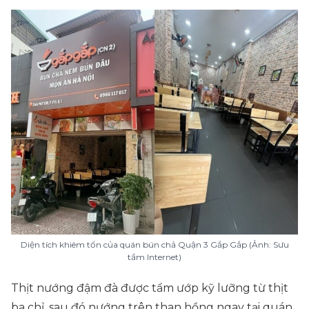
Diện tích khiêm tốn của quán bún chả Quận 3 Gắp Gắp (Ảnh: Sưu
tầm Internet)
Thịt nướng đậm đà được tẩm ướp kỹ lưỡng từ thịt
ba chỉ, sau đó nướng trên than hồng ngay tại quán.