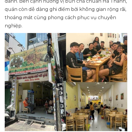
danh. Bên cạnh hương vị bún chả chuẩn Hà Thành,
quán còn dễ dàng ghi điểm bởi không gian rộng rãi,
thoáng mát cùng phong cách phục vụ chuyên
nghiệp.