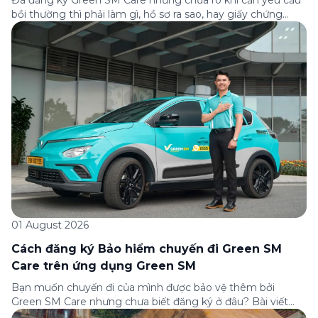
bồi thường thì phải làm gì, hồ sơ ra sao, hay giấy chứng
nhận bảo hiểm tìm ở đâu? Bài viết này tổng hợp đầy đủ các
câu hỏi thường gặp nhất về quy trình bồi thường và hỗ trợ
của Green […]
01 August 2026
Cách đăng ký Bảo hiểm chuyến đi Green SM
Care trên ứng dụng Green SM
Bạn muốn chuyến đi của mình được bảo vệ thêm bởi
Green SM Care nhưng chưa biết đăng ký ở đâu? Bài viết
dưới đây sẽ hướng dẫn chi tiết cách tham gia (và hủy tham