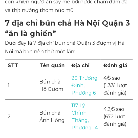
còn khiến người ăn say mê bởi nước chấm đậm đà
và thịt nướng thơm nức mũi.
7 địa chỉ bún chả Hà Nội Quận 3
“ăn là ghiền”
Dưới đây là 7 địa chỉ bún chả Quận 3 đượm vị Hà
Nội mà bạn nên thử một lần:
STT
Tên quán
Địa chỉ
Đánh giá
29 Trương
4/5 sao
Bún chả
1
Định,
(1.331 lượt
Hồ Gươm
Phường 6
đánh giá)
117 Lý
4,2/5 sao
Bún chả
Chính
2
(672 lượt
Ánh Hồng
Thắng,
đánh giá)
Phường 14