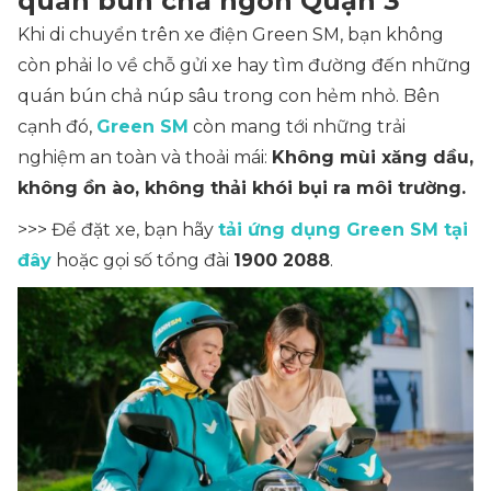
quán bún chả ngon Quận 3
Khi di chuyển trên xe điện Green SM, bạn không
còn phải lo về chỗ gửi xe hay tìm đường đến những
quán bún chả núp sâu trong con hẻm nhỏ. Bên
cạnh đó,
Green SM
còn mang tới những trải
nghiệm an toàn và thoải mái:
Không mùi xăng dầu,
không ồn ào, không thải khói bụi ra môi trường.
>>> Để đặt xe, bạn hãy
tải ứng dụng Green SM tại
đây
hoặc gọi số tổng đài
1900 2088
.