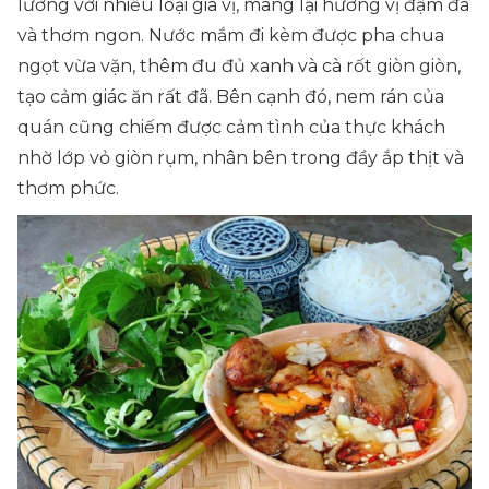
lưỡng với nhiều loại gia vị, mang lại hương vị đậm đà
và thơm ngon. Nước mắm đi kèm được pha chua
ngọt vừa vặn, thêm đu đủ xanh và cà rốt giòn giòn,
tạo cảm giác ăn rất đã. Bên cạnh đó, nem rán của
quán cũng chiếm được cảm tình của thực khách
nhờ lớp vỏ giòn rụm, nhân bên trong đầy ắp thịt và
thơm phức.