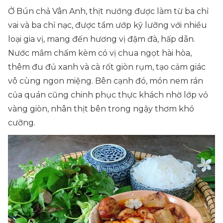
Ở Bún chả Vân Anh, thịt nướng được làm từ ba chỉ
vai và ba chỉ nạc, được tẩm ướp kỹ lưỡng với nhiều
loại gia vị, mang đến hương vị đậm đà, hấp dẫn.
Nước mắm chấm kèm có vị chua ngọt hài hòa,
thêm đu đủ xanh và cà rốt giòn rụm, tạo cảm giác
vô cùng ngon miệng. Bên cạnh đó, món nem rán
của quán cũng chinh phục thực khách nhờ lớp vỏ
vàng giòn, nhân thịt bên trong ngậy thơm khó
cưỡng.