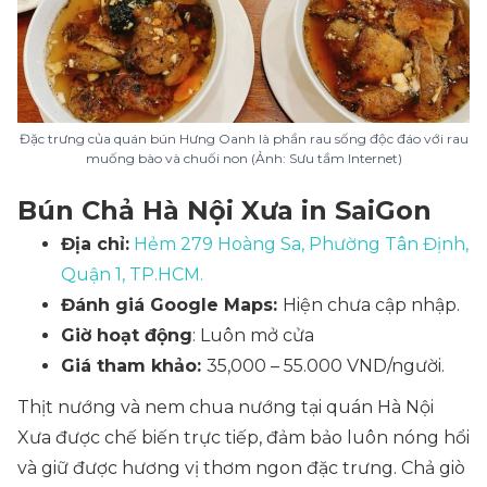
Đặc trưng của quán bún Hưng Oanh là phần rau sống độc đáo với rau
muống bào và chuối non (Ảnh: Sưu tầm Internet)
Bún Chả Hà Nội Xưa in SaiGon
Địa chỉ:
Hẻm 279 Hoàng Sa, Phường Tân Định,
Quận 1, TP.HCM.
Đánh giá Google Maps:
Hiện chưa cập nhập.
Giờ hoạt động
: Luôn mở cửa
Giá tham khảo:
35,000 – 55.000 VND/người.
Thịt nướng và nem chua nướng tại quán Hà Nội
Xưa được chế biến trực tiếp, đảm bảo luôn nóng hổi
và giữ được hương vị thơm ngon đặc trưng. Chả giò