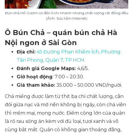
Bún chả Hồ Gươm có đến 5 chi nhánh nhưng chất lượng rất đồng đều
(Ảnh: Sưu tầm Internet)
Ô Bún Chả – quán bún chả Hà
Nội ngon ở Sài Gòn
Địa chỉ:
45 Đường Phan Khiêm Ích, Phường
Tân Phong, Quận 7, TP.HCM
.
Đánh giá Google Maps:
4,6/5.
Giờ hoạt động
: 7:00 – 20:30.
Giá tham khảo:
35.000 – 50.000 VND/người.
Chả miếng được làm từ thịt ba chỉ chất lượng, cân
đối giữa nạc và mỡ nên không bị ngấy, còn chả viên
thì mềm mại, mọng nước. Điểm cộng lớn của quán
là rổ rau sống ăn kèm với đủ loại, tươi xanh và vô
cùng bắt mắt. Quán có không gian thoáng đãng,