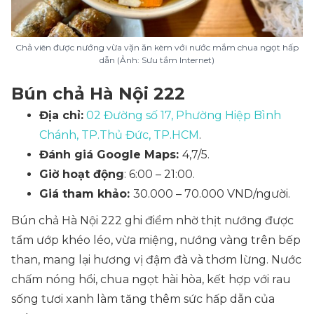
Chả viên được nướng vừa vặn ăn kèm với nước mắm chua ngọt hấp
dẫn (Ảnh: Sưu tầm Internet)
Bún chả Hà Nội 222
Địa chỉ:
02 Đường số 17, Phường Hiệp Bình
Chánh, TP.Thủ Đức, TP.HCM
.
Đánh giá Google Maps:
4,7/5.
Giờ hoạt động
: 6:00 – 21:00.
Giá tham khảo:
30.000 – 70.000 VND/người.
Bún chả Hà Nội 222 ghi điểm nhờ thịt nướng được
tẩm ướp khéo léo, vừa miệng, nướng vàng trên bếp
than, mang lại hương vị đậm đà và thơm lừng. Nước
chấm nóng hổi, chua ngọt hài hòa, kết hợp với rau
sống tươi xanh làm tăng thêm sức hấp dẫn của