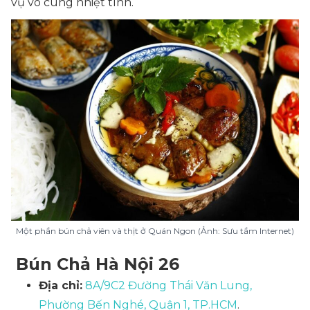
vụ vô cùng nhiệt tình.
Một phần bún chả viên và thịt ở Quán Ngon (Ảnh: Sưu tầm Internet)
Bún Chả Hà Nội 26
Địa chỉ:
8A/9C2 Đường Thái Văn Lung,
Phường Bến Nghé, Quận 1, TP.HCM
.