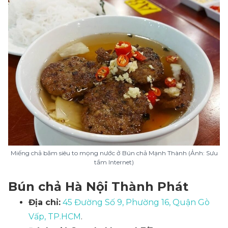
Miếng chả băm siêu to mọng nước ở Bún chả Mạnh Thành (Ảnh: Sưu
tầm Internet)
Bún chả Hà Nội Thành Phát
Địa chỉ:
45 Đường Số 9, Phường 16, Quận Gò
Vấp, TP.HCM
.