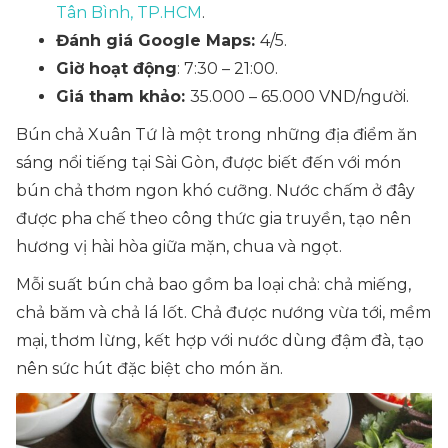
Tân Bình, TP.HCM
.
Đánh giá Google Maps:
4/5.
Giờ hoạt động
: 7:30 – 21:00.
Giá tham khảo:
35.000 – 65.000 VND/người.
Bún chả Xuân Tứ là một trong những địa điểm ăn
sáng nổi tiếng tại Sài Gòn, được biết đến với món
bún chả thơm ngon khó cưỡng. Nước chấm ở đây
được pha chế theo công thức gia truyền, tạo nên
hương vị hài hòa giữa mặn, chua và ngọt.
Mỗi suất bún chả bao gồm ba loại chả: chả miếng,
chả băm và chả lá lốt. Chả được nướng vừa tới, mềm
mại, thơm lừng, kết hợp với nước dùng đậm đà, tạo
nên sức hút đặc biệt cho món ăn.