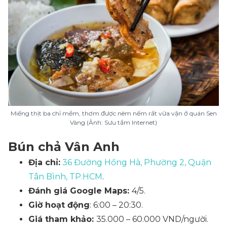
Miếng thịt ba chỉ mềm, thơm được nêm nếm rất vừa vặn ở quán Sen
Vàng (Ảnh: Sưu tầm Internet)
Bún chả Vân Anh
Địa chỉ:
36 Đường Hồng Hà, Phường 2, Quận
Tân Bình, TP.HCM
.
Đánh giá Google Maps:
4/5.
Giờ hoạt động
: 6:00 – 20:30.
Giá tham khảo:
35.000 – 60.000 VND/người.