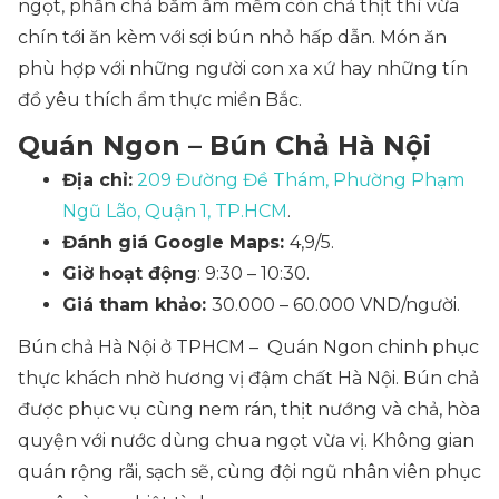
ngọt, phần chả băm ẩm mềm còn chả thịt thì vừa
chín tới ăn kèm với sợi bún nhỏ hấp dẫn. Món ăn
phù hợp với những người con xa xứ hay những tín
đồ yêu thích ẩm thực miền Bắc.
Quán Ngon – Bún Chả Hà Nội
Địa chỉ:
209 Đường Đề Thám, Phường Phạm
Ngũ Lão, Quận 1, TP.HCM
.
Đánh giá Google Maps:
4,9/5.
Giờ hoạt động
: 9:30 – 10:30.
Giá tham khảo:
30.000 – 60.000 VND/người.
Bún chả Hà Nội ở TPHCM – Quán Ngon chinh phục
thực khách nhờ hương vị đậm chất Hà Nội. Bún chả
được phục vụ cùng nem rán, thịt nướng và chả, hòa
quyện với nước dùng chua ngọt vừa vị. Không gian
quán rộng rãi, sạch sẽ, cùng đội ngũ nhân viên phục