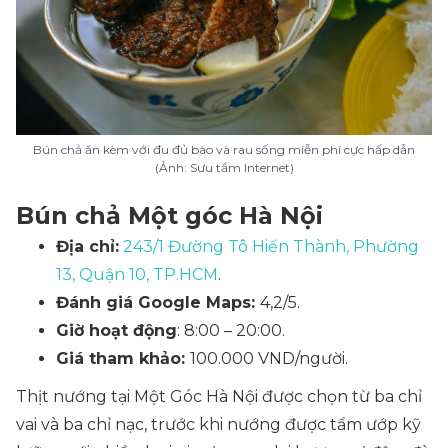
Bún chả ăn kèm với đu đủ bào và rau sống miễn phí cực hấp dẫn
(Ảnh: Sưu tầm Internet)
Bún chả Một góc Hà Nội
Địa chỉ:
243/1 Đường Tô Hiến Thành, Phường
13, Quận 10, TP.HCM
.
Đánh giá Google Maps:
4,2/5.
Giờ hoạt động
: 8:00 – 20:00.
Giá tham khảo:
100.000 VND/người.
Thịt nướng tại Một Góc Hà Nội được chọn từ ba chỉ
vai và ba chỉ nạc, trước khi nướng được tẩm ướp kỹ