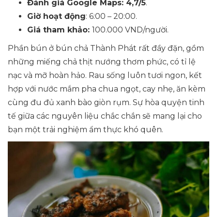
Đánh giá Google Maps: 4,7/5
.
Giờ hoạt động
: 6:00 – 20:00.
Giá tham khảo:
100.000 VND/người.
Phần bún ở bún chả Thành Phát rất đầy đặn, gồm
những miếng chả thịt nướng thơm phức, có tỉ lệ
nạc và mỡ hoàn hảo. Rau sống luôn tươi ngon, kết
hợp với nước mắm pha chua ngọt, cay nhẹ, ăn kèm
cùng đu đủ xanh bào giòn rụm. Sự hòa quyện tinh
tế giữa các nguyên liệu chắc chắn sẽ mang lại cho
bạn một trải nghiệm ẩm thực khó quên.