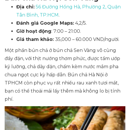
Địa chỉ:
56 Đường Hồng Hà, Phường 2, Quận
Tân Bình, TP.HCM
.
Đánh giá Google Maps:
4,2/5.
Giờ hoạt động
: 7:00 – 21:00.
Giá tham khảo:
35,000 – 60.000 VND/người.
Một phần bún chả ở bún chả Sen Vàng vô cùng
đầy đặn, với thịt nướng thơm phức, được tẩm ướp
kỹ lưỡng, chả dày dặn, chấm kèm nước mắm pha
chua ngọt cực kỳ hấp dẫn. Bún chả Hà Nội ở
TPHCM còn phục vụ rất nhiều rau xanh tươi mát,
bạn có thể thoải mái lấy thêm mà không lo bị tính
phí.