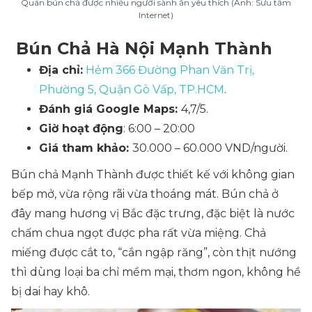
Quán bún chả được nhiều người sành ăn yêu thích (Ảnh: Sưu tầm
Internet)
Bún Chả Hà Nội Mạnh Thành
Địa chỉ:
Hẻm 366 Đường Phan Văn Trị,
Phường 5, Quận Gò Vấp, TP.HCM
.
Đánh giá Google Maps:
4,7/5.
Giờ hoạt động
: 6:00 – 20:00
Giá tham khảo:
30.000 – 60.000 VND/người.
Bún chả Mạnh Thành được thiết kế với không gian
bếp mở, vừa rộng rãi vừa thoáng mát. Bún chả ở
đây mang hương vị Bắc đặc trưng, đặc biệt là nước
chấm chua ngọt được pha rất vừa miệng. Chả
miếng được cắt to, “cắn ngập răng”, còn thịt nướng
thì dùng loại ba chỉ mềm mại, thơm ngon, không hề
bị dai hay khô.