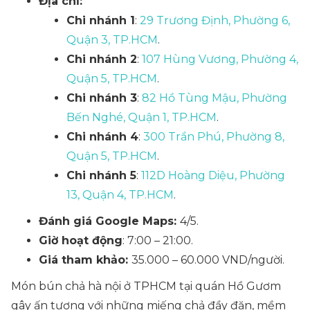
Địa chỉ:
Chi nhánh 1
:
29 Trương Định, Phường 6,
Quận 3, TP.HCM
.
Chi nhánh 2
:
107 Hùng Vương, Phường 4,
Quận 5, TP.HCM
.
Chi nhánh 3
:
82 Hồ Tùng Mậu, Phường
Bến Nghé, Quận 1, TP.HCM
.
Chi nhánh 4
:
300 Trần Phú, Phường 8,
Quận 5, TP.HCM
.
Chi nhánh 5
:
112D Hoàng Diệu, Phường
13, Quận 4, TP.HCM
.
Đánh giá Google Maps:
4/5.
Giờ hoạt động
: 7:00 – 21:00.
Giá tham khảo:
35.000 – 60.000 VND/người.
Món bún chả hà nội ở TPHCM tại quán Hồ Gươm
gây ấn tượng với những miếng chả đầy đặn, mềm