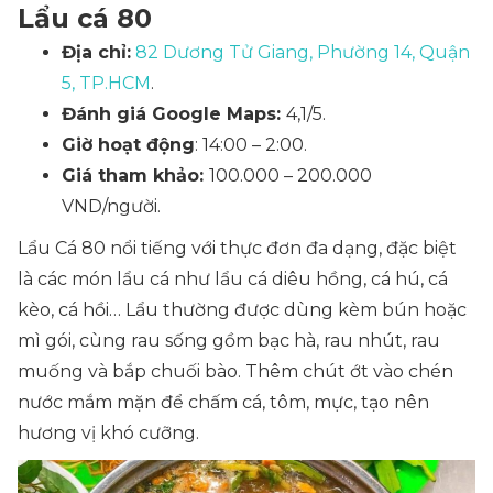
Lẩu cá 80
Địa chỉ:
82 Dương Tử Giang, Phường 14, Quận
5, TP.HCM
.
Đánh giá Google Maps:
4,1/5.
Giờ hoạt động
: 14:00 – 2:00.
Giá tham khảo:
100.000 – 200.000
VND/người.
Lẩu Cá 80 nổi tiếng với thực đơn đa dạng, đặc biệt
là các món lẩu cá như lẩu cá diêu hồng, cá hú, cá
kèo, cá hồi… Lẩu thường được dùng kèm bún hoặc
mì gói, cùng rau sống gồm bạc hà, rau nhút, rau
muống và bắp chuối bào. Thêm chút ớt vào chén
nước mắm mặn để chấm cá, tôm, mực, tạo nên
hương vị khó cưỡng.