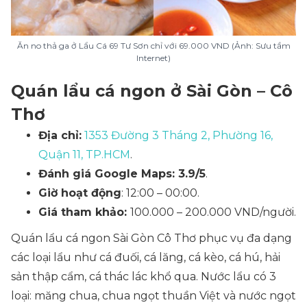
Ăn no thả ga ở Lẩu Cá 69 Tư Sơn chỉ với 69.000 VND (Ảnh: Sưu tầm
Internet)
Quán lẩu cá ngon ở Sài Gòn – Cô
Thơ
Địa chỉ:
1353 Đường 3 Tháng 2, Phường 16,
Quận 11, TP.HCM
.
Đánh giá Google Maps: 3.9/5
.
Giờ hoạt động
: 12:00 – 00:00.
Giá tham khảo:
100.000 – 200.000 VND/người.
Quán lẩu cá ngon Sài Gòn Cô Thơ phục vụ đa dạng
các loại lẩu như cá đuối, cá lăng, cá kèo, cá hú, hải
sản thập cẩm, cá thác lác khổ qua. Nước lẩu có 3
loại: măng chua, chua ngọt thuần Việt và nước ngọt