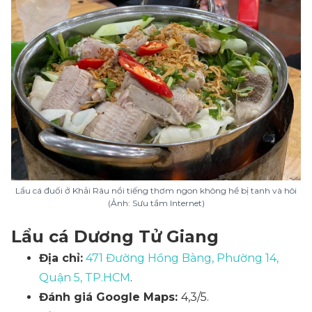
Lẩu cá đuối ở Khải Râu nổi tiếng thơm ngon không hề bị tanh và hôi
(Ảnh: Sưu tầm Internet)
Lẩu cá Dương Tử Giang
Địa chỉ:
471 Đường Hồng Bàng, Phường 14,
Quận 5, TP.HCM
.
Đánh giá Google Maps:
4,3/5.