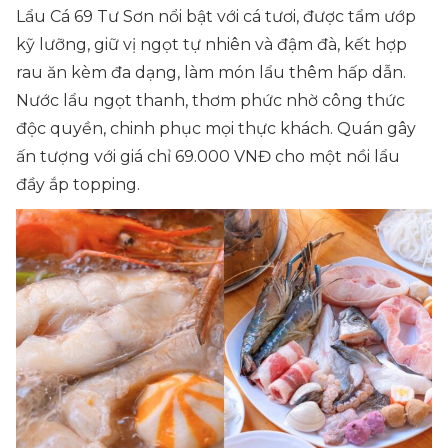
Lẩu Cá 69 Tư Sơn nổi bật với cá tươi, được tẩm ướp
kỹ lưỡng, giữ vị ngọt tự nhiên và đậm đà, kết hợp
rau ăn kèm đa dạng, làm món lẩu thêm hấp dẫn.
Nước lẩu ngọt thanh, thơm phức nhờ công thức
độc quyền, chinh phục mọi thực khách. Quán gây
ấn tượng với giá chỉ 69.000 VNĐ cho một nồi lẩu
đầy ắp topping.