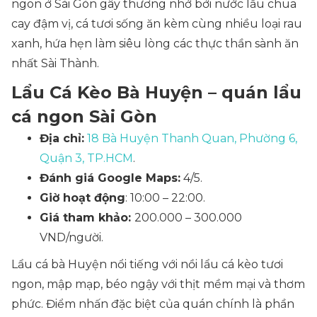
ngon ở Sài Gòn gây thương nhớ bởi nước lẩu chua
cay đậm vị, cá tươi sống ăn kèm cùng nhiều loại rau
xanh, hứa hẹn làm siêu lòng các thực thần sành ăn
nhất Sài Thành.
Lẩu Cá Kèo Bà Huyện – quán lẩu
cá ngon Sài Gòn
Địa chỉ:
18 Bà Huyện Thanh Quan, Phường 6,
Quận 3, TP.HCM
.
Đánh giá Google Maps:
4/5.
Giờ hoạt động
: 10:00 – 22:00.
Giá tham khảo:
200.000 – 300.000
VND/người.
Lẩu cá bà Huyện nổi tiếng với nồi lẩu cá kèo tươi
ngon, mập mạp, béo ngậy với thịt mềm mại và thơm
phức. Điểm nhấn đặc biệt của quán chính là phần