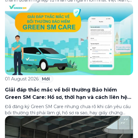
lọt Top 30 doanh nghiệp lớn nhất Đông Nam Á theo bảng
xếp hạng của Tạp chí Fortune (Mỹ). Nhân kỷ niệm 33 năm
thành lập (8/8/1993 đến 8/8/2026), Green SM trân […]
01 August 2026
Mới
Giải đáp thắc mắc về bồi thường Bảo hiểm
Green SM Care: Hồ sơ, thời hạn và cách liên hệ
hỗ trợ
Đã đăng ký Green SM Care nhưng chưa rõ khi cần yêu cầu
bồi thường thì phải làm gì, hồ sơ ra sao, hay giấy chứng
nhận bảo hiểm tìm ở đâu? Bài viết này tổng hợp đầy đủ các
câu hỏi thường gặp nhất về quy trình bồi thường và hỗ trợ
của Green […]