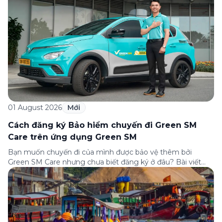
01 August 2026
Mới
Cách đăng ký Bảo hiểm chuyến đi Green SM
Care trên ứng dụng Green SM
Bạn muốn chuyến đi của mình được bảo vệ thêm bởi
Green SM Care nhưng chưa biết đăng ký ở đâu? Bài viết
dưới đây sẽ hướng dẫn chi tiết cách tham gia (và hủy tham
gia) gói bảo hiểm này ngay trên ứng dụng Green SM, cùng
những lưu ý quan trọng trước khi […]