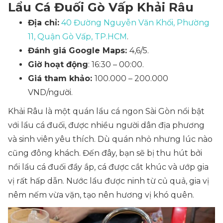
Lẩu Cá Đuối Gò Vấp Khải Râu
Địa chỉ:
40 Đường Nguyễn Văn Khối, Phường
11, Quận Gò Vấp, TP.HCM
.
Đánh giá Google Maps:
4,6/5.
Giờ hoạt động
: 16:30 – 00:00.
Giá tham khảo:
100.000 – 200.000
VND/người.
Khải Râu là một quán lẩu cá ngon Sài Gòn nổi bật
với lẩu cá đuối, được nhiều người dân địa phương
và sinh viên yêu thích. Dù quán nhỏ nhưng lúc nào
cũng đông khách. Đến đây, bạn sẽ bị thu hút bởi
nồi lẩu cá đuối đầy ắp, cá được cắt khúc và ướp gia
vị rất hấp dẫn. Nước lẩu được ninh từ củ quả, gia vị
nêm nếm vừa vặn, tạo nên hương vị khó quên.