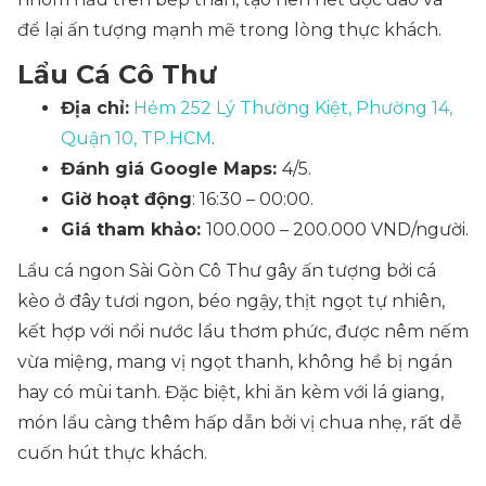
để lại ấn tượng mạnh mẽ trong lòng thực khách.
Lẩu Cá Cô Thư
Địa chỉ:
Hẻm 252 Lý Thường Kiệt, Phường 14,
Quận 10, TP.HCM
.
Đánh giá Google Maps:
4/5.
Giờ hoạt động
: 16:30 – 00:00.
Giá tham khảo:
100.000 – 200.000 VND/người.
Lẩu cá ngon Sài Gòn Cô Thư gây ấn tượng bởi cá
kèo ở đây tươi ngon, béo ngậy, thịt ngọt tự nhiên,
kết hợp với nồi nước lẩu thơm phức, được nêm nếm
vừa miệng, mang vị ngọt thanh, không hề bị ngán
hay có mùi tanh. Đặc biệt, khi ăn kèm với lá giang,
món lẩu càng thêm hấp dẫn bởi vị chua nhẹ, rất dễ
cuốn hút thực khách.