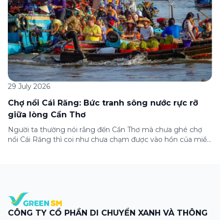
29 July 2026
Chợ nổi Cái Răng: Bức tranh sông nước rực rỡ
giữa lòng Cần Thơ
Người ta thường nói rằng đến Cần Thơ mà chưa ghé chợ
nổi Cái Răng thì coi như chưa chạm được vào hồn của miền
Tây. Từng đoàn ghe xuồng chở đầy trái cây rực rỡ, tiếng
máy nổ lách tách hòa cùng tiếng rao mời vang vọng trong
sương sớm, và cả những cây […]
CÔNG TY CỔ PHẦN DI CHUYỂN XANH VÀ THÔNG