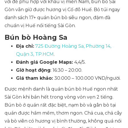
với để phù hợp với khẩu vị miền Nam, bún bò Sài
Gòn vẫn giữ được hương vị Cố đô Huế. Bỏ túi ngay
danh sách 17+ quán bún bò siêu ngon, đậm đà
chuẩn vị Huế nổi tiếng Sài Gòn.
Bún bò Hoàng Sa
Địa chỉ:
725 Đường Hoàng Sa, Phường 14,
Quận 3, TP.HCM
.
Đánh giá Google Maps:
4,4/5.
Giờ hoạt động
: 16:30 – 20:00.
Giá tham khảo:
30.000 –
100.000 VND/người.
Được mệnh danh là quán bún bò Huế ngon nhất
Sài Gòn khi bán hết trong vòng vỏn vẹn 2 tiếng.
Bún bò ở quán rất đặc biệt, nạm bò và gân bò tại
quán được hầm mềm, thơm ngon. Chả cua, chả cây
và bò viên có hương vị bình thường, không quá nổi