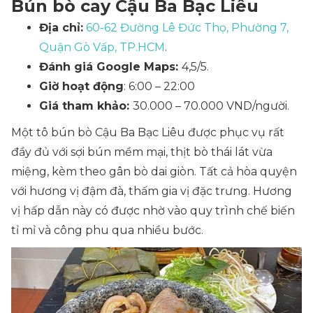
Bún bò cay Cậu Ba Bạc Liêu
Địa chỉ:
60-62 Đường Lê Đức Thọ, Phường 7,
Quận Gò Vấp, TP.HCM
.
Đánh giá Google Maps:
4,5/5.
Giờ hoạt động
: 6:00 – 22:00
Giá tham khảo:
30.000 – 70.000 VND/người.
Một tô bún bò Cậu Ba Bạc Liêu được phục vụ rất
đầy đủ với sợi bún mềm mại, thịt bò thái lát vừa
miệng, kèm theo gân bò dai giòn. Tất cả hòa quyện
với hương vị đậm đà, thấm gia vị đặc trưng. Hương
vị hấp dẫn này có được nhờ vào quy trình chế biến
tỉ mỉ và công phu qua nhiều bước.