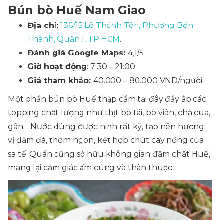
Bún bò Huế Nam Giao
Địa chỉ:
136/15 Lê Thánh Tôn, Phường Bến
Thành, Quận 1, TP.HCM
.
Đánh giá Google Maps:
4,1/5.
Giờ hoạt động
: 7:30 – 21:00.
Giá tham khảo:
40.000 – 80.000 VND/người.
Một phần bún bò Huế thập cẩm tại đây đầy ắp các
topping chất lượng như thịt bò tái, bò viên, chả cua,
gân… Nước dùng được ninh rất kỹ, tạo nên hương
vị đậm đà, thơm ngon, kết hợp chút cay nồng của
sa tế. Quán cũng sở hữu không gian đậm chất Huế,
mang lại cảm giác ấm cúng và thân thuộc.