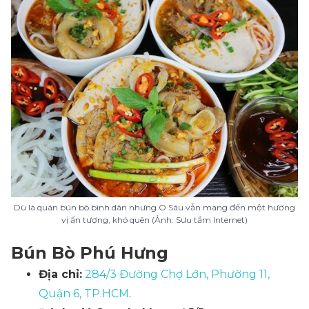
Dù là quán bún bò bình dân nhưng O Sáu vẫn mang đến một hương
vị ấn tượng, khó quên (Ảnh: Sưu tầm Internet)
Bún Bò Phú Hưng
Địa chỉ:
284/3 Đường Chợ Lớn, Phường 11,
Quận 6, TP.HCM
.