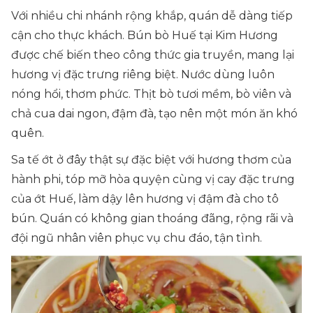
Với nhiều chi nhánh rộng khắp, quán dễ dàng tiếp
cận cho thực khách. Bún bò Huế tại Kim Hương
được chế biến theo công thức gia truyền, mang lại
hương vị đặc trưng riêng biệt. Nước dùng luôn
nóng hổi, thơm phức. Thịt bò tươi mềm, bò viên và
chả cua dai ngon, đậm đà, tạo nên một món ăn khó
quên.
Sa tế ớt ở đây thật sự đặc biệt với hương thơm của
hành phi, tóp mỡ hòa quyện cùng vị cay đặc trưng
của ớt Huế, làm dậy lên hương vị đậm đà cho tô
bún. Quán có không gian thoáng đãng, rộng rãi và
đội ngũ nhân viên phục vụ chu đáo, tận tình.