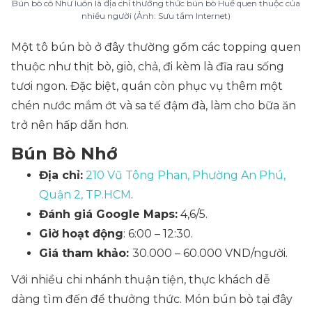
Bún bò cô Như luôn là địa chỉ thưởng thức bún bò Huế quen thuộc của
nhiều người (Ảnh: Sưu tầm Internet)
Một tô bún bò ở đây thường gồm các topping quen
thuộc như thịt bò, giò, chả, đi kèm là đĩa rau sống
tươi ngon. Đặc biệt, quán còn phục vụ thêm một
chén nước mắm ớt và sa tế đậm đà, làm cho bữa ăn
trở nên hấp dẫn hơn.
Bún Bò Nhớ
Địa chỉ:
210 Vũ Tông Phan, Phường An Phú,
Quận 2, TP.HCM
.
Đánh giá Google Maps:
4,6/5.
Giờ hoạt động
: 6:00 – 12:30.
Giá tham khảo:
30.000 – 60.000 VND/người.
Với nhiều chi nhánh thuận tiện, thực khách dễ
dàng tìm đến để thưởng thức. Món bún bò tại đây