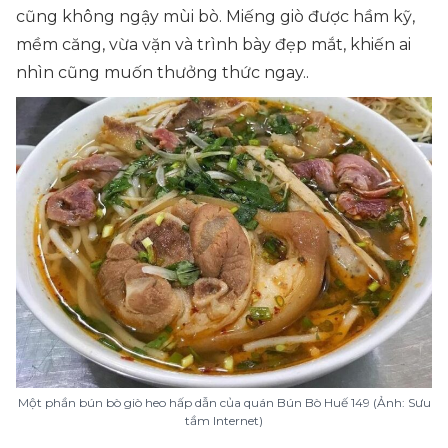
cũng không ngậy mùi bò. Miếng giò được hầm kỹ,
mềm căng, vừa vặn và trình bày đẹp mắt, khiến ai
nhìn cũng muốn thưởng thức ngay..
Một phần bún bò giò heo hấp dẫn của quán Bún Bò Huế 149 (Ảnh: Sưu
tầm Internet)