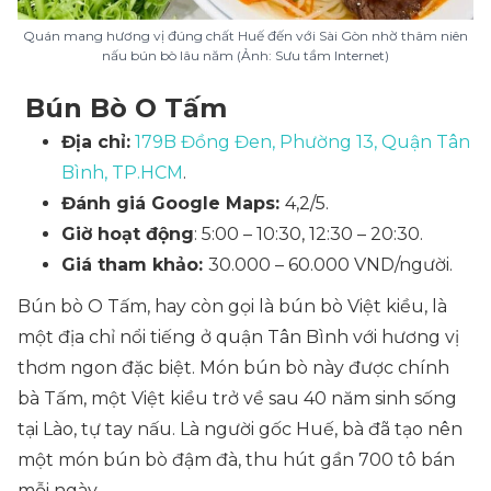
Quán mang hương vị đúng chất Huế đến với Sài Gòn nhờ thâm niên
nấu bún bò lâu năm (Ảnh: Sưu tầm Internet)
Bún Bò O Tấm
Địa chỉ:
179B Đồng Đen, Phường 13, Quận Tân
Bình, TP.HCM
.
Đánh giá Google Maps:
4,2/5.
Giờ hoạt động
: 5:00 – 10:30, 12:30 – 20:30.
Giá tham khảo:
30.000 – 60.000 VND/người.
Bún bò O Tấm, hay còn gọi là bún bò Việt kiều, là
một địa chỉ nổi tiếng ở quận Tân Bình với hương vị
thơm ngon đặc biệt. Món bún bò này được chính
bà Tấm, một Việt kiều trở về sau 40 năm sinh sống
tại Lào, tự tay nấu. Là người gốc Huế, bà đã tạo nên
một món bún bò đậm đà, thu hút gần 700 tô bán
mỗi ngày.