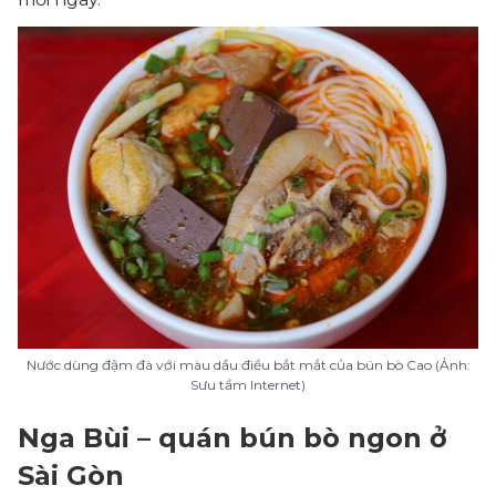
Nước dùng đậm đà với màu dầu điều bắt mắt của bún bò Cao (Ảnh:
Sưu tầm Internet)
Nga Bùi – quán bún bò ngon ở
Sài Gòn