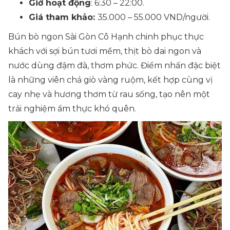
Giờ hoạt động
: 6:30 – 22:00.
Giá tham khảo:
35.000 – 55.000 VND/người.
Bún bò ngon Sài Gòn Cô Hạnh chinh phục thực
khách với sợi bún tươi mềm, thịt bò dai ngon và
nước dùng đậm đà, thơm phức. Điểm nhấn đặc biệt
là những viên chả giò vàng ruộm, kết hợp cùng vị
cay nhẹ và hương thơm từ rau sống, tạo nên một
trải nghiệm ẩm thực khó quên.