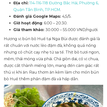
Địa chỉ:
114-116-118 Đường Bắc Hải, Phường 6,
Quận Tân Bình, TP.HCM
.
Đánh giá Google Maps:
4,5/5.
Giờ hoạt động
: 6:00 – 20:30.
Giá tham khảo:
30.000 – 55.000 VND/người.
Hương vị bún bò Huế tại Nga Bùi được đánh giá là
rất chuẩn với nước lèo đậm đà, không quá nồng
nhưng có chút cay nhẹ từ sa tế. Thịt bò tươi ngon,
mềm, thái mỏng vừa phải. Chả giòn dai, có vị chua,
được cắt thành miếng lớn, mang đến cảm giác rất
thú vị khi ăn. Rau thơm ăn kèm làm cho món bún
bò Huế thêm phần đậm đà và hấp dẫn.