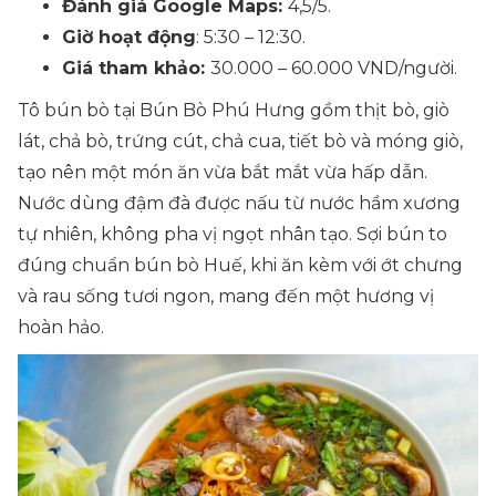
Đánh giá Google Maps:
4,5/5.
Giờ hoạt động
: 5:30 – 12:30.
Giá tham khảo:
30.000 – 60.000 VND/người.
Tô bún bò tại Bún Bò Phú Hưng gồm thịt bò, giò
lát, chả bò, trứng cút, chả cua, tiết bò và móng giò,
tạo nên một món ăn vừa bắt mắt vừa hấp dẫn.
Nước dùng đậm đà được nấu từ nước hầm xương
tự nhiên, không pha vị ngọt nhân tạo. Sợi bún to
đúng chuẩn bún bò Huế, khi ăn kèm với ớt chưng
và rau sống tươi ngon, mang đến một hương vị
hoàn hảo.