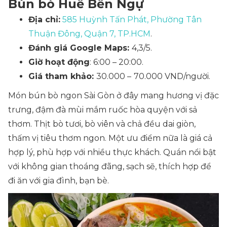
Bún bò Huế Bến Ngự
Địa chỉ:
585 Huỳnh Tấn Phát, Phường Tân
Thuận Đông, Quận 7, TP.HCM
.
Đánh giá Google Maps:
4,3/5.
Giờ hoạt động
: 6:00 – 20:00.
Giá tham khảo:
30.000 –
70.000 VND/người.
Món bún bò ngon Sài Gòn ở đây mang hương vị đặc
trưng, đậm đà mùi mắm ruốc hòa quyện với sả
thơm. Thịt bò tươi, bò viên và chả đều dai giòn,
thấm vị tiêu thơm ngon. Một ưu điểm nữa là giá cả
hợp lý, phù hợp với nhiều thực khách. Quán nổi bật
với không gian thoáng đãng, sạch sẽ, thích hợp để
đi ăn với gia đình, bạn bè.