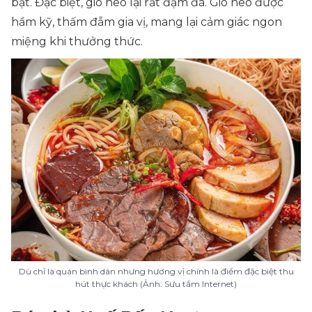
bật. Đặc biệt, giò heo lại rất đậm đà. Giò heo được
hầm kỹ, thấm đẫm gia vị, mang lại cảm giác ngon
miệng khi thưởng thức.
Dù chỉ là quán bình dân nhưng hương vị chính là điểm đặc biệt thu
hút thực khách (Ảnh: Sưu tầm Internet)