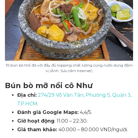
Tô bún bò thố đá với đầy đủ topping chất lượng cùng nước dùng đậm
vị (Ảnh: Sưu tầm Internet)
Bún bò mỡ nổi cô Như
Địa chỉ:
274/29 Võ Văn Tần, Phường 5, Quận 3,
TP.HCM
.
Đánh giá Google Maps:
4,4/5.
Giờ hoạt động
: 11:00 – 22:30.
Giá tham khảo:
40.000 – 80.000 VND/người.