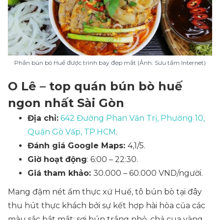
Phần bún bò Huế được trình bày đẹp mắt (Ảnh: Sưu tầm Internet)
O Lê – top quán bún bò huế
ngon nhất Sài Gòn
Địa chỉ:
642 Đường Phan Văn Trị, Phường 10,
Quận Gò Vấp, TP.HCM
.
Đánh giá Google Maps:
4,1/5.
Giờ hoạt động
: 6:00 – 22:30.
Giá tham khảo:
30.000 – 60.000 VND/người.
Mang đậm nét ẩm thực xứ Huế, tô bún bò tại đây
thu hút thực khách bởi sự kết hợp hài hòa của các
màu sắc bắt mắt: sợi bún trắng nhỏ, chả cua vàng