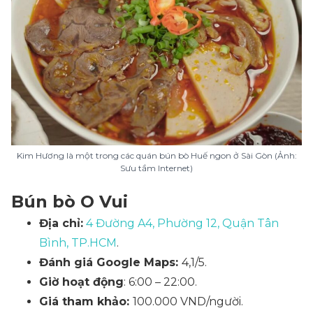
Kim Hương là một trong các quán bún bò Huế ngon ở Sài Gòn (Ảnh:
Sưu tầm Internet)
Bún bò O Vui
Địa chỉ:
4 Đường A4, Phường 12, Quận Tân
Bình, TP.HCM
.
Đánh giá Google Maps:
4,1/5.
Giờ hoạt động
: 6:00 – 22:00.
Giá tham khảo:
100.000 VND/người.