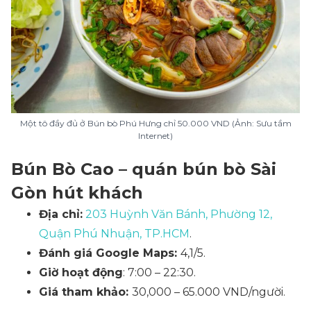
Một tô đầy đủ ở Bún bò Phú Hưng chỉ 50.000 VND (Ảnh: Sưu tầm
Internet)
Bún Bò Cao – quán bún bò Sài
Gòn hút khách
Địa chỉ:
203 Huỳnh Văn Bánh, Phường 12,
Quận Phú Nhuận, TP.HCM
.
Đánh giá Google Maps:
4,1/5.
Giờ hoạt động
: 7:00 – 22:30.
Giá tham khảo:
30,000 – 65.000 VND/người.