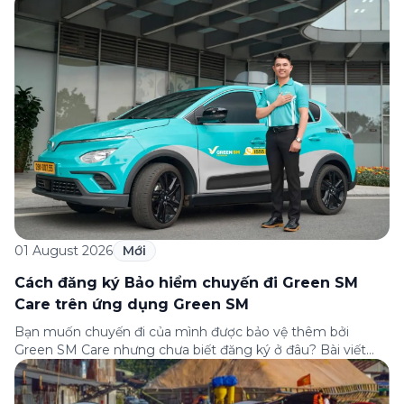
câu hỏi thường gặp nhất về quy trình bồi thường và hỗ trợ
của Green […]
01 August 2026
Mới
Cách đăng ký Bảo hiểm chuyến đi Green SM
Care trên ứng dụng Green SM
Bạn muốn chuyến đi của mình được bảo vệ thêm bởi
Green SM Care nhưng chưa biết đăng ký ở đâu? Bài viết
dưới đây sẽ hướng dẫn chi tiết cách tham gia (và hủy tham
gia) gói bảo hiểm này ngay trên ứng dụng Green SM, cùng