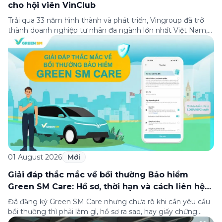
cho hội viên VinClub
Trải qua 33 năm hình thành và phát triển, Vingroup đã trở
thành doanh nghiệp tư nhân đa ngành lớn nhất Việt Nam,
lọt Top 30 doanh nghiệp lớn nhất Đông Nam Á theo bảng
xếp hạng của Tạp chí Fortune (Mỹ). Nhân kỷ niệm 33 năm
thành lập (8/8/1993 đến 8/8/2026), Green SM trân […]
01 August 2026
Mới
Giải đáp thắc mắc về bồi thường Bảo hiểm
Green SM Care: Hồ sơ, thời hạn và cách liên hệ
hỗ trợ
Đã đăng ký Green SM Care nhưng chưa rõ khi cần yêu cầu
bồi thường thì phải làm gì, hồ sơ ra sao, hay giấy chứng
nhận bảo hiểm tìm ở đâu? Bài viết này tổng hợp đầy đủ các