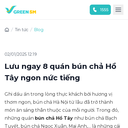
1555
Trải nghiệm ứng dụng ngay
Tin tức
Blog
02/01/2025 12:19
Lưu ngay 8 quán bún chả Hồ
Tây ngon nức tiếng
Ghi dấu ấn trong lòng thực khách bởi hương vị
thơm ngon,
bún chả Hà Nội từ lâu đã trở thành
món ăn sáng thân thuộc của mỗi người. Trong đó,
những quán
bún chả Hồ Tây
như bún chả Bạch
Tuyết, bún chả Ngọc Xuân, Mai Anh,… là những cái