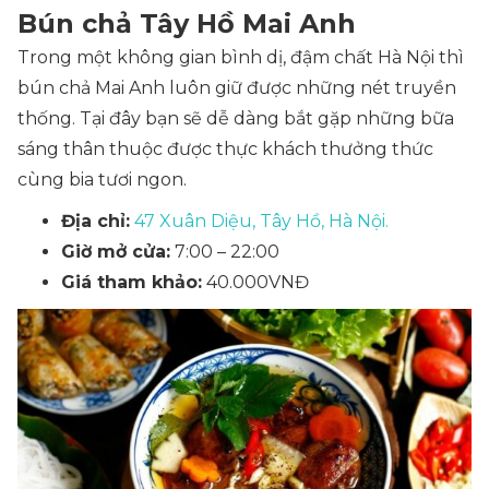
Bún chả Tây Hồ Mai Anh
Trong một không gian bình dị, đậm chất Hà Nội thì
bún chả Mai Anh luôn giữ được những nét truyền
thống. Tại đây bạn sẽ dễ dàng bắt gặp những bữa
sáng thân thuộc được thực khách thưởng thức
cùng bia tươi ngon.
Địa chỉ:
47 Xuân Diệu, Tây Hồ, Hà Nội.
Giờ mở cửa:
7:00 – 22:00
Giá tham khảo:
40.000VNĐ