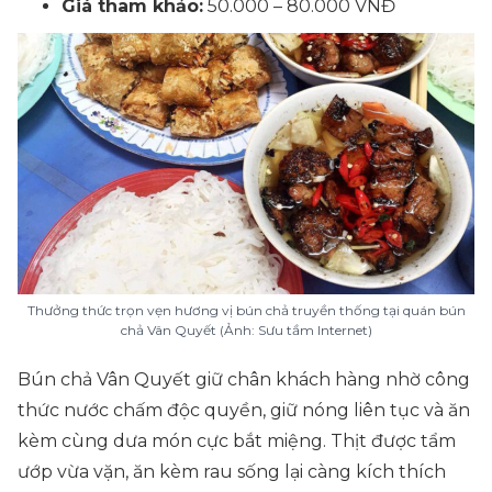
Giá tham khảo:
50.000 – 80.000 VNĐ
Thưởng thức trọn vẹn hương vị bún chả truyền thống tại quán bún
chả Vân Quyết (Ảnh: Sưu tầm Internet)
Bún chả Vân Quyết giữ chân khách hàng nhờ công
thức nước chấm độc quyền, giữ nóng liên tục và ăn
kèm cùng dưa món cực bắt miệng. Thịt được tẩm
ướp vừa vặn, ăn kèm rau sống lại càng kích thích