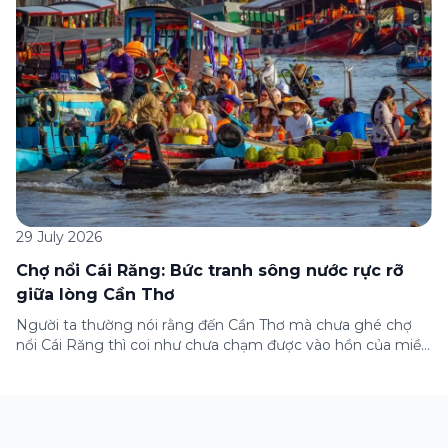
những lưu ý quan trọng trước khi […]
29 July 2026
Chợ nổi Cái Răng: Bức tranh sông nước rực rỡ
giữa lòng Cần Thơ
Người ta thường nói rằng đến Cần Thơ mà chưa ghé chợ
nổi Cái Răng thì coi như chưa chạm được vào hồn của miền
Tây. Từng đoàn ghe xuồng chở đầy trái cây rực rỡ, tiếng
máy nổ lách tách hòa cùng tiếng rao mời vang vọng trong
sương sớm, và cả những cây […]