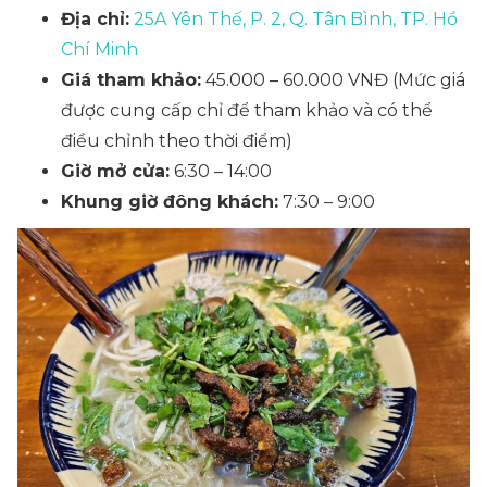
Địa chỉ:
25A Yên Thế, P. 2, Q. Tân Bình, TP. Hồ
Chí Minh
Giá tham khảo:
45.000 – 60.000 VNĐ
(Mức giá
được cung cấp chỉ để tham khảo và có thể
điều chỉnh theo thời điểm)
Giờ mở cửa:
6:30 – 14:00
Khung giờ đông khách:
7:30 – 9:00