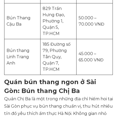
829 Trần
Hưng Đạo,
Bún Thang
50.000 –
Phường 1,
Cậu Ba
70.000 VNĐ
Quận 5,
TP.HCM
185 Đường số
Bún thang
79, Phường
45.000 –
Linh Trang
Tân Quy,
65.000 VNĐ
Anh
Quận 7,
TP.HCM
Quán bún thang ngon ở Sài
Gòn: Bún thang Chị Ba
Quán Chị Ba là một trong những địa chỉ hiếm hoi tại
Sài Gòn phục vụ bún thang chuẩn vị, thu hút nhiều
tín đồ yêu thích ẩm thực Hà Nội. Không gian nhỏ