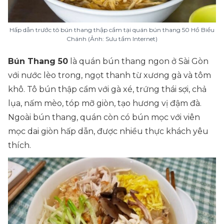
Hấp dẫn trước tô bún thang thập cẩm tại quán bún thang 50 Hồ Biểu
Chánh (Ảnh: Sưu tầm Internet)
Bún Thang 50
là quán bún thang ngon ở Sài Gòn
với nước lèo trong, ngọt thanh từ xương gà và tôm
khô. Tô bún thập cẩm với gà xé, trứng thái sợi, chả
lụa, nấm mèo, tóp mỡ giòn, tạo hương vị đậm đà.
Ngoài bún thang, quán còn có bún mọc với viên
mọc dai giòn hấp dẫn, được nhiều thực khách yêu
thích.