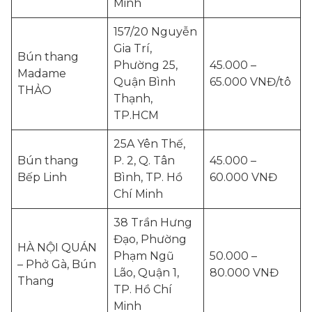
Minh
157/20 Nguyễn
Gia Trí,
Bún thang
Phường 25,
45.000 –
Madame
Quận Bình
65.000 VNĐ/tô
THẢO
Thạnh,
TP.HCM
25A Yên Thế,
Bún thang
P. 2, Q. Tân
45.000 –
Bếp Linh
Bình, TP. Hồ
60.000 VNĐ
Chí Minh
38 Trần Hưng
Đạo, Phường
HÀ NỘI QUÁN
Phạm Ngũ
50.000 –
– Phở Gà, Bún
Lão, Quận 1,
80.000 VNĐ
Thang
TP. Hồ Chí
Minh