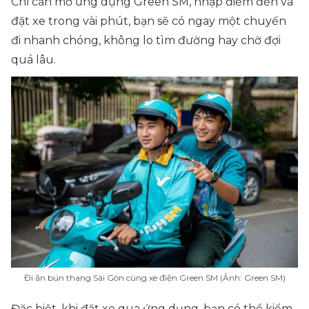
Chỉ cần mở ứng dụng Green SM, nhập điểm đến và
đặt xe trong vài phút, bạn sẽ có ngay một chuyến
đi nhanh chóng, không lo tìm đường hay chờ đợi
quá lâu.
Đi ăn bún thang Sài Gòn cùng xe điện Green SM (Ảnh: Green SM)
Đặc biệt, khi đặt xe qua ứng dụng, bạn có thể kiểm