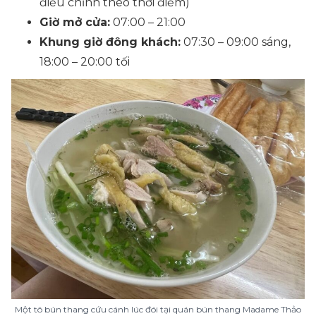
điều chỉnh theo thời điểm)
Giờ mở cửa:
07:00 – 21:00
Khung giờ đông khách:
07:30 – 09:00 sáng,
18:00 – 20:00 tối
Một tô bún thang cứu cánh lúc đói tại quán bún thang Madame Thảo