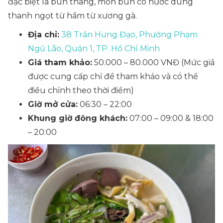
đặc biệt là bún thang, món bún có nước dùng
thanh ngọt từ hầm từ xương gà.
Địa chỉ:
38 Trần Hưng Đạo, Phường Phạm
Ngũ Lão, Quận 1, TP. Hồ Chí Minh
Giá tham khảo:
50.000 – 80.000 VNĐ
(Mức giá
được cung cấp chỉ để tham khảo và có thể
điều chỉnh theo thời điểm)
Giờ mở cửa:
06:30 – 22:00
Khung giờ đông khách:
07:00 – 09:00 & 18:00
– 20:00