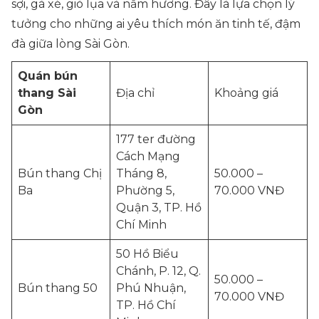
sợi, gà xé, giò lụa và nấm hương. Đây là lựa chọn lý
tưởng cho những ai yêu thích món ăn tinh tế, đậm
đà giữa lòng Sài Gòn.
Quán bún
thang Sài
Địa chỉ
Khoảng giá
Gòn
177 ter đường
Cách Mạng
Bún thang Chị
Tháng 8,
50.000 –
Ba
Phường 5,
70.000 VNĐ
Quận 3, TP. Hồ
Chí Minh
50 Hồ Biểu
Chánh, P. 12, Q.
50.000 –
Bún thang 50
Phú Nhuận,
70.000 VNĐ
TP. Hồ Chí