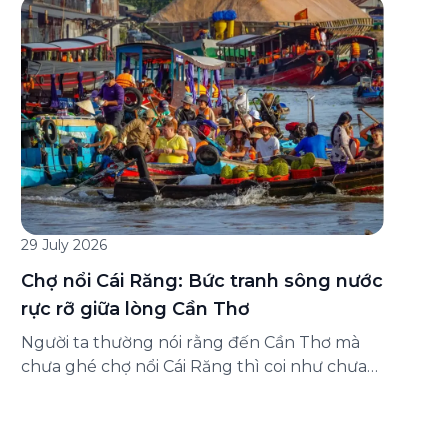
đăng ký ở đâu? Bài viết dưới đây sẽ hướng
dẫn chi tiết cách tham gia (và hủy tham gia)
gói bảo hiểm này ngay trên ứng dụng Green
SM, cùng những lưu ý quan trọng trước khi
[…]
29 July 2026
Chợ nổi Cái Răng: Bức tranh sông nước
rực rỡ giữa lòng Cần Thơ
Người ta thường nói rằng đến Cần Thơ mà
chưa ghé chợ nổi Cái Răng thì coi như chưa
chạm được vào hồn của miền Tây. Từng
đoàn ghe xuồng chở đầy trái cây rực rỡ, tiếng
máy nổ lách tách hòa cùng tiếng rao mời