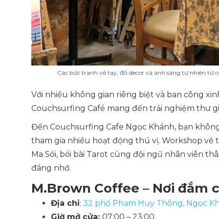
Các bức tranh vẽ tay, đồ decor và ánh sáng tự nhiên từ c
Với nhiều không gian riêng biệt và ban công xinh
Couchsurfing Café mang đến trải nghiệm thư giãn
Đến Couchsurfing Cafe Ngọc Khánh, bạn khôn
tham gia nhiều hoạt động thú vị. Workshop vẽ tr
Ma Sói, bói bài Tarot cùng đội ngũ nhân viên t
đáng nhớ.
M.Brown Coffee – Nơi đắm c
Địa chỉ
:
32 phố Phạm Huy Thông, Ngọc Khá
Giờ mở cửa:
07:00 – 23:00.