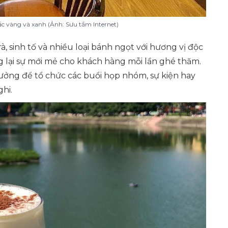
c vàng và xanh (Ảnh: Sưu tầm Internet)
, sinh tố và nhiều loại bánh ngọt với hương vị độc
 lại sự mới mẻ cho khách hàng mỗi lần ghé thăm.
ưởng để tổ chức các buổi họp nhóm, sự kiện hay
ghi.