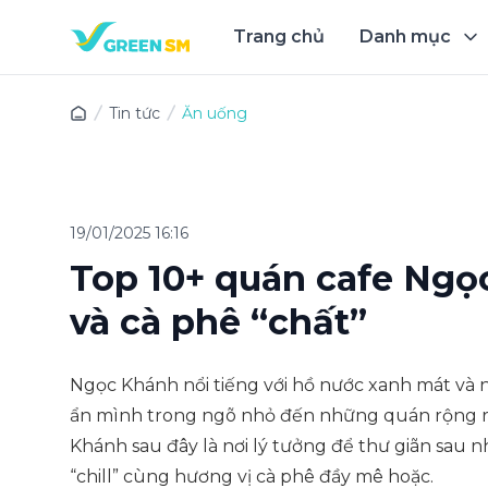
Trang chủ
Danh mục
Trải 
Tin tức
Ăn uống
19/01/2025 16:16
Top 10+ quán cafe Ngọc
và cà phê “chất”
Ngọc Khánh nổi tiếng với hồ nước xanh mát và 
ẩn mình trong ngõ nhỏ đến những quán rộng rã
Khánh sau đây là nơi lý tưởng để thư giãn sau n
“chill” cùng hương vị cà phê đầy mê hoặc.