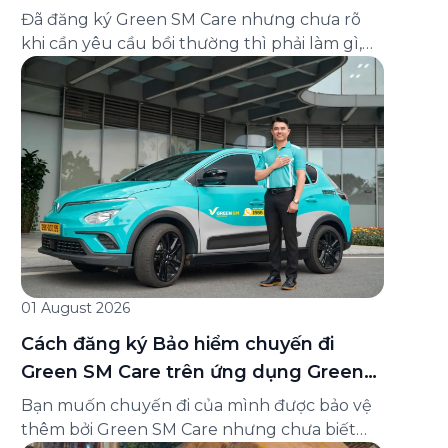
và cách liên hệ hỗ trợ
Đã đăng ký Green SM Care nhưng chưa rõ
khi cần yêu cầu bồi thường thì phải làm gì,
hồ sơ ra sao, hay giấy chứng nhận bảo hiểm
tìm ở đâu? Bài viết này tổng hợp đầy đủ các
câu hỏi thường gặp nhất về quy trình bồi
thường và hỗ trợ của Green […]
01 August 2026
Cách đăng ký Bảo hiểm chuyến đi
Green SM Care trên ứng dụng Green
SM
Bạn muốn chuyến đi của mình được bảo vệ
thêm bởi Green SM Care nhưng chưa biết