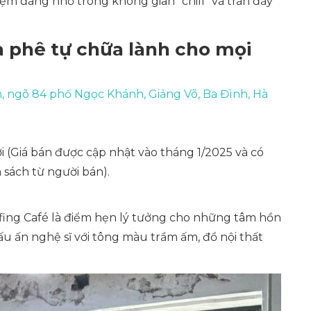
ệm đáng nhớ trong không gian “chill” và tràn đầy
à phê tự chữa lành cho mọi
in, ngõ 84 phố Ngọc Khánh, Giảng Võ, Ba Đình, Hà
ời
(Giá bán được cập nhật vào tháng 1/2025 và có
 sách từ người bán).
fing Café là điểm hẹn lý tưởng cho những tâm hồn
 ấn nghệ sĩ với tông màu trầm ấm, đồ nội thất