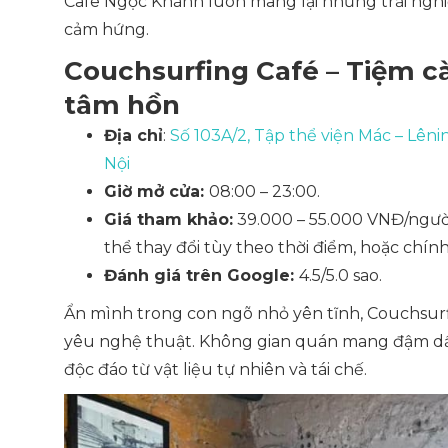
Cafe Ngọc Khánh luôn mang lại những trải nghi
cảm hứng.
Couchsurfing Café – Tiệm c
tâm hồn
Địa chỉ
:
Số 103A/2, Tập thể viện Mác – Lên
Nội
Giờ mở cửa:
08:00 – 23:00.
Giá tham khảo:
39.000 – 55.000 VNĐ/ngư
thể thay đổi tùy theo thời điểm, hoặc chính
Đánh giá trên Google:
4.5/5.0 sao.
Ẩn mình trong con ngõ nhỏ yên tĩnh, Couchsur
yêu nghệ thuật. Không gian quán mang đậm dấu
độc đáo từ vật liệu tự nhiên và tái chế.