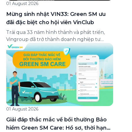
01 August 2026
Mừng sinh nhật VIN33: Green SM ưu
đãi đặc biệt cho hội viên VinClub
Trải qua 33 năm hình thành và phát triển,
Vingroup đã trở thành doanh nghiệp tư
nhân đa ngành lớn nhất Việt Nam, lọt Top 30
doanh nghiệp lớn nhất Đông Nam Á theo
bảng xếp hạng của Tạp chí Fortune (Mỹ).
Nhân kỷ niệm 33 năm thành lập (8/8/1993
đến 8/8/2026), Green SM trân […]
01 August 2026
Giải đáp thắc mắc về bồi thường Bảo
hiểm Green SM Care: Hồ sơ, thời hạn