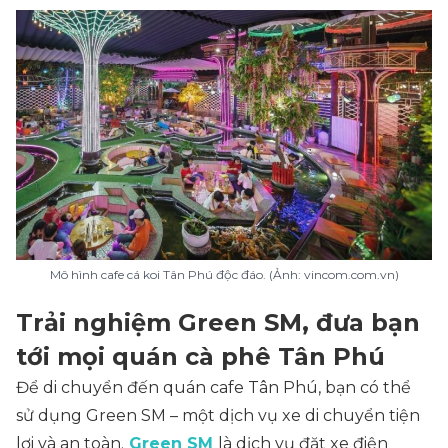
Mô hình cafe cá koi Tân Phú độc đáo. (Ảnh: vincom.com.vn)
Trải nghiệm Green SM, đưa bạn
tới mọi quán cà phê Tân Phú
Để di chuyển đến quán cafe Tân Phú, bạn có thể
sử dụng Green SM – một dịch vụ xe di chuyển tiện
lợi và an toàn.
Green SM
là dịch vụ đặt xe điện