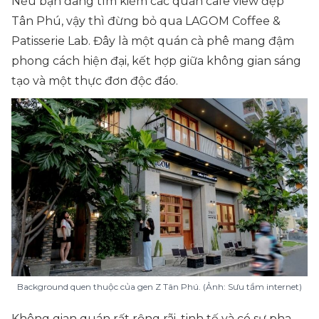
Nếu bạn đang tìm kiếm các
quán cafe view đẹp
Tân Phú
, vậy thì đừng bỏ qua LAGOM Coffee &
Patisserie Lab. Đây là một quán cà phê mang đậm
phong cách hiện đại, kết hợp giữa không gian sáng
tạo và một thực đơn độc đáo.
Background quen thuộc của gen Z Tân Phú. (Ảnh: Sưu tầm internet)
Không gian quán rất rộng rãi, tinh tế và có sự pha