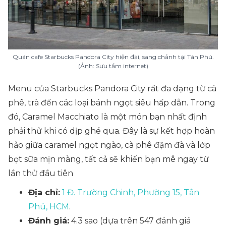
Quán cafe Starbucks Pandora City hiện đại, sang chảnh tại Tân Phú.
(Ảnh: Sưu tầm internet)
Menu của Starbucks Pandora City rất đa dạng từ cà
phê, trà đến các loại bánh ngọt siêu hấp dẫn. Trong
đó, Caramel Macchiato là một món bạn nhất định
phải thử khi có dịp ghé qua. Đây là sự kết hợp hoàn
hảo giữa caramel ngọt ngào, cà phê đậm đà và lớp
bọt sữa mịn màng, tất cả sẽ khiến bạn mê ngay từ
lần thử đầu tiên
Địa chỉ:
1 Đ. Trường Chinh, Phường 15, Tân
Phú, HCM
.
Đánh giá:
4.3 sao (dựa trên 547 đánh giá