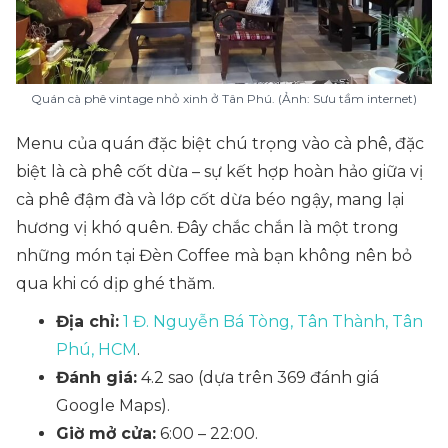
Quán cà phê vintage nhỏ xinh ở Tân Phú. (Ảnh: Sưu tầm internet)
Menu của quán đặc biệt chú trọng vào cà phê, đặc
biệt là cà phê cốt dừa – sự kết hợp hoàn hảo giữa vị
cà phê đậm đà và lớp cốt dừa béo ngậy, mang lại
hương vị khó quên. Đây chắc chắn là một trong
những món tại Đèn Coffee mà bạn không nên bỏ
qua khi có dịp ghé thăm.
Địa chỉ:
1 Đ. Nguyễn Bá Tòng, Tân Thành, Tân
Phú, HCM
.
Đánh giá:
4.2 sao (dựa trên 369 đánh giá
Google Maps).
Giờ mở cửa:
6:00 – 22:00.