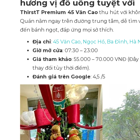
hương vị đồ uống tuyệt vời
ThirstT Premium 45 Văn Cao
thu hút với khôn
Quán nằm ngay trên đường trung tâm, dễ tìm và
đến bánh ngọt, đáp ứng mọi sở thích.
Địa chỉ
:
45 Văn Cao, Ngọc Hồ, Ba Đình, Hà N
Giờ mở cửa
: 07:30 – 23:00
Giá tham khảo
: 55.000 – 70.000 VNĐ
(Đây
thay đổi tùy thời điểm)
.
Đánh giá trên Google
: 4,5 /5