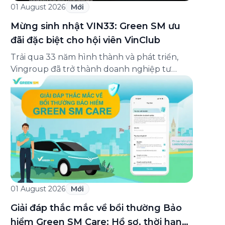
01 August 2026
Mới
Mừng sinh nhật VIN33: Green SM ưu
đãi đặc biệt cho hội viên VinClub
Trải qua 33 năm hình thành và phát triển,
Vingroup đã trở thành doanh nghiệp tư
nhân đa ngành lớn nhất Việt Nam, lọt Top 30
doanh nghiệp lớn nhất Đông Nam Á theo
bảng xếp hạng của Tạp chí Fortune (Mỹ).
Nhân kỷ niệm 33 năm thành lập (8/8/1993
đến 8/8/2026), Green SM trân […]
01 August 2026
Mới
Giải đáp thắc mắc về bồi thường Bảo
hiểm Green SM Care: Hồ sơ, thời hạn