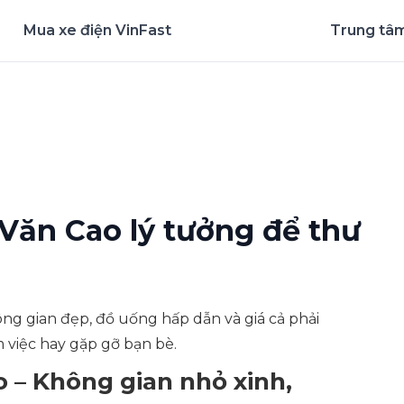
Mua xe điện VinFast
Trung tâm
nghiệm ứng dụng ngay
Văn Cao lý tưởng để thư
hông gian đẹp, đồ uống hấp dẫn và giá cả phải
m việc hay gặp gỡ bạn bè.
 – Không gian nhỏ xinh,