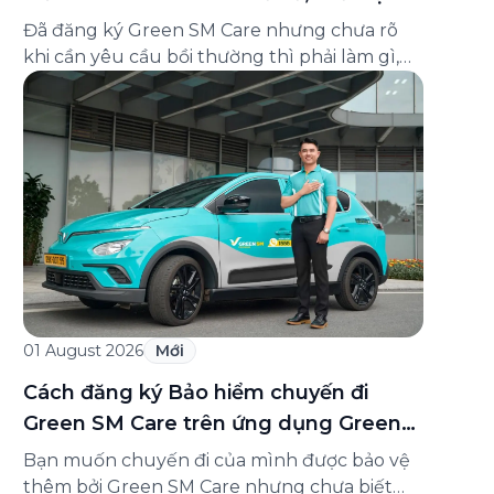
và cách liên hệ hỗ trợ
Đã đăng ký Green SM Care nhưng chưa rõ
khi cần yêu cầu bồi thường thì phải làm gì,
hồ sơ ra sao, hay giấy chứng nhận bảo hiểm
tìm ở đâu? Bài viết này tổng hợp đầy đủ các
câu hỏi thường gặp nhất về quy trình bồi
thường và hỗ trợ của Green […]
01 August 2026
Mới
Cách đăng ký Bảo hiểm chuyến đi
Green SM Care trên ứng dụng Green
SM
Bạn muốn chuyến đi của mình được bảo vệ
thêm bởi Green SM Care nhưng chưa biết