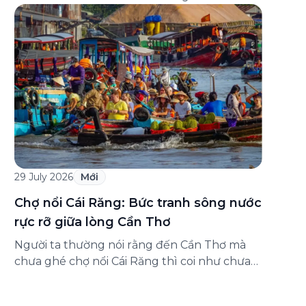
đăng ký ở đâu? Bài viết dưới đây sẽ hướng
dẫn chi tiết cách tham gia (và hủy tham gia)
gói bảo hiểm này ngay trên ứng dụng Green
SM, cùng những lưu ý quan trọng trước khi
[…]
29 July 2026
Mới
Chợ nổi Cái Răng: Bức tranh sông nước
rực rỡ giữa lòng Cần Thơ
Người ta thường nói rằng đến Cần Thơ mà
chưa ghé chợ nổi Cái Răng thì coi như chưa
chạm được vào hồn của miền Tây. Từng
đoàn ghe xuồng chở đầy trái cây rực rỡ, tiếng