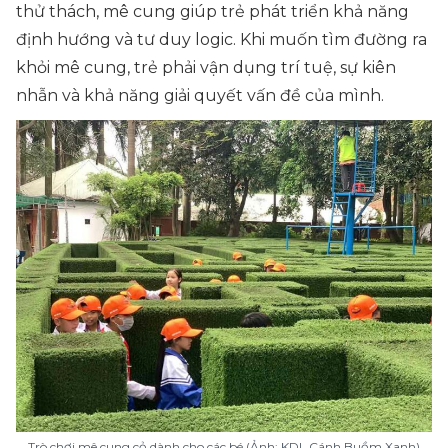
thử thách, mê cung giúp trẻ phát triển khả năng
định hướng và tư duy logic. Khi muốn tìm đường ra
khỏi mê cung, trẻ phải vận dụng trí tuệ, sự kiên
nhẫn và khả năng giải quyết vấn đề của mình.
Trò chơi mê cung cỏ dành cho các bé (Ảnh: KDL Cánh Buồm Xanh)