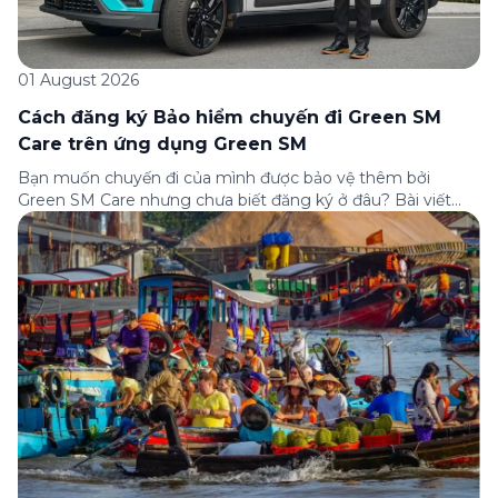
01 August 2026
Cách đăng ký Bảo hiểm chuyến đi Green SM
Care trên ứng dụng Green SM
Bạn muốn chuyến đi của mình được bảo vệ thêm bởi
Green SM Care nhưng chưa biết đăng ký ở đâu? Bài viết
dưới đây sẽ hướng dẫn chi tiết cách tham gia (và hủy tham
gia) gói bảo hiểm này ngay trên ứng dụng Green SM, cùng
những lưu ý quan trọng trước khi […]