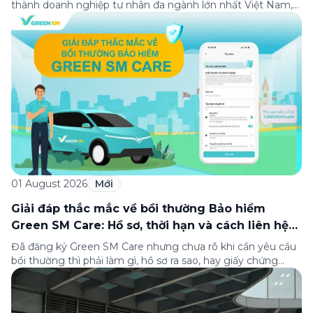
thành doanh nghiệp tư nhân đa ngành lớn nhất Việt Nam,
lọt Top 30 doanh nghiệp lớn nhất Đông Nam Á theo bảng
xếp hạng của Tạp chí Fortune (Mỹ). Nhân kỷ niệm 33 năm
thành lập (8/8/1993 đến 8/8/2026), Green SM trân […]
01 August 2026
Mới
Giải đáp thắc mắc về bồi thường Bảo hiểm
Green SM Care: Hồ sơ, thời hạn và cách liên hệ
hỗ trợ
Đã đăng ký Green SM Care nhưng chưa rõ khi cần yêu cầu
bồi thường thì phải làm gì, hồ sơ ra sao, hay giấy chứng
nhận bảo hiểm tìm ở đâu? Bài viết này tổng hợp đầy đủ các
câu hỏi thường gặp nhất về quy trình bồi thường và hỗ trợ
của Green […]