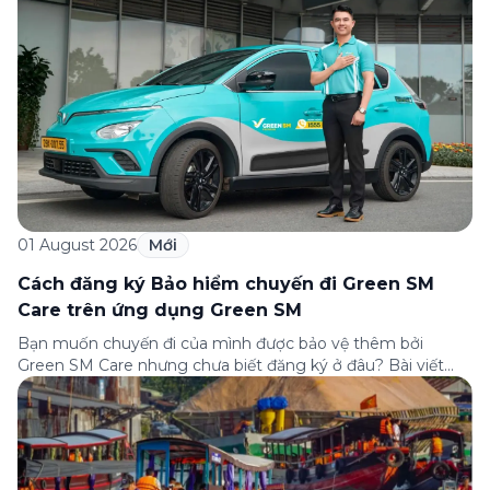
01 August 2026
Mới
Cách đăng ký Bảo hiểm chuyến đi Green SM
Care trên ứng dụng Green SM
Bạn muốn chuyến đi của mình được bảo vệ thêm bởi
Green SM Care nhưng chưa biết đăng ký ở đâu? Bài viết
dưới đây sẽ hướng dẫn chi tiết cách tham gia (và hủy tham
gia) gói bảo hiểm này ngay trên ứng dụng Green SM, cùng
những lưu ý quan trọng trước khi […]