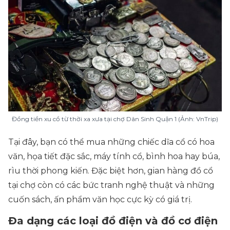
Đồng tiền xu cổ từ thời xa xưa tại chợ Dân Sinh Quận 1 (Ảnh: VnTrip)
Tại đây, bạn có thể mua những chiếc dĩa cổ có hoa
văn, họa tiết đặc sắc, máy tính cổ, bình hoa hay búa,
rìu thời phong kiến. Đặc biệt hơn, gian hàng đồ cổ
tại chợ còn có các bức tranh nghệ thuật và những
cuốn sách, ấn phẩm văn học cực kỳ có giá trị.
Đa dạng các loại đồ điện và đồ cơ điện