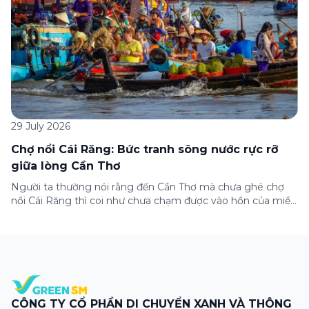
29 July 2026
Chợ nổi Cái Răng: Bức tranh sông nước rực rỡ
giữa lòng Cần Thơ
Người ta thường nói rằng đến Cần Thơ mà chưa ghé chợ
nổi Cái Răng thì coi như chưa chạm được vào hồn của miền
Tây. Từng đoàn ghe xuồng chở đầy trái cây rực rỡ, tiếng
máy nổ lách tách hòa cùng tiếng rao mời vang vọng trong
sương sớm, và cả những cây […]
CÔNG TY CỔ PHẦN DI CHUYỂN XANH VÀ THÔNG