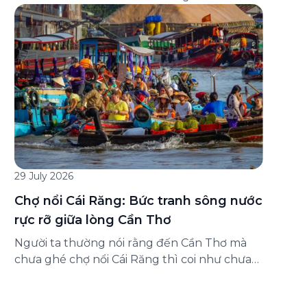
đăng ký ở đâu? Bài viết dưới đây sẽ hướng
dẫn chi tiết cách tham gia (và hủy tham gia)
gói bảo hiểm này ngay trên ứng dụng Green
SM, cùng những lưu ý quan trọng trước khi
[…]
29 July 2026
Chợ nổi Cái Răng: Bức tranh sông nước
rực rỡ giữa lòng Cần Thơ
Người ta thường nói rằng đến Cần Thơ mà
chưa ghé chợ nổi Cái Răng thì coi như chưa
chạm được vào hồn của miền Tây. Từng
đoàn ghe xuồng chở đầy trái cây rực rỡ, tiếng