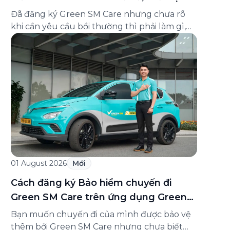
và cách liên hệ hỗ trợ
Đã đăng ký Green SM Care nhưng chưa rõ
khi cần yêu cầu bồi thường thì phải làm gì,
hồ sơ ra sao, hay giấy chứng nhận bảo hiểm
tìm ở đâu? Bài viết này tổng hợp đầy đủ các
câu hỏi thường gặp nhất về quy trình bồi
thường và hỗ trợ của Green […]
01 August 2026
Mới
Cách đăng ký Bảo hiểm chuyến đi
Green SM Care trên ứng dụng Green
SM
Bạn muốn chuyến đi của mình được bảo vệ
thêm bởi Green SM Care nhưng chưa biết