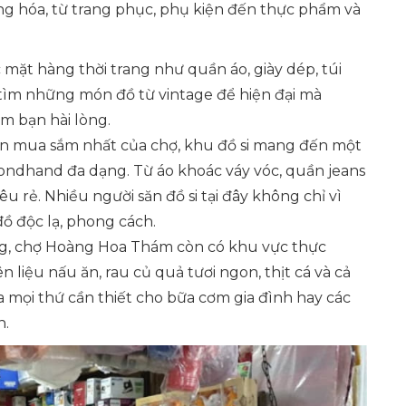
g hóa, từ trang phục, phụ kiện đến thực phẩm và
mặt hàng thời trang như quần áo, giày dép, túi
 tìm những món đồ từ vintage để hiện đại mà
àm bạn hài lòng.
ến mua sắm nhất của chợ, khu đồ si mang đến một
condhand đa dạng. Từ áo khoác váy vóc, quần jeans
êu rẻ. Nhiều người săn đồ si tại đây không chỉ vì
ồ độc lạ, phong cách.
ng, chợ Hoàng Hoa Thám còn có khu vực thực
 liệu nấu ăn, rau củ quả tươi ngon, thịt cá và cả
mọi thứ cần thiết cho bữa cơm gia đình hay các
n.