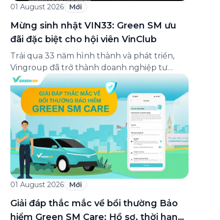
01 August 2026
Mới
Mừng sinh nhật VIN33: Green SM ưu
đãi đặc biệt cho hội viên VinClub
Trải qua 33 năm hình thành và phát triển,
Vingroup đã trở thành doanh nghiệp tư
nhân đa ngành lớn nhất Việt Nam, lọt Top 30
doanh nghiệp lớn nhất Đông Nam Á theo
bảng xếp hạng của Tạp chí Fortune (Mỹ).
Nhân kỷ niệm 33 năm thành lập (8/8/1993
đến 8/8/2026), Green SM trân […]
01 August 2026
Mới
Giải đáp thắc mắc về bồi thường Bảo
hiểm Green SM Care: Hồ sơ, thời hạn