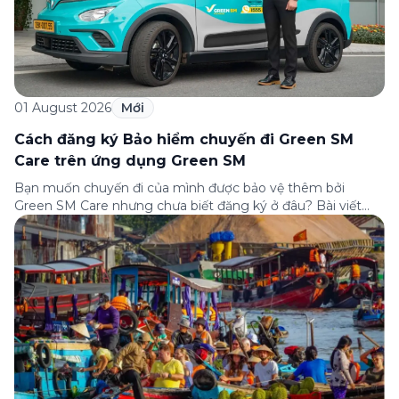
01 August 2026
Mới
Cách đăng ký Bảo hiểm chuyến đi Green SM
Care trên ứng dụng Green SM
Bạn muốn chuyến đi của mình được bảo vệ thêm bởi
Green SM Care nhưng chưa biết đăng ký ở đâu? Bài viết
dưới đây sẽ hướng dẫn chi tiết cách tham gia (và hủy tham
gia) gói bảo hiểm này ngay trên ứng dụng Green SM, cùng
những lưu ý quan trọng trước khi […]