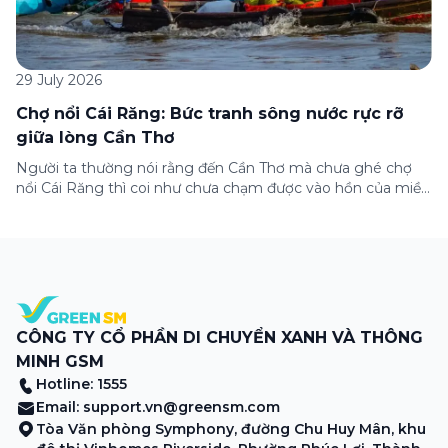
29 July 2026
Chợ nổi Cái Răng: Bức tranh sông nước rực rỡ
giữa lòng Cần Thơ
Người ta thường nói rằng đến Cần Thơ mà chưa ghé chợ
nổi Cái Răng thì coi như chưa chạm được vào hồn của miền
Tây. Từng đoàn ghe xuồng chở đầy trái cây rực rỡ, tiếng
máy nổ lách tách hòa cùng tiếng rao mời vang vọng trong
sương sớm, và cả những cây […]
CÔNG TY CỔ PHẦN DI CHUYỂN XANH VÀ THÔNG
MINH GSM
Hotline: 1555
Email:
support.vn@greensm.com
Tòa Văn phòng Symphony, đường Chu Huy Mân, khu