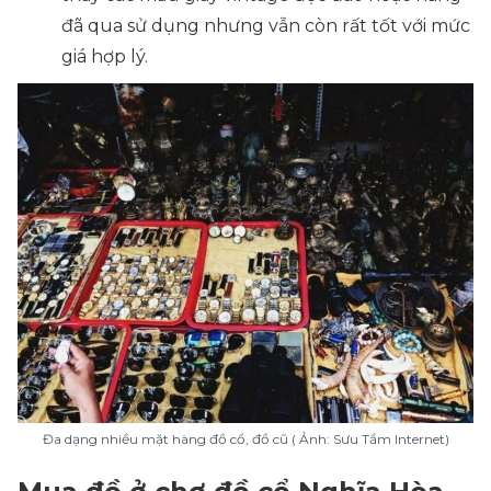
đã qua sử dụng nhưng vẫn còn rất tốt với mức
giá hợp lý.
Đa dạng nhiều mặt hàng đồ cổ, đồ cũ ( Ảnh: Sưu Tầm Internet)