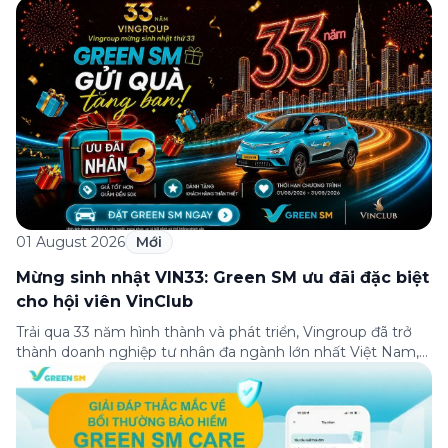
01 August 2026
Mới
Mừng sinh nhật VIN33: Green SM ưu đãi đặc biệt
cho hội viên VinClub
Trải qua 33 năm hình thành và phát triển, Vingroup đã trở
thành doanh nghiệp tư nhân đa ngành lớn nhất Việt Nam,
lọt Top 30 doanh nghiệp lớn nhất Đông Nam Á theo bảng
xếp hạng của Tạp chí Fortune (Mỹ). Nhân kỷ niệm 33 năm
thành lập (8/8/1993 đến 8/8/2026), Green SM trân […]