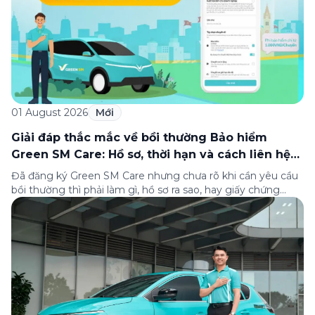
01 August 2026
Mới
Giải đáp thắc mắc về bồi thường Bảo hiểm
Green SM Care: Hồ sơ, thời hạn và cách liên hệ
hỗ trợ
Đã đăng ký Green SM Care nhưng chưa rõ khi cần yêu cầu
bồi thường thì phải làm gì, hồ sơ ra sao, hay giấy chứng
nhận bảo hiểm tìm ở đâu? Bài viết này tổng hợp đầy đủ các
câu hỏi thường gặp nhất về quy trình bồi thường và hỗ trợ
của Green […]